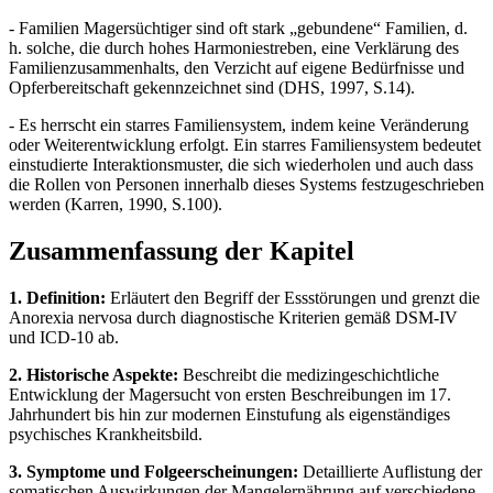
- Familien Magersüchtiger sind oft stark „gebundene“ Familien, d.
h. solche, die durch hohes Harmoniestreben, eine Verklärung des
Familienzusammenhalts, den Verzicht auf eigene Bedürfnisse und
Opferbereitschaft gekennzeichnet sind (DHS, 1997, S.14).
- Es herrscht ein starres Familiensystem, indem keine Veränderung
oder Weiterentwicklung erfolgt. Ein starres Familiensystem bedeutet
einstudierte Interaktionsmuster, die sich wiederholen und auch dass
die Rollen von Personen innerhalb dieses Systems festzugeschrieben
werden (Karren, 1990, S.100).
Zusammenfassung der Kapitel
1. Definition:
Erläutert den Begriff der Essstörungen und grenzt die
Anorexia nervosa durch diagnostische Kriterien gemäß DSM-IV
und ICD-10 ab.
2. Historische Aspekte:
Beschreibt die medizingeschichtliche
Entwicklung der Magersucht von ersten Beschreibungen im 17.
Jahrhundert bis hin zur modernen Einstufung als eigenständiges
psychisches Krankheitsbild.
3. Symptome und Folgeerscheinungen:
Detaillierte Auflistung der
somatischen Auswirkungen der Mangelernährung auf verschiedene