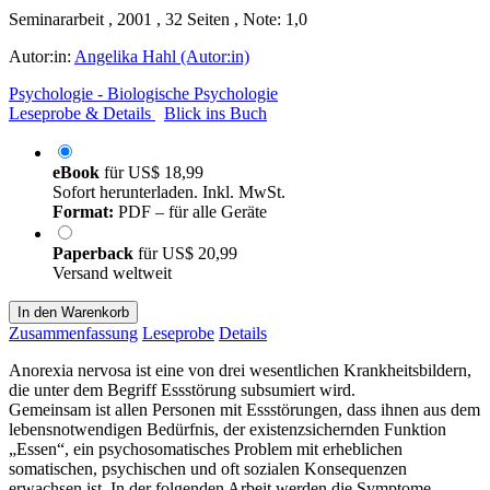
Seminararbeit , 2001 , 32 Seiten , Note: 1,0
Autor:in:
Angelika Hahl (Autor:in)
Psychologie - Biologische Psychologie
Leseprobe & Details
Blick ins Buch
eBook
für
US$ 18,99
Sofort herunterladen. Inkl. MwSt.
Format:
PDF – für alle Geräte
Paperback
für
US$ 20,99
Versand weltweit
In den Warenkorb
Zusammenfassung
Leseprobe
Details
Anorexia nervosa ist eine von drei wesentlichen Krankheitsbildern,
die unter dem Begriff Essstörung subsumiert wird.
Gemeinsam ist allen Personen mit Essstörungen, dass ihnen aus dem
lebensnotwendigen Bedürfnis, der existenzsichernden Funktion
„Essen“, ein psychosomatisches Problem mit erheblichen
somatischen, psychischen und oft sozialen Konsequenzen
erwachsen ist. In der folgenden Arbeit werden die Symptome,