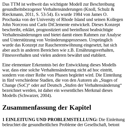
Das TTM ist weltweit das wichtigste Modell zur Beschreibung
gesundheitsbezogener Verhaltensänderungen (Knoll, Schulz &
Rieckmann, 2011, S. 53-54). Es wurde 1984 von James O.
Prochaska von der University of Rhode Island und seinen Kollegen
John Norcross und Carlo DiClemente entwickelt. Dieses Konzept
beschreibt, erklärt, prognostiziert und beeinflusst beabsichtigte
Verhaltensänderungen und bietet damit einen Rahmen zur Analyse
und Unterstützung von Veränderungsprozessen. Ursprünglich
wurde das Konzept zur Raucherentwöhnung eingesetzt, hat sich
aber auch in anderen Bereichen wie z.B. Ernährungsverhalten,
Fitnessverhalten und vielen anderen bewährt und etabliert.
Eine elementare Erkenntnis bei der Entwicklung dieses Modells
war, dass eine solche Verhaltensänderung nicht ad hoc eintritt,
sondern von einer Reihe von Phasen begleitet wird. Die Einteilung
in fünf verschiedene Stadien, die von den Autoren als „Stages of
Change (SoC)“ oder auf Deutsch „Stufen der Verhaltensänderung“
bezeichnet werden, ist daher ein wesentliches Merkmal dieses
Modells (Schwarzer, 2004).
Zusammenfassung der Kapitel
1 EINLEITUNG UND PROBLEMSTELLUNG:
Die Einleitung
beleuchtet die gesundheitlichen Probleme der Gesellschaft, betont