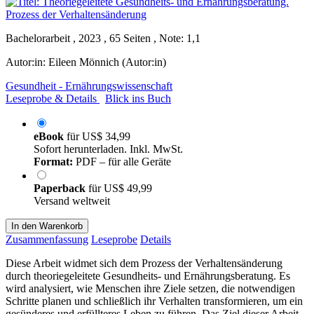
Bachelorarbeit , 2023 , 65 Seiten , Note: 1,1
Autor:in:
Eileen Mönnich (Autor:in)
Gesundheit - Ernährungswissenschaft
Leseprobe & Details
Blick ins Buch
eBook
für
US$ 34,99
Sofort herunterladen. Inkl. MwSt.
Format:
PDF – für alle Geräte
Paperback
für
US$ 49,99
Versand weltweit
In den Warenkorb
Zusammenfassung
Leseprobe
Details
Diese Arbeit widmet sich dem Prozess der Verhaltensänderung
durch theoriegeleitete Gesundheits- und Ernährungsberatung. Es
wird analysiert, wie Menschen ihre Ziele setzen, die notwendigen
Schritte planen und schließlich ihr Verhalten transformieren, um ein
gesünderes und erfüllteres Leben zu führen. Das Ziel dieser Arbeit