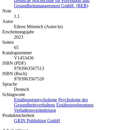
Deutsche Hochschule für Prävention und
Gesundheitsmanagement GmbH (BEB)
Note
1,1
Autor
Eileen Mönnich (Autor:in)
Erscheinungsjahr
2023
Seiten
65
Katalognummer
V1453436
ISBN (PDF)
9783963567513
ISBN (Buch)
9783963567520
Sprache
Deutsch
Schlagworte
Ernährungspsychologie
Psychologie des
Gesundheitsverhaltens
Ernährungsberatung
Verhaltensveränderung
Produktsicherheit
GRIN Publishing GmbH