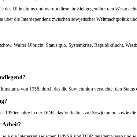
e des Ultimatums und warum diese ihr Ziel gegenüber den Westmächten
über die Interdependenz zwischen sowjetischer Weltmachtpolitik und
chow, Walter Ulbricht, Status quo, Systemkrise, Republikflucht, Wes
undlegend?
Ultimatums von 1958, durch das die Sowjetunion versuchte, den Status 
ng?
der 1950er Jahre in der DDR, das Verhältnis zur Sowjetunion sowie die
r Arbeit?
 wie die Interessen zwischen UdSSR und DDR gelagert waren und waru