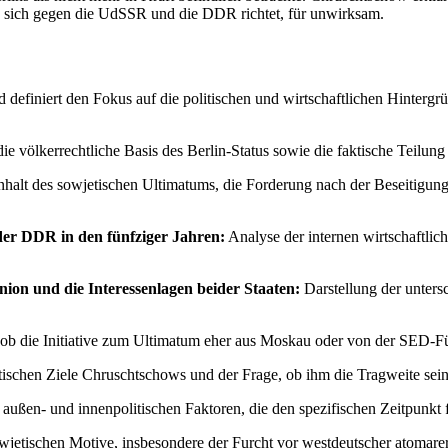
die sich gegen die UdSSR und die DDR richtet, für unwirksam.
und definiert den Fokus auf die politischen und wirtschaftlichen Hint
die völkerrechtliche Basis des Berlin-Status sowie die faktische Teilu
nhalt des sowjetischen Ultimatums, die Forderung nach der Beseitigung
der DDR in den fünfziger Jahren:
Analyse der internen wirtschaftli
ion und die Interessenlagen beider Staaten:
Darstellung der untersc
ob die Initiative zum Ultimatum eher aus Moskau oder von der SED-F
itischen Ziele Chruschtschows und der Frage, ob ihm die Tragweite se
 außen- und innenpolitischen Faktoren, die den spezifischen Zeitpunkt 
owjetischen Motive, insbesondere der Furcht vor westdeutscher atomare