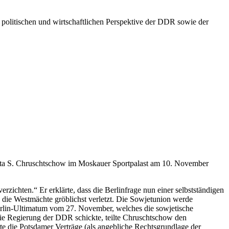
 politischen und wirtschaftlichen Perspektive der DDR sowie der
ikita S. Chruschtschow im Moskauer Sportpalast am 10. November
zichten.“ Er erklärte, dass die Berlinfrage nun einer selbstständigen
ie Westmächte gröblichst verletzt. Die Sowjetunion werde
rlin-Ultimatum vom 27. November, welches die sowjetische
ie Regierung der DDR schickte, teilte Chruschtschow den
rte die Potsdamer Verträge (als angebliche Rechtsgrundlage der