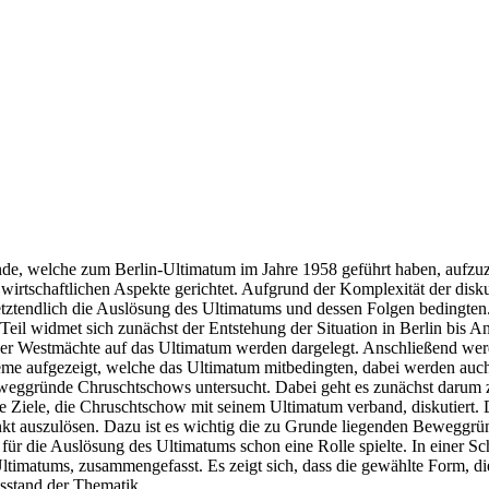
gründe, welche zum Berlin-Ultimatum im Jahre 1958 geführt haben, auf
e wirtschaftlichen Aspekte gerichtet. Aufgrund der Komplexität der disk
tztendlich die Auslösung des Ultimatums und dessen Folgen bedingten
 Teil widmet sich zunächst der Entstehung der Situation in Berlin bis An
r Westmächte auf das Ultimatum werden dargelegt. Anschließend werde
me aufgezeigt, welche das Ultimatum mitbedingten, dabei werden auch
Beweggründe Chruschtschows untersucht. Dabei geht es zunächst darum 
 Ziele, die Chruschtschow mit seinem Ultimatum verband, diskutiert. 
t auszulösen. Dazu ist es wichtig die zu Grunde liegenden Beweggrün
 für die Auslösung des Ultimatums schon eine Rolle spielte. In einer 
ltimatums, zusammengefasst. Es zeigt sich, dass die gewählte Form, d
gsstand der Thematik.