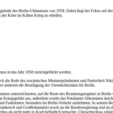
gründe des Berlin-Ultimatums von 1958. Dabei liegt der Fokus auf der
er Krise im Kalten Krieg zu erhellen.
ss in das Jahr 1958 zurückgeblickt werden.
rch die Rede des sowjetischen Ministerpräsidenten und Parteichefs N
nter anderem die Beseitigung des Viermächtestatus für Berlin.
en unterzeichneten, auf die Reste des Besatzungsregimes in Berlin ver
ne Kriegsgefahr aus, außerdem wurde das Potsdamer Abkommen durch d
nd Funktionen, besonders im Berlin-Verkehr aufnehmen. In seinem Be
rankreich und Großbritannien) sowie an die Bundesregierung und an d
ins als nicht mehr in Kraft befindlich betrachte. Chruschtschow erklä