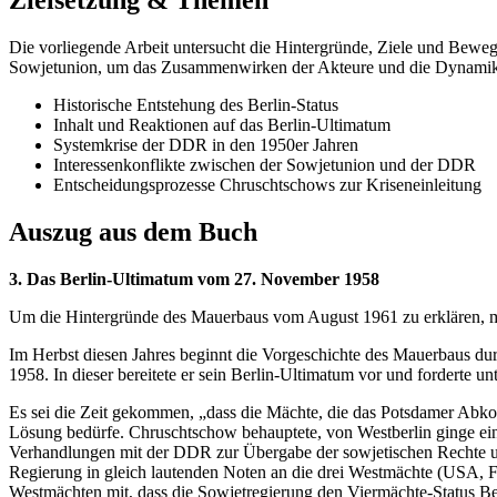
Zielsetzung & Themen
Die vorliegende Arbeit untersucht die Hintergründe, Ziele und Beweg
Sowjetunion, um das Zusammenwirken der Akteure und die Dynamik d
Historische Entstehung des Berlin-Status
Inhalt und Reaktionen auf das Berlin-Ultimatum
Systemkrise der DDR in den 1950er Jahren
Interessenkonflikte zwischen der Sowjetunion und der DDR
Entscheidungsprozesse Chruschtschows zur Kriseneinleitung
Auszug aus dem Buch
3. Das Berlin-Ultimatum vom 27. November 1958
Um die Hintergründe des Mauerbaus vom August 1961 zu erklären, mu
Im Herbst diesen Jahres beginnt die Vorgeschichte des Mauerbaus du
1958. In dieser bereitete er sein Berlin-Ultimatum vor und forderte u
Es sei die Zeit gekommen, „dass die Mächte, die das Potsdamer Abkomm
Lösung bedürfe. Chruschtschow behauptete, von Westberlin ginge ei
Verhandlungen mit der DDR zur Übergabe der sowjetischen Rechte u
Regierung in gleich lautenden Noten an die drei Westmächte (USA, F
Westmächten mit, dass die Sowjetregierung den Viermächte-Status Berl