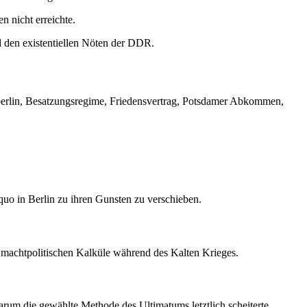
 nicht erreichte.
 den existentiellen Nöten der DDR.
tberlin, Besatzungsregime, Friedensvertrag, Potsdamer Abkommen,
quo in Berlin zu ihren Gunsten zu verschieben.
 machtpolitischen Kalküle während des Kalten Krieges.
m die gewählte Methode des Ultimatums letztlich scheiterte.