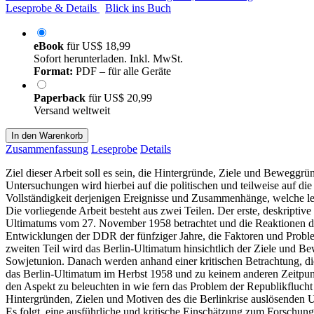
Leseprobe & Details
Blick ins Buch
eBook
für
US$ 18,99
Sofort herunterladen. Inkl. MwSt.
Format:
PDF – für alle Geräte
Paperback
für
US$ 20,99
Versand weltweit
In den Warenkorb
Zusammenfassung
Leseprobe
Details
Ziel dieser Arbeit soll es sein, die Hintergründe, Ziele und Beweg
Untersuchungen wird hierbei auf die politischen und teilweise auf di
Vollständigkeit derjenigen Ereignisse und Zusammenhänge, welche le
Die vorliegende Arbeit besteht aus zwei Teilen. Der erste, deskriptive
Ultimatums vom 27. November 1958 betrachtet und die Reaktionen de
Entwicklungen der DDR der fünfziger Jahre, die Faktoren und Proble
zweiten Teil wird das Berlin-Ultimatum hinsichtlich der Ziele und 
Sowjetunion. Danach werden anhand einer kritischen Betrachtung, die
das Berlin-Ultimatum im Herbst 1958 und zu keinem anderen Zeitpunk
den Aspekt zu beleuchten in wie fern das Problem der Republikflucht
Hintergründen, Zielen und Motiven des die Berlinkrise auslösenden U
Es folgt, eine ausführliche und kritische Einschätzung zum Forschun