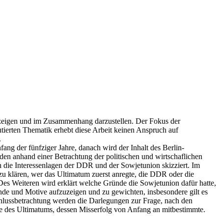
zuzeigen und im Zusammenhang darzustellen. Der Fokus der
utierten Thematik erhebt diese Arbeit keinen Anspruch auf
.
fang der fünfziger Jahre, danach wird der Inhalt des Berlin-
n anhand einer Betrachtung der politischen und wirtschaflichen
 die Interessenlagen der DDR und der Sowjetunion skizziert. Im
zu klären, wer das Ultimatum zuerst anregte, die DDR oder die
Des Weiteren wird erklärt welche Gründe die Sowjetunion dafür hatte,
de und Motive aufzuzeigen und zu gewichten, insbesondere gilt es
Schlussbetrachtung werden die Darlegungen zur Frage, nach den
ie des Ultimatums, dessen Misserfolg von Anfang an mitbestimmte.