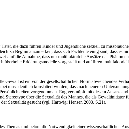
äter, die dazu führen Kinder und Jugendliche sexuell zu missbrauche
leich zu Beginn anzumerken, dass sich Fachleute einig sind, dass es nic
inweis auf die Annahme, dass nur multifaktorielle Ansätze das Phänom
h überholte Erklärungsmodelle vorgestellt und auf ihren multifaktoriel
xuelle Gewalt ist ein von der gesellschaftlichen Norm abweichendes Ve
ei muss deutlich konstatiert werden, dass nach neueren Untersuchunge
Persönlichkeiten vorgenommen. Eng verknüpft mit diesem Ansatz sind
und Stereotype über die Sexualität des Mannes, die als Gewaltinitiato
 der Sexualität gesucht (vgl. Hartwig; Hensen 2003, S.21).
 des Themas und betont die Notwendigkeit einer wissenschaftlichen Aus