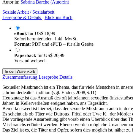
Autor:in:
Sabrina Barche (Autor:in)
Soziale Arbeit / Sozialarbeit
Leseprobe & Details
Blick ins Buch
eBook
für
US$ 18,99
Sofort herunterladen. Inkl. MwSt.
Format:
PDF und ePUB – für alle Geräte
Paperback
für
US$ 20,99
Versand weltweit
In den Warenkorb
Zusammenfassung
Leseprobe
Details
Sexueller Missbrauch ist ein Thema, das für viele Menschen in unserer
jahrhundertealte Tradition (vgl. Enders 2008,S.11)
Heutzutage ist das Ausmaß des oft jahrelangen sexuellen (inszestuös
Jahren in Kellerverließen ereignet haben, ans Tageslicht.
Bemerkenswert ist hierbei, dass der sexuelle Missbrauch auch in der 
Es scheint als ob Täter wie Dutroux, Fritzl oder Uwe K., der Mörder 
Die vorliegende Ausarbeitung gibt vorab einen Überblick über das T
Missbrauchs erläutert werden. Ebenso werden mögliche Ursachenmodel
Das Ziel ist es, die Täter und Opfer, sofern dies möglich ist, näher 