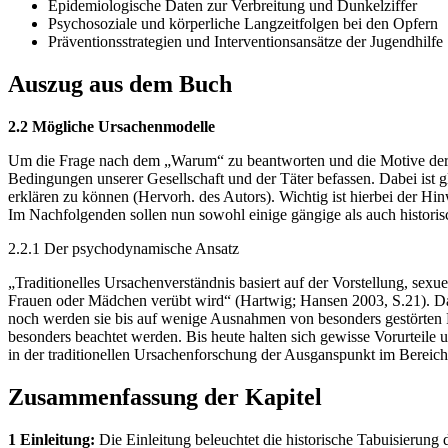
Epidemiologische Daten zur Verbreitung und Dunkelziffer
Psychosoziale und körperliche Langzeitfolgen bei den Opfern
Präventionsstrategien und Interventionsansätze der Jugendhilfe
Auszug aus dem Buch
2.2 Mögliche Ursachenmodelle
Um die Frage nach dem „Warum“ zu beantworten und die Motive der T
Bedingungen unserer Gesellschaft und der Täter befassen. Dabei ist g
erklären zu können (Hervorh. des Autors). Wichtig ist hierbei der H
Im Nachfolgenden sollen nun sowohl einige gängige als auch historisc
2.2.1 Der psychodynamische Ansatz
„Traditionelles Ursachenverständnis basiert auf der Vorstellung, se
Frauen oder Mädchen verübt wird“ (Hartwig; Hansen 2003, S.21). Dab
noch werden sie bis auf wenige Ausnahmen von besonders gestörten 
besonders beachtet werden. Bis heute halten sich gewisse Vorurteile 
in der traditionellen Ursachenforschung der Ausganspunkt im Bereich
Zusammenfassung der Kapitel
1 Einleitung:
Die Einleitung beleuchtet die historische Tabuisierung