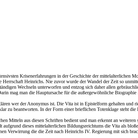
ensivsten Krisenerfahrungen in der Geschichte der mittelalterlichen Mon
e Herrschaft Heinrichs. Nie zuvor wurde der Wandel der Zeit so unmit
ständigen Wechseln unterworfen und entzog sich daher allen gebräuchl
Darin mag man die Hauptursache für die außergewöhnliche Biographie s
 klären wer der Anonymus ist. Die Vita ist in Epistelform gehalten und
t klar zu beantworten. In der Form einer brieflichen Totenklage steht d
hen Mitteln aus diesen Schriften bedient und man erkennt an weiteren sp
lt aufgrund dieses mittelalterlichen Bildungsreichtums die Vita als blo
nen Verwirrung die die Zeit nach Heinrichs IV. Regierung mit sich brac