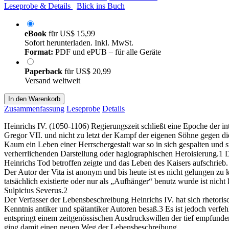
Leseprobe & Details
Blick ins Buch
eBook
für
US$ 15,99
Sofort herunterladen. Inkl. MwSt.
Format:
PDF und ePUB – für alle Geräte
Paperback
für
US$ 20,99
Versand weltweit
In den Warenkorb
Zusammenfassung
Leseprobe
Details
Heinrichs IV. (1050-1106) Regierungszeit schließt eine Epoche der int
Gregor VII. und nicht zu letzt der Kampf der eigenen Söhne gegen di
Kaum ein Leben einer Herrschergestalt war so in sich gespalten und 
verherrlichenden Darstellung oder hagiographischen Heroisierung.1 
Heinrichs Tod betroffen zeigte und das Leben des Kaisers aufschrieb.
Der Autor der Vita ist anonym und bis heute ist es nicht gelungen zu
tatsächlich existierte oder nur als „Aufhänger“ benutz wurde ist nich
Sulpicius Severus.2
Der Verfasser der Lebensbeschreibung Heinrichs IV. hat sich rhetorisc
Kenntnis antiker und spätantiker Autoren besaß.3 Es ist jedoch verfeh
entspringt einem zeitgenössischen Ausdruckswillen der tief empfunde
ging damit einen neuen Weg der Lebensbeschreibung.