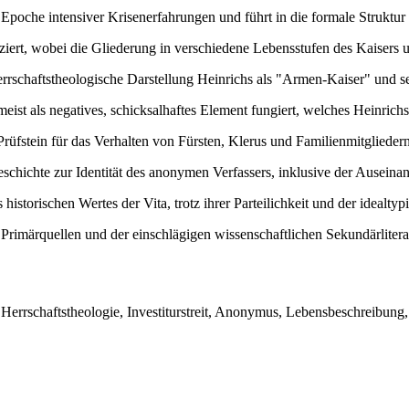
 Epoche intensiver Krisenerfahrungen und führt in die formale Struktur
ziert, wobei die Gliederung in verschiedene Lebensstufen des Kaisers
rrschaftstheologische Darstellung Heinrichs als "Armen-Kaiser" und sein
meist als negatives, schicksalhaftes Element fungiert, welches Heinrich
 Prüfstein für das Verhalten von Fürsten, Klerus und Familienmitgliede
chichte zur Identität des anonymen Verfassers, inklusive der Auseinan
torischen Wertes der Vita, trotz ihrer Parteilichkeit und der idealty
rimärquellen und der einschlägigen wissenschaftlichen Sekundärlitera
, Herrschaftstheologie, Investiturstreit, Anonymus, Lebensbeschreibung, 