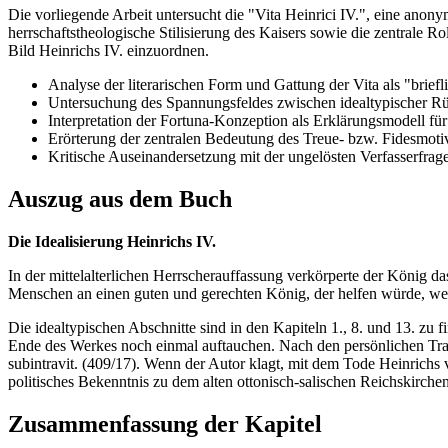
Die vorliegende Arbeit untersucht die "Vita Heinrici IV.", eine anony
herrschaftstheologische Stilisierung des Kaisers sowie die zentrale 
Bild Heinrichs IV. einzuordnen.
Analyse der literarischen Form und Gattung der Vita als "briefl
Untersuchung des Spannungsfeldes zwischen idealtypischer Rüh
Interpretation der Fortuna-Konzeption als Erklärungsmodell fü
Erörterung der zentralen Bedeutung des Treue- bzw. Fidesmotiv
Kritische Auseinandersetzung mit der ungelösten Verfasserfrag
Auszug aus dem Buch
Die Idealisierung Heinrichs IV.
In der mittelalterlichen Herrscherauffassung verkörperte der König d
Menschen an einen guten und gerechten König, der helfen würde, we
Die idealtypischen Abschnitte sind in den Kapiteln 1., 8. und 13. zu
Ende des Werkes noch einmal auftauchen. Nach den persönlichen Trauer
subintravit. (409/17). Wenn der Autor klagt, mit dem Tode Heinrichs 
politisches Bekenntnis zu dem alten ottonisch-salischen Reichskirche
Zusammenfassung der Kapitel