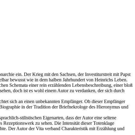
archie ein. Der Krieg mit den Sachsen, der Investiturstreit mit Papst
telbar bewusst wie in dem halben Jahrhundert von Heinrichs Leben.
ichen Schemata einer rein erzählenden Lebensbeschreibung, einer bloß
ehen, doch ist es wohl einem Autor zu verdanken, der sich durch
 richtet sich an einen unbekannten Empfänger. Ob dieser Empfänger
ie Biographie in der Tradition der Briefnekrologe des Hieronymus und
rachlich-stilistischen Eigenarten, dass der Autor eine seltene
ßes Rezeptionswerk zu sehen. Die Intensität dieser Totenklage
hte. Der Autor der Vita verband Charakteristik mit Erzählung und