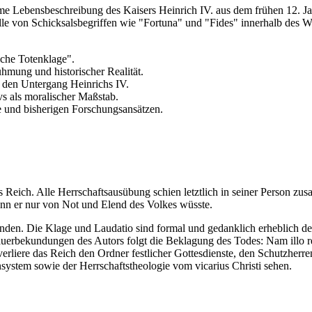
me Lebensbeschreibung des Kaisers Heinrich IV. aus dem frühen 12. Jahrh
Rolle von Schicksalsbegriffen wie "Fortuna" und "Fides" innerhalb des 
iche Totenklage".
mung und historischer Realität.
r den Untergang Heinrichs IV.
s als moralischer Maßstab.
e und bisherigen Forschungsansätzen.
as Reich. Alle Herrschaftsausübung schien letztlich in seiner Person z
nn er nur von Not und Elend des Volkes wüsste.
 finden. Die Klage und Laudatio sind formal und gedanklich erheblich 
bekundungen des Autors folgt die Beklagung des Todes: Nam illo recende
verliere das Reich den Ordner festlicher Gottesdienste, den Schutzherr
nsystem sowie der Herrschaftstheologie vom vicarius Christi sehen.