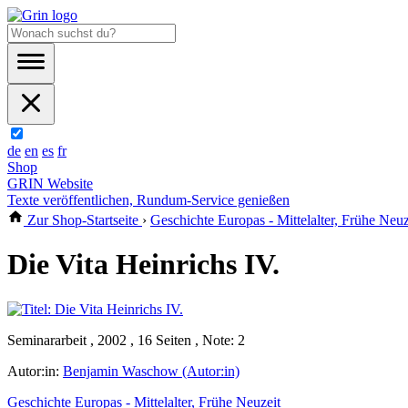
de
en
es
fr
Shop
GRIN Website
Texte veröffentlichen, Rundum-Service genießen
Zur Shop-Startseite
›
Geschichte Europas - Mittelalter, Frühe Neuz
Die Vita Heinrichs IV.
Seminararbeit , 2002 , 16 Seiten , Note: 2
Autor:in:
Benjamin Waschow (Autor:in)
Geschichte Europas - Mittelalter, Frühe Neuzeit