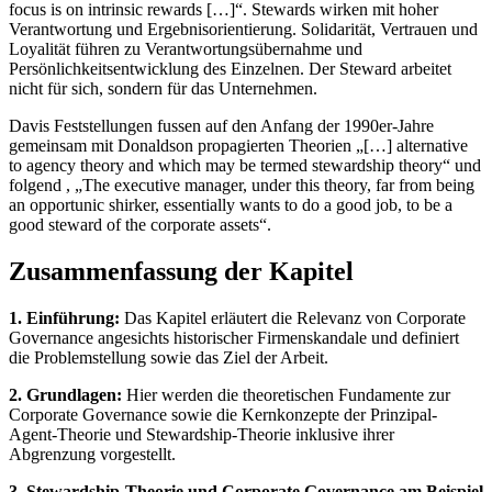
focus is on intrinsic rewards […]“. Stewards wirken mit hoher
Verantwortung und Ergebnisorientierung. Solidarität, Vertrauen und
Loyalität führen zu Verantwortungsübernahme und
Persönlichkeitsentwicklung des Einzelnen. Der Steward arbeitet
nicht für sich, sondern für das Unternehmen.
Davis Feststellungen fussen auf den Anfang der 1990er-Jahre
gemeinsam mit Donaldson propagierten Theorien „[…] alternative
to agency theory and which may be termed stewardship theory“ und
folgend , „The executive manager, under this theory, far from being
an opportunic shirker, essentially wants to do a good job, to be a
good steward of the corporate assets“.
Zusammenfassung der Kapitel
1. Einführung:
Das Kapitel erläutert die Relevanz von Corporate
Governance angesichts historischer Firmenskandale und definiert
die Problemstellung sowie das Ziel der Arbeit.
2. Grundlagen:
Hier werden die theoretischen Fundamente zur
Corporate Governance sowie die Kernkonzepte der Prinzipal-
Agent-Theorie und Stewardship-Theorie inklusive ihrer
Abgrenzung vorgestellt.
3. Stewardship-Theorie und Corporate Governance am Beispiel