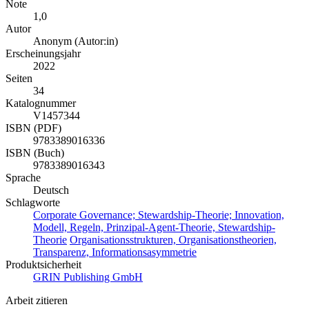
Note
1,0
Autor
Anonym (Autor:in)
Erscheinungsjahr
2022
Seiten
34
Katalognummer
V1457344
ISBN (PDF)
9783389016336
ISBN (Buch)
9783389016343
Sprache
Deutsch
Schlagworte
Corporate Governance; Stewardship-Theorie; Innovation,
Modell, Regeln, Prinzipal-Agent-Theorie, Stewardship-
Theorie
Organisationsstrukturen, Organisationstheorien,
Transparenz, Informationsasymmetrie
Produktsicherheit
GRIN Publishing GmbH
Arbeit zitieren