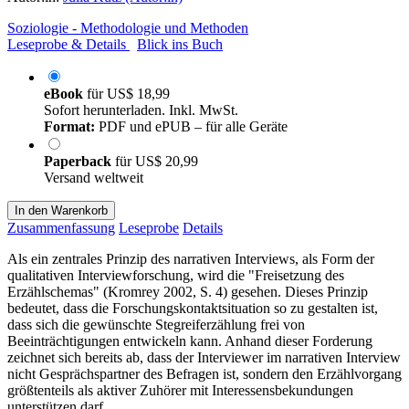
Soziologie - Methodologie und Methoden
Leseprobe & Details
Blick ins Buch
eBook
für
US$ 18,99
Sofort herunterladen. Inkl. MwSt.
Format:
PDF und ePUB – für alle Geräte
Paperback
für
US$ 20,99
Versand weltweit
In den Warenkorb
Zusammenfassung
Leseprobe
Details
Als ein zentrales Prinzip des narrativen Interviews, als Form der
qualitativen Interviewforschung, wird die "Freisetzung des
Erzählschemas" (Kromrey 2002, S. 4) gesehen. Dieses Prinzip
bedeutet, dass die Forschungskontaktsituation so zu gestalten ist,
dass sich die gewünschte Stegreiferzählung frei von
Beeinträchtigungen entwickeln kann. Anhand dieser Forderung
zeichnet sich bereits ab, dass der Interviewer im narrativen Interview
nicht Gesprächspartner des Befragen ist, sondern den Erzählvorgang
größtenteils als aktiver Zuhörer mit Interessensbekundungen
unterstützen darf.