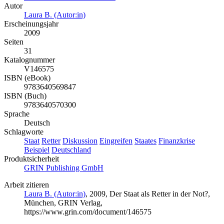
Autor
Laura B. (Autor:in)
Erscheinungsjahr
2009
Seiten
31
Katalognummer
V146575
ISBN (eBook)
9783640569847
ISBN (Buch)
9783640570300
Sprache
Deutsch
Schlagworte
Staat
Retter
Diskussion
Eingreifen
Staates
Finanzkrise
Beispiel
Deutschland
Produktsicherheit
GRIN Publishing GmbH
Arbeit zitieren
Laura B. (Autor:in)
, 2009, Der Staat als Retter in der Not?,
München, GRIN Verlag,
https://www.grin.com/document/146575