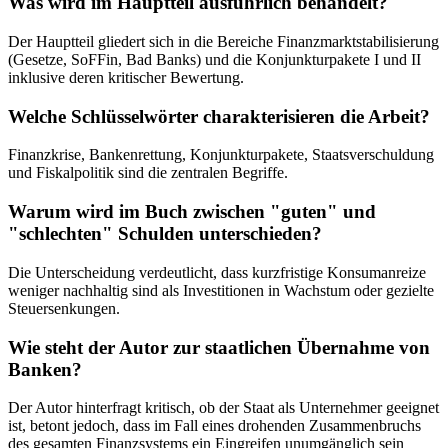
Was wird im Hauptteil ausführlich behandelt?
Der Hauptteil gliedert sich in die Bereiche Finanzmarktstabilisierung
(Gesetze, SoFFin, Bad Banks) und die Konjunkturpakete I und II
inklusive deren kritischer Bewertung.
Welche Schlüsselwörter charakterisieren die Arbeit?
Finanzkrise, Bankenrettung, Konjunkturpakete, Staatsverschuldung
und Fiskalpolitik sind die zentralen Begriffe.
Warum wird im Buch zwischen "guten" und
"schlechten" Schulden unterschieden?
Die Unterscheidung verdeutlicht, dass kurzfristige Konsumanreize
weniger nachhaltig sind als Investitionen in Wachstum oder gezielte
Steuersenkungen.
Wie steht der Autor zur staatlichen Übernahme von
Banken?
Der Autor hinterfragt kritisch, ob der Staat als Unternehmer geeignet
ist, betont jedoch, dass im Fall eines drohenden Zusammenbruchs
des gesamten Finanzsystems ein Eingreifen unumgänglich sein