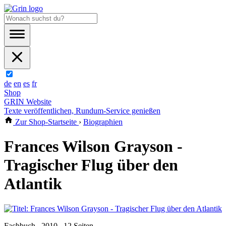
de
en
es
fr
Shop
GRIN Website
Texte veröffentlichen, Rundum-Service genießen
Zur Shop-Startseite
›
Biographien
Frances Wilson Grayson -
Tragischer Flug über den
Atlantik
Fachbuch , 2010 , 12 Seiten