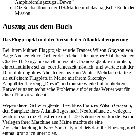
Amphibienflugzeugs „Dawn“
Die Suchaktionen der US-Marine und das tragische Ende der
Mission
Auszug aus dem Buch
Das Flugprojekt und der Versuch der Atlantiküberquerung
Bei ihrem kühnen Flugprojekt wurde Frances Wilson Grayson von
Aage Ancker, einer Tochter des reichen Pittsburgher Stahlherstellers
Charles H. Sang, finanziell unterstützt. Frances glaubte irrtümlich,
ein Atlantikflug sei zu jeder Jahreszeit möglich, und wartete mit der
Durchführung ihres Abenteuers bis zum Winter. Mehrfach startete
sie auf einem Flugplatz in Maine mit ihrem Sikorsky-
Amphibienflugzeug „Dawn“ und musste wiederholt umkehren.
Entweder traten technische Probleme auf oder das Wetter war für
einen Flug zu schlecht.
Wegen dieser Schwierigkeiten beschloss Frances Wilson Grayson,
den Startplatz ihres Atlantikfluges nach Neufundland zu verlegen,
wodurch sich die Flugstrecke um 1.500 Kilometer verkürzte. Beim
Verlegen ihrer Maschine aus Maine machte sie eine
Zwischenlandung in New York City und ließ dort ihr Flugzeug noch
einmal gründlich überholen.