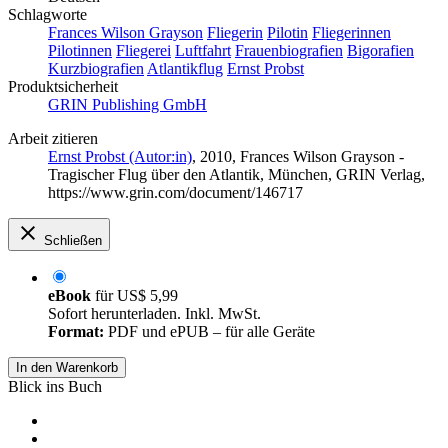
Schlagworte
Frances Wilson Grayson
Fliegerin
Pilotin
Fliegerinnen
Pilotinnen
Fliegerei
Luftfahrt
Frauenbiografien
Bigorafien
Kurzbiografien
Atlantikflug
Ernst Probst
Produktsicherheit
GRIN Publishing GmbH
Arbeit zitieren
Ernst Probst (Autor:in)
, 2010, Frances Wilson Grayson -
Tragischer Flug über den Atlantik, München, GRIN Verlag,
https://www.grin.com/document/146717
Schließen
eBook
für
US$ 5,99
Sofort herunterladen. Inkl. MwSt.
Format:
PDF und ePUB – für alle Geräte
In den Warenkorb
Blick ins Buch