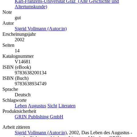
Karl-Franzens-Universität Graz (Alte Geschichte und
Altertumskunde)
Note
gut
Autor
Sigrid Vollmann (Autor:in)
Erscheinungsjahr
2002
Seiten
14
Katalognummer
V14681
ISBN (eBook)
9783638200134
ISBN (Buch)
9783638934749
Sprache
Deutsch
Schlagworte
Leben
Augustus
Sicht
Literaten
Produktsicherheit
GRIN Publishing GmbH
Arbeit zitieren
Sigrid Vollmann (Autor:in)
, 2002, Das Leben des Augustus -