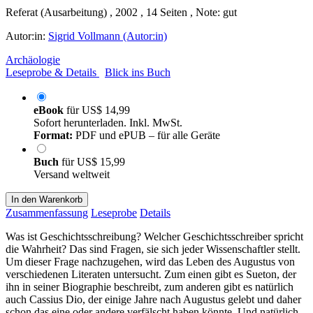
Referat (Ausarbeitung) , 2002 , 14 Seiten , Note: gut
Autor:in:
Sigrid Vollmann (Autor:in)
Archäologie
Leseprobe & Details
Blick ins Buch
eBook
für
US$ 14,99
Sofort herunterladen. Inkl. MwSt.
Format:
PDF und ePUB – für alle Geräte
Buch
für
US$ 15,99
Versand weltweit
In den Warenkorb
Zusammenfassung
Leseprobe
Details
Was ist Geschichtsschreibung? Welcher Geschichtsschreiber spricht
die Wahrheit? Das sind Fragen, sie sich jeder Wissenschaftler stellt.
Um dieser Frage nachzugehen, wird das Leben des Augustus von
verschiedenen Literaten untersucht. Zum einen gibt es Sueton, der
ihn in seiner Biographie beschreibt, zum anderen gibt es natürlich
auch Cassius Dio, der einige Jahre nach Augustus gelebt und daher
schon das eine oder andere verfälscht haben könnte. Und natürlich