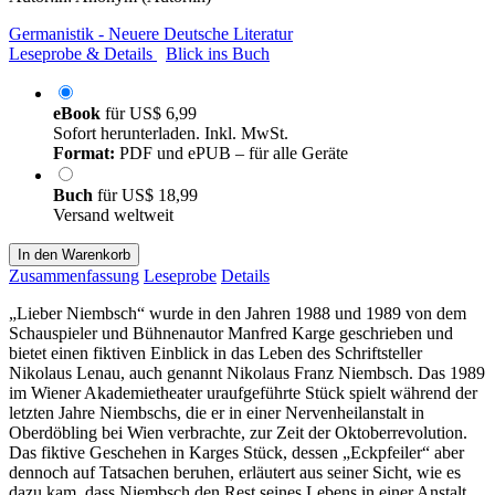
Germanistik - Neuere Deutsche Literatur
Leseprobe & Details
Blick ins Buch
eBook
für
US$ 6,99
Sofort herunterladen. Inkl. MwSt.
Format:
PDF und ePUB – für alle Geräte
Buch
für
US$ 18,99
Versand weltweit
In den Warenkorb
Zusammenfassung
Leseprobe
Details
„Lieber Niembsch“ wurde in den Jahren 1988 und 1989 von dem
Schauspieler und Bühnenautor Manfred Karge geschrieben und
bietet einen fiktiven Einblick in das Leben des Schriftsteller
Nikolaus Lenau, auch genannt Nikolaus Franz Niembsch. Das 1989
im Wiener Akademietheater uraufgeführte Stück spielt während der
letzten Jahre Niembschs, die er in einer Nervenheilanstalt in
Oberdöbling bei Wien verbrachte, zur Zeit der Oktoberrevolution.
Das fiktive Geschehen in Karges Stück, dessen „Eckpfeiler“ aber
dennoch auf Tatsachen beruhen, erläutert aus seiner Sicht, wie es
dazu kam, dass Niembsch den Rest seines Lebens in einer Anstalt