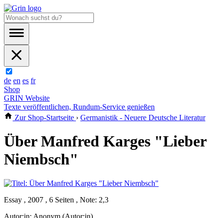
de
en
es
fr
Shop
GRIN Website
Texte veröffentlichen, Rundum-Service genießen
Zur Shop-Startseite
›
Germanistik - Neuere Deutsche Literatur
Über Manfred Karges "Lieber
Niembsch"
Essay , 2007 , 6 Seiten , Note: 2,3
Autor:in:
Anonym (Autor:in)