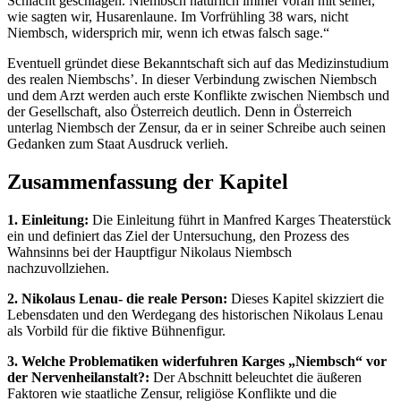
Schlacht geschlagen. Niembsch natürlich immer voran mit seiner,
wie sagten wir, Husarenlaune. Im Vorfrühling 38 wars, nicht
Niembsch, widersprich mir, wenn ich etwas falsch sage.“
Eventuell gründet diese Bekanntschaft sich auf das Medizinstudium
des realen Niembschs’. In dieser Verbindung zwischen Niembsch
und dem Arzt werden auch erste Konflikte zwischen Niembsch und
der Gesellschaft, also Österreich deutlich. Denn in Österreich
unterlag Niembsch der Zensur, da er in seiner Schreibe auch seinen
Gedanken zum Staat Ausdruck verlieh.
Zusammenfassung der Kapitel
1. Einleitung:
Die Einleitung führt in Manfred Karges Theaterstück
ein und definiert das Ziel der Untersuchung, den Prozess des
Wahnsinns bei der Hauptfigur Nikolaus Niembsch
nachzuvollziehen.
2. Nikolaus Lenau- die reale Person:
Dieses Kapitel skizziert die
Lebensdaten und den Werdegang des historischen Nikolaus Lenau
als Vorbild für die fiktive Bühnenfigur.
3. Welche Problematiken widerfuhren Karges „Niembsch“ vor
der Nervenheilanstalt?:
Der Abschnitt beleuchtet die äußeren
Faktoren wie staatliche Zensur, religiöse Konflikte und die