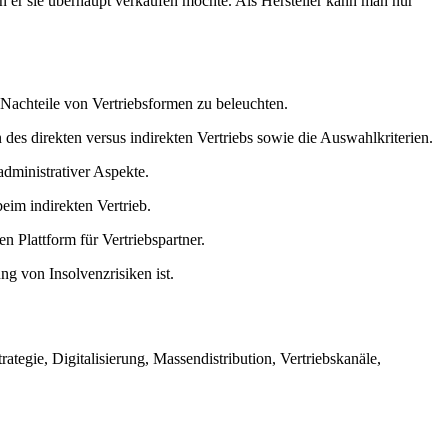
enn er sie überhaupt verkaufen möchte. Als Hersteller kann man nur
 Nachteile von Vertriebsformen zu beleuchten.
des direkten versus indirekten Vertriebs sowie die Auswahlkriterien.
dministrativer Aspekte.
im indirekten Vertrieb.
n Plattform für Vertriebspartner.
ng von Insolvenzrisiken ist.
ategie, Digitalisierung, Massendistribution, Vertriebskanäle,