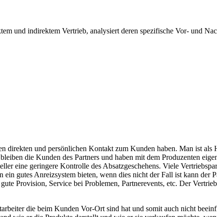
em und indirektem Vertrieb, analysiert deren spezifische Vor- und Nacht
er den direkten und persönlichen Kontakt zum Kunden haben. Man ist al
leiben die Kunden des Partners und haben mit dem Produzenten eigentl
teller eine geringere Kontrolle des Absatzgeschehens. Viele Vertriebs
rn ein gutes Anreizsystem bieten, wenn dies nicht der Fall ist kann de
ute Provision, Service bei Problemen, Partnerevents, etc. Der Vertrie
 Mitarbeiter die beim Kunden Vor-Ort sind hat und somit auch nicht beei