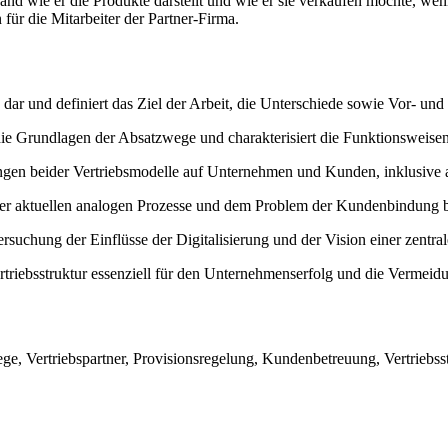
 Hand wie er die Produkte darstellt und wie er sie verkaufen möchte, w
ür die Mitarbeiter der Partner-Firma.
dar und definiert das Ziel der Arbeit, die Unterschiede sowie Vor- und
ie Grundlagen der Absatzwege und charakterisiert die Funktionsweisen 
ngen beider Vertriebsmodelle auf Unternehmen und Kunden, inklusive a
er aktuellen analogen Prozesse und dem Problem der Kundenbindung be
rsuchung der Einflüsse der Digitalisierung und der Vision einer zentrale
rtriebsstruktur essenziell für den Unternehmenserfolg und die Vermeidu
ge, Vertriebspartner, Provisionsregelung, Kundenbetreuung, Vertriebsstr