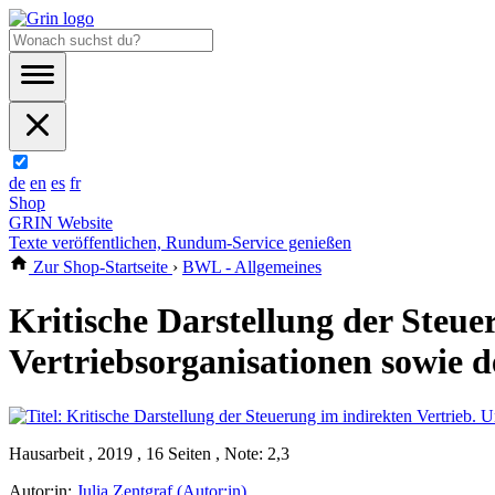
de
en
es
fr
Shop
GRIN Website
Texte veröffentlichen, Rundum-Service genießen
Zur Shop-Startseite
›
BWL - Allgemeines
Kritische Darstellung der Steue
Vertriebsorganisationen sowie d
Hausarbeit , 2019 , 16 Seiten , Note: 2,3
Autor:in:
Julia Zentgraf (Autor:in)