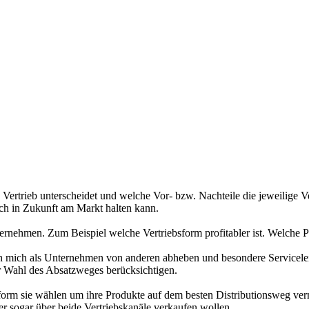
en Vertrieb unterscheidet und welche Vor- bzw. Nachteile die jeweilige 
noch in Zukunft am Markt halten kann.
ernehmen. Zum Beispiel welche Vertriebsform profitabler ist. Welche P
 ich mich als Unternehmen von anderen abheben und besondere Servicele
er Wahl des Absatzweges berücksichtigen.
orm sie wählen um ihre Produkte auf dem besten Distributionsweg verm
der sogar über beide Vertriebskanäle verkaufen wollen.