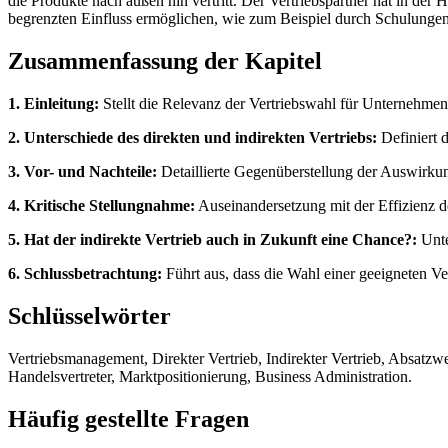
die Produkte nach außen hin vertritt. Der Vertriebspartner hat in der
begrenzten Einfluss ermöglichen, wie zum Beispiel durch Schulungen f
Zusammenfassung der Kapitel
1. Einleitung:
Stellt die Relevanz der Vertriebswahl für Unternehmen 
2. Unterschiede des direkten und indirekten Vertriebs:
Definiert d
3. Vor- und Nachteile:
Detaillierte Gegenüberstellung der Auswirku
4. Kritische Stellungnahme:
Auseinandersetzung mit der Effizienz d
5. Hat der indirekte Vertrieb auch in Zukunft eine Chance?:
Unte
6. Schlussbetrachtung:
Führt aus, dass die Wahl einer geeigneten Ve
Schlüsselwörter
Vertriebsmanagement, Direkter Vertrieb, Indirekter Vertrieb, Absatzwe
Handelsvertreter, Marktpositionierung, Business Administration.
Häufig gestellte Fragen