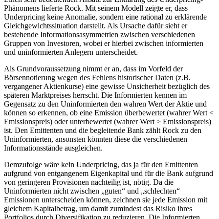
Phänomens lieferte Rock. Mit seinem Modell zeigte er, dass
Underpricing keine Anomalie, sondern eine rational zu erklärende
Gleichgewichtssituation darstellt. Als Ursache dafür sieht er
bestehende Informationsasymmetrien zwischen verschiedenen
Gruppen von Investoren, wobei er hierbei zwischen informierten
und uninformierten Anlegern unterscheidet.
Als Grundvoraussetzung nimmt er an, dass im Vorfeld der
Börsennotierung wegen des Fehlens historischer Daten (z.B.
vergangener Aktienkurse) eine gewisse Unsicherheit bezüglich des
späteren Marktpreises herrscht. Die Informierten kennen im
Gegensatz zu den Uninformierten den wahren Wert der Aktie und
können so erkennen, ob eine Emission überbewertet (wahrer Wert <
Emissionspreis) oder unterbewertet (wahrer Wert > Emissionspreis)
ist. Den Emittenten und die begleitende Bank zählt Rock zu den
Uninformierten, ansonsten könnten diese die verschiedenen
Informationsstände ausgleichen.
Demzufolge wäre kein Underpricing, das ja für den Emittenten
aufgrund von entgangenem Eigenkapital und für die Bank aufgrund
von geringeren Provisionen nachteilig ist, nötig. Da die
Uninformierten nicht zwischen „guten“ und „schlechten“
Emissionen unterscheiden können, zeichnen sie jede Emission mit
gleichem Kapitalbetrag, um damit zumindest das Risiko ihres
Portfolios durch Diversifikation zu reduzieren. Die Informierten