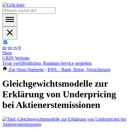
de
en
es
fr
Shop
GRIN Website
Texte veröffentlichen, Rundum-Service genießen
Zur Shop-Startseite
›
BWL - Bank, Börse, Versicherung
Gleichgewichtsmodelle zur
Erklärung von Underpricing
bei Aktienerstemissionen