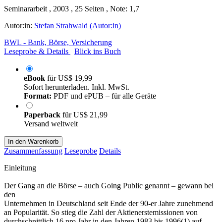
Seminararbeit , 2003 , 25 Seiten , Note: 1,7
Autor:in:
Stefan Strahwald (Autor:in)
BWL - Bank, Börse, Versicherung
Leseprobe & Details
Blick ins Buch
eBook
für
US$ 19,99
Sofort herunterladen. Inkl. MwSt.
Format:
PDF und ePUB – für alle Geräte
Paperback
für
US$ 21,99
Versand weltweit
In den Warenkorb
Zusammenfassung
Leseprobe
Details
Einleitung
Der Gang an die Börse – auch Going Public genannt – gewann bei
den
Unternehmen in Deutschland seit Ende der 90-er Jahre zunehmend
an Popularität. So stieg die Zahl der Aktienerstemissionen von
durchschnittlich 16 pro Jahr in den Jahren 1983 bis 1996(1) auf