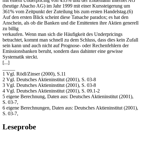
mit einem Underpricing von 433% und der Endemann Internet AG
(heutige Abacho AG) im Jahr 1999 mit einer Kurssteigerung um
361% vom Zeitpunkt der Zuteilung bis zum ersten Handelstag.(6)
Auf den ersten Blick scheint diese Tatsache paradox; es hat den
Anschein, als ob die Banken und die Emittenten ihre Aktien generell
zu billig
verkaufen. Wenn man sich die Häufigkeit des Underpricings
betrachtet, kommt man schnell zu dem Schluss, dass dies kein Zufall
sein kann und auch nicht auf Prognose- oder Rechenfehlern der
Emissionsbanken beruht, sondern dass dahinter eine gewisse
Systematik steckt.
[...]
_____
1 Vgl. Rödl/Zinser (2000), S.11
2 Vgl. Deutsches Aktieninstitut (2001), S. 03-8
3 Vgl. Deutsches Aktieninstitut (2001), S. 03-8
4 Vgl. Deutsches Aktieninstitut (2001), S. 09.1-2
5 eigene Berechnung, Daten aus: Deutsches Aktieninstitut (2001),
S. 03-7,
6 eigene Berechnungen, Daten aus: Deutsches Aktieninstitut (2001),
S. 03-7,
Leseprobe