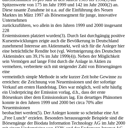
Spitzenwerte von 175 im Jahr 1999 und 142 im Jahr 2000(2) an.
Diese rasante Zunahme ist u.a. auf die Einführung des Neuen
Marktes im März 1997 als Börsensegment für junge, innovative
Unternehmen
zurückzuführen, wo allein in den Jahren 1999 und 2000 insgesamt
228
Erstemissionen platziert wurden(3). Durch fast durchgängig positive
Kursentwicklungen zeigte auch die Bevölkerung in Deutschland
zunehmend Interesse am Aktienmarkt, weil sich für die Anleger hier
eine beträchtliche Rendite bot (vgl. Wertsteigerung des Deutschen
Aktienindex um 39,1% im Jahr 1999(4)). Neben der Möglichkeit
sein Vermögen auf lange Frist durch die Anlage in Aktien zu
vermehren, verbreitete sich mit steigender Zahl von Börsengängen
eine
vermeintlich simple Methode in sehr kurzer Zeit hohe Gewinne zu
erreichen: die Zeichnung von Neuemissionen und der sofortige
Verkauf am ersten Handelstag. Dies war möglich, weil sehr häufig
ein Underpricing der Emission vorlag, d.h., dass der erste
Börsenkurs über dem Emissionskurs lag. Ein derartiges Phänomen
konnte in den Jahren 1999 und 2000 bei circa 70% aller
Neuemissionen
beobachtet werden(5). Der Anleger konnte so scheinbar eine Art
„Free Lunch“ erzielen. Besonders herausragende Beispiele sind die
Börsengänge der Biodata Information Technology AG im Jahr 2000