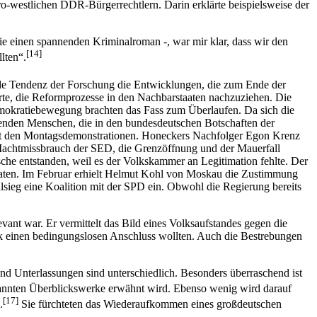
pro-westlichen DDR-Bürgerrechtlern. Darin erklärte beispielsweise der
e einen spannenden Kriminalroman -, war mir klar, dass wir den
[14]
lten“.
de Tendenz der Forschung die Entwicklungen, die zum Ende der
rte, die Reformprozesse in den Nachbarstaaten nachzuziehen. Die
kratiebe­wegung brachten das Fass zum Überlaufen. Da sich die
usenden Menschen, die in den bundesdeutschen Botschaften der
 mit den Montagsdemonstrationen. Honeckers Nachfolger Egon Krenz
Machtmissbrauch der SED, die Grenz­öffnung und der Mauerfall
he entstanden, weil es der Volkskammer an Legitimation fehlte. Der
Staaten. Im Februar erhielt Helmut Kohl von Moskau die Zustimmung
ieg eine Koalition mit der SPD ein. Obwohl die Regie­rung bereits
vant war. Er vermittelt das Bild eines Volksaufstandes gegen die
k einen bedin­gungslosen Anschluss wollten. Auch die Bestrebungen
und Unterlassungen sind unterschiedlich. Besonders überraschend ist
nannten Über­blickswerke erwähnt wird. Ebenso wenig wird darauf
[17]
.
Sie fürchteten das Wiederaufkommen eines großdeutschen