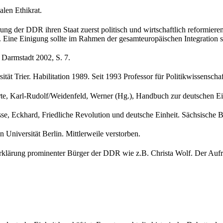
alen Ethikrat.
 der DDR ihren Staat zuerst politisch und wirtschaftlich reformieren s
ß. Eine Einigung sollte im Rahmen der gesamteuropäischen Integration st
Darmstadt 2002, S. 7.
tät Trier. Habilitation 1989. Seit 1993 Professor für Politikwissenscha
te, Karl-Rudolf/Weidenfeld, Werner (Hg.), Handbuch zur deutschen Ein
se, Eckhard, Friedliche Revolution und deutsche Einheit. Sächsische Bü
Universität Berlin. Mittlerweile verstorben.
rklärung prominenter Bürger der DDR wie z.B. Christa Wolf. Der Aufr