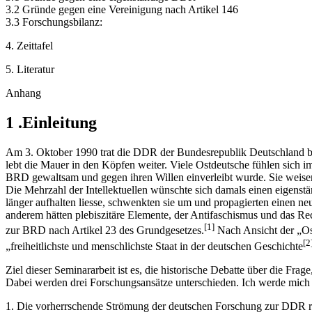
3.2 Gründe gegen eine Vereinigung nach Artikel 146
3.3 Forschungsbilanz:
4. Zeittafel
5. Literatur
Anhang
1 .Einleitung
Am 3. Oktober 1990 trat die DDR der Bundesrepublik Deutschland bei.
lebt die Mauer in den Köpfen weiter. Viele Ostdeutsche füh­len sich
BRD gewaltsam und gegen ihren Willen einverleibt wurde. Sie weisen 
Die Mehrzahl der Intellektuellen wünschte sich damals einen eigenst
länger aufhalten liesse, schwenkten sie um und propagierten einen 
anderem hätten plebiszitäre Elemente, der Antifa­schismus und das R
[1]
zur BRD nach Artikel 23 des Grundgesetzes.
Nach Ansicht der „Os
[2
„freiheitlichste und menschlichste Staat in der deutschen Geschichte
Ziel dieser Seminararbeit ist es, die historische Debatte über die Frag
Dabei werden drei Forschungsansätze unterschieden. Ich werde mich vo
1. Die vorherrschende Strömung der deutschen Forschung zur DDR red