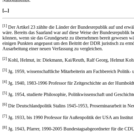
Nationalismus.
[...]
[1]
Der Artikel 23 zählte die Länder der Bundesrepublik auf und erwähn
wäre. Bereits das Saarland war auf diese Weise der Bundesrepublik b
können, wenn sie das Grundgesetz zu übernehmen bereit gewesen wä
einigen Punkten angepasst um den Beitritt der DDR juristisch zu ermö
Ausarbeitung einer neuen Verfassung zu vergleichen.
[2]
Kohl, Helmut, in: Diekmann, Kai/Reuth, Ralf Georg, Helmut Kohl. 
[3]
Jg. 1959, wissenschaftliche Mitarbeiterin am Fachbereich Politik- u
[4]
Jg. 1940, 1983-1996 Professor für Zeitgeschichte an der Humboldt 
[5]
Jg. 1954, studierte Philosophie, Politikwissenschaft und Geschicht
[6]
Die Deutschlandpolitik Stalins 1945-1953, Proseminararbeit in Neu
[7]
Jg. 1933, bis 1990 Professor für Außenpolitik der USA am Institut 
[8]
Jg. 1943, Pfarrer, 1990-2005 Bundestagsabgeordneter für die CDU,