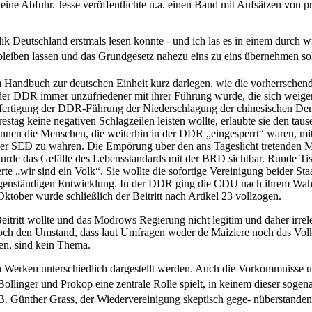
 eine Abfuhr. Jesse veröffentlichte u.a. einen Band mit Aufsätzen von 
 Deutschland erstmals lesen konnte - und ich las es in einem durch wi
leiben lassen und das Grundgesetz nahezu eins zu eins übernehmen sol
 Handbuch zur deutschen Einheit kurz darlegen, wie die vorherrschen
der DDR immer unzufriedener mit ihrer Führung wurde, die sich weige
rtigung der DDR-Führung der Niederschlagung der chinesischen Demo
estag keine negativen Schlagzeilen leisten wollte, erlaubte sie den ta
egannen die Menschen, die weiterhin in der DDR „eingesperrt“ waren,
der SED zu wah­ren. Die Empörung über den ans Tageslicht tretenden 
de das Gefälle des Lebensstandards mit der BRD sichtbar. Runde Tisc
te „wir sind ein Volk“. Sie wollte die sofortige Vereinigung beider 
igenständigen Entwicklung. In der DDR ging die CDU nach ihrem Wahls
Oktober wurde schließlich der Beitritt nach Artikel 23 vollzogen.
tritt wollte und das Modrows Regierung nicht legitim und daher irrele
noch den Umstand, dass laut Umfragen weder de Maiziere noch das Vol
en, sind kein Thema.
nen Werken unterschied­lich dargestellt werden. Auch die Vorkommnisse 
ollinger und Prokop eine zentrale Rolle spielt, in keinem dieser soge
 B. Günther Grass, der Wiedervereinigung skeptisch gege- nüberstanden