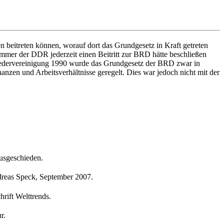
n beitreten können, worauf dort das Grundgesetz in Kraft getreten
ammer der DDR jederzeit einen Beitritt zur BRD hätte beschließen
iederver­einigung 1990 wurde das Grundgesetz der BRD zwar in
nzen und Arbeitsver­hältnisse geregelt. Dies war jedoch nicht mit der
ausgeschieden.
ndreas Speck, September 2007.
rift Welttrends.
r.