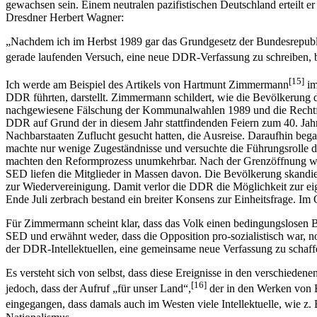
gewachsen sein. Einem neutralen pazifistischen Deutschland erteilt er
Dresdner Herbert Wagner:
„Nachdem ich im Herbst 1989 gar das Grundgesetz der Bundesrepublik
gerade laufenden Versuch, eine neue DDR-Verfassung zu schreiben, b
[15]
Ich werde am Beispiel des Artikels von Hartmunt Zimmermann
im
DDR führten, darstellt. Zimmermann schildert, wie die Bevölkerung 
nachgewiesene Fälschung der Kommunalwahlen 1989 und die Rechtfe
DDR auf Grund der in diesem Jahr stattfindenden Feiern zum 40. Jahr
Nachbarstaaten Zuflucht gesucht hatten, die Ausreise. Daraufhin b
machte nur wenige Zugeständnisse und versuchte die Führungsrolle 
machten den Reformprozess unumkehrbar. Nach der Grenzöff­nung wur
SED liefen die Mitglieder in Massen davon. Die Bevölkerung skandier
zur Wiederver­einigung. Damit verlor die DDR die Möglichkeit zur e
Ende Juli zerbrach bestand ein breiter Konsens zur Einheitsfrage. Im 
Für Zimmermann scheint klar, dass das Volk einen bedingungslosen Bei
SED und erwähnt weder, dass die Opposition pro-sozialistisch war, 
der DDR-Intellektuellen, eine gemein­same neue Verfassung zu schaff
Es versteht sich von selbst, dass diese Ereignisse in den verschiede
[16]
jedoch, dass der Aufruf „für unser Land“,
der in den Werken von B
eingegangen, dass damals auch im Westen viele Intellektuelle, wie z.