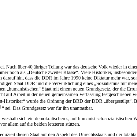
 Nach über 40­jähriger Teilung war das deutsche Volk wieder in einem
 immer noch als „Deutsche zweiter Klasse“. Viele Historiker, insbesond
darauf hin, dass die DDR im Jahre 1990 keine Diktatur mehr war, sonde
ändigen Staat DDR und die Verwirklichung eines „Sozialismus mit mensc
neuen „humanistischen“ Staat mit einem neuen Grundgesetz, der die Err
echt auf Arbeit in der neuen gemeinsamen Verfassung festgeschrieben w
t-Historiker“ wurde die Ordnung der BRD der DDR „übergestülpt“. B
]
“ sei. Das Grundgesetz war für ihn unantastbar.
e, weshalb sich ein de­mokratischeres, auf humanistisch-sozialistischen 
r allem auf die beiden letzteren stützen.
uziert diesen Staat auf den Aspekt des Unrechtsstaats und der totali