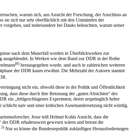
ersuchen, warum sich, aus Ansicht der For­schung, der Anschluss an
s sie sich nur sehr oberflächlich mit den Umständen der
rter vorgehen, und insbesondere bei Dauks beleuchten, warum seiner
eignisse nach dem Mauerfall werden in Über­blickwerken zur
llig ausgeblendet. In Werken wie dem Band zur DDR in der Reihe
[8]
ppelmann
herausgegeben wurde, und auch in zahlreichen weiteren
 Spätphase der DDR kaum erwähnt. Die Mehrzahl der Autoren stammt
DDR.
einigung nicht ein, obwohl diese in der Politik und Öffentlichkeit
g, dass diese durch ihre Betonung der „guten Absichten“ des
e DDR ein „fehlgeschlagenes Experiment, deren ursprünglich hehre
i schlicht naiv und einer kritischen Auseinandersetzung nicht würdig.
tarismusforscher. Jesse teilt Helmut Kohls Ansicht, dass die
ten“ der DDR erhaltenswert gewesen wären und betont die
13]
Nur so könne die Bundesrepublik zukünftigen Herausforderungen