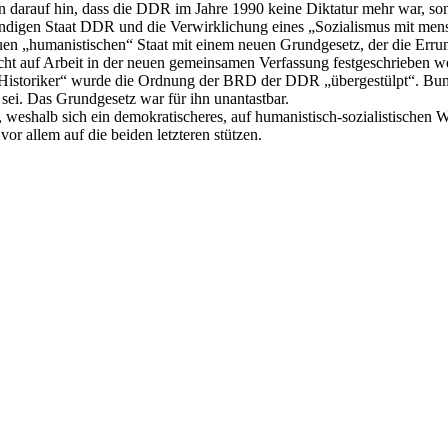
darauf hin, dass die DDR im Jahre 1990 keine Diktatur mehr war, sonde
ändigen Staat DDR und die Verwirklichung eines „Sozialismus mit mensc
neuen „humanistischen“ Staat mit einem neuen Grundgesetz, der die Err
cht auf Arbeit in der neuen gemeinsamen Verfassung festgeschrieben we
-Historiker“ wurde die Ordnung der BRD der DDR „übergestülpt“. Bun
 sei. Das Grundgesetz war für ihn unantastbar.
ge, weshalb sich ein demokratischeres, auf humanistisch-sozialistischen 
r allem auf die beiden letzteren stützen.