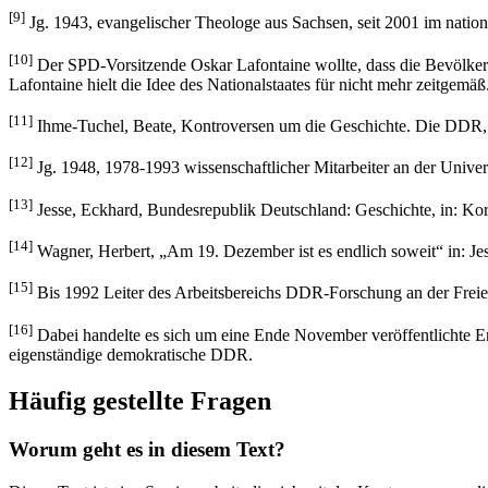
[9]
Jg. 1943, evangelischer Theologe aus Sachsen, seit 2001 im nation
[10]
Der SPD-Vorsitzende Oskar Lafontaine wollte, dass die Bevölkerung
Lafontaine hielt die Idee des Nationalstaates für nicht mehr zeitgemä
[11]
Ihme-Tuchel, Beate, Kontroversen um die Geschichte. Die DDR, 
[12]
Jg. 1948, 1978-1993 wissenschaftlicher Mitarbeiter an der Universi
[13]
Jesse, Eckhard, Bundesrepublik Deutschland: Geschichte, in: Kor
[14]
Wagner, Herbert, „Am 19. Dezember ist es endlich soweit“ in: Jes
[15]
Bis 1992 Leiter des Arbeitsbereichs DDR-Forschung an der Freien 
[16]
Dabei handelte es sich um eine Ende November veröffentlichte E
eigenständige demokratische DDR.
Häufig gestellte Fragen
Worum geht es in diesem Text?