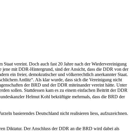
 Staat vereint. Doch auch fast 20 Jah­re nach der Wiedervereinigung
ere jene mit DDR-Hintergrund, sind der Ansicht, dass die DDR von der
rn ein freier, demokratischer und völkerrechtlich anerkannter Staat.
hlichem Antlitz“. Als klar wurde, dass sich die Vereinigung nicht
ungenschaften der BRD und der DDR miteinander vereint hätte. Unter
erden sollen. Stattdessen kam es zu einem einfachen Beitritt der DDR
undeskanzler Helmut Kohl bekräftigte mehrmals, dass die BRD der
Wurzeln basierendes Deutschland nicht rea­lisieren liess, aufzuzeichnen.
tären Diktatur. Der Anschluss der DDR an die BRD wird dabei als