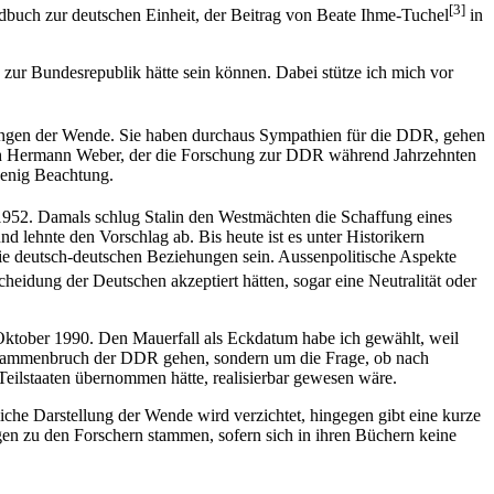
[3]
dbuch zur deutschen Einheit, der Beitrag von Beate Ihme-Tuchel
in
e zur Bundesrepublik hätte sein können. Dabei stütze ich mich vor
hängen der Wende. Sie haben durchaus Sympathien für die DDR, gehen
 auch Hermann Weber, der die Forschung zur DDR während Jahrzehnten
wenig Beachtung.
1952. Damals schlug Stalin den Westmächten die Schaffung eines
d lehnte den Vorschlag ab. Bis heute ist es unter Historikern
ie deutsch-deutschen Beziehungen sein. Aussenpolitische Aspekte
cheidung der Deutschen akzeptiert hätten, sogar eine Neutralität oder
Oktober 1990. Den Mauerfall als Eckdatum habe ich gewählt, weil
n Zusammenbruch der DDR gehen, sondern um die Frage, ob nach
Teilstaaten übernommen hätte, realisierbar gewesen wäre.
liche Darstellung der Wende wird verzichtet, hingegen gibt eine kurze
en zu den For­schern stammen, sofern sich in ihren Büchern keine