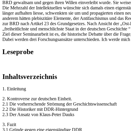
BRD gewaltsam und gegen ihren Willen einverleibt wurde. Sie weisen 
Die Mehrzahl der Intellektuellen wünschte sich damals einen eigenst
länger aufhalten liesse, schwenkten sie um und propagierten einen 
anderem hätten plebiszitäre Elemente, der Antifaschismus und das Re
zur BRD nach Artikel 23 des Grundgesetzes. Nach Ansicht der „Ost
„freiheitlichste und menschlichste Staat in der deutschen Geschichte “
Ziel dieser Seminararbeit ist es, die historische Debatte über die Fra
Dabei werden drei Forschungsansätze unterschieden. Ich werde mich vo
Leseprobe
Inhaltsverzeichnis
1. Einleitung
2. Kontroverse zur deutschen Einheit.
2.1 Die vorherrschende Strömung der Geschichtswissenschaft
2.2 Die Historiker mit DDR-Hintergrund
2.3 Der Ansatz von Klaus-Peter Dauks
3. Fazit
3.1 Gründe gegen eine eigenständige DDR