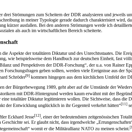
der drei Strömungen zum Scheitern der DDR analysieren und jeweils unt
hreibung in meiner Typologie gerade dadurch charakterisiert wird, das
mung kürzer ausfallen. Bei den anderen Strömungen werde ich detaillie
ozialen als auch im wirtschaftlichen Bereich scheiterte.
nschaft
die Aspekte der totali­tären Diktatur und des Unrechtsstaates. Die Er
ung, wie beispielsweise dem Handbuch zur deutschen Einheit, fast vö
Bilanz und Perspektiven der DDR-Forschung“, der u.a. von Rainer E
nen Forschungsfragen geben sollten, werden viele Ereignisse aus der
[9]
hard Schröder
kommen hingegen aus dem kirchlichen Umfeld der 
en der Bürgerbewe­gung 1989, geht aber auf die Umstände der Wiederver
orikern mit DDR-Hintergrund werden kaum erwähnt mit der Begründun
 eine totalitäre Diktatur legitimieren wollen. Die Sichtweise, dass di
[11]
nkt der Entwicklung unglücklich in ihr Ge­genteil verkehrt hätten“
se
[12]
tler Eckhard Jesse
, einer der bedeutendsten zeitgenössischen Totali
en Ge­schichte sei. Er glaubt nicht, dass irgendwelche „Errungenschaf
[
tegemeinschaft“ womit er die Militärallianz NATO zu meinen scheint.