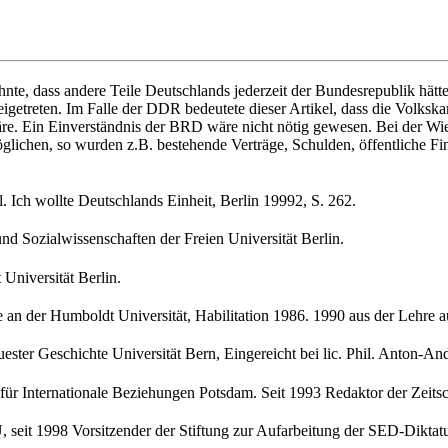
te, dass andere Teile Deutschlands jeder­zeit der Bundesrepublik hätte
eigetreten. Im Falle der DDR bedeutete dieser Artikel, dass die Volksk
re. Ein Einverständnis der BRD wäre nicht nötig gewesen. Bei der W
glichen, so wurden z.B. bestehende Verträge, Schulden, öffentliche Fina
Ich wollte Deutschlands Einheit, Berlin 19992, S. 262.
nd Sozialwissenschaften der Freien Univer­sität Berlin.
Universität Berlin.
e an der Humboldt Universität, Habilitation 1986. 1990 aus der Lehre 
ester Geschichte Universität Bern, Einge­reicht bei lic. Phil. Anton-A
für Internationale Beziehungen Potsdam. Seit 1993 Redaktor der Zeitsch
 seit 1998 Vorsitzender der Stiftung zur Aufarbeitung der SED-Diktatu