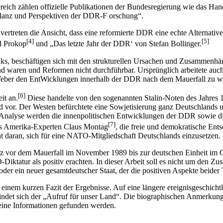
eich zählen offizielle Publikationen der Bundesregierung wie das Han
lanz und Perspektiven der DDR-F orschung“.
ertreten die An­sicht, dass eine reformierte DDR eine echte Alternativ
[4]
[5]
d Prokop
und „Das letzte Jahr der DDR‘ von Stefan Bollinger.
Dauks, beschäftigen sich mit den strukturellen Ursachen und Zusammen
ierend waren und Reformen nicht durchführbar. Ursprünglich arbeitete
 Weber den Ent­Wicklungen innerhalb der DDR nach dem Mauerfall zu 
[6]
it an.
Diese handelte von den sogenannten Stalin-Noten des Jahres 
d vor. Der Westen befürchtete eine Sowjetisierung ganz Deutschlands un
r Analyse werden die innenpolitischen Entwicklungen der DDR sowie d
[7]
es Amerika-Experten Claus Montag
, die freie und demokratische Ents
cht daran, sich für eine NATO-Mitgliedschaft Deutschlands einzusetzen.
urz vor dem Mauerfall im November 1989 bis zur deutschen Einheit im 
D-Diktatur als positiv erachten. In dieser Arbeit soll es nicht um de
er ein neuer gesamtdeutscher Staat, der die positiven Aspekte beider 
 einem kurzen Fazit der Ergebnisse. Auf eine längere ereignisgeschicht
indet sich der „Aufruf für unser Land“. Die biographischen Anmerkung
keine Informationen gefunden werden.