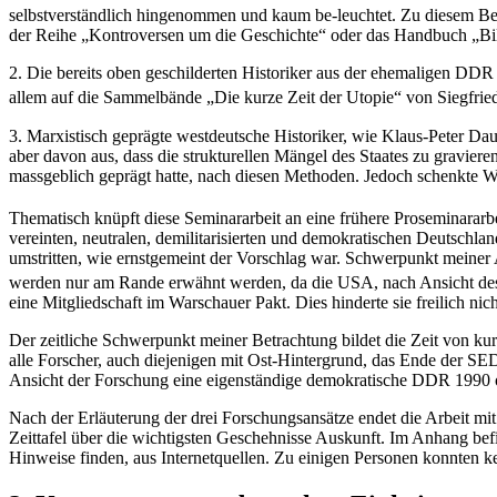
selbstverständlich hingenommen und kaum be-leuchtet. Zu diesem Ber
der Reihe „Kontroversen um die Geschichte“ oder das Handbuch „Bi
2. Die bereits oben geschilderten Historiker aus der ehemaligen DDR v
allem auf die Sammelbände „Die kurze Zeit der Utopie“ von Siegfrie
3. Marxistisch geprägte westdeutsche Historiker, wie Klaus-Peter 
aber davon aus, dass die strukturellen Män­gel des Staates zu grav
massgeblich geprägt hatte, nach diesen Methoden. Jedoch schenkte
Thematisch knüpft diese Seminararbeit an eine frühere Proseminararbe
vereinten, neutralen, demilitarisierten und demokratischen Deutschlan
umstritten, wie ernstgemeint der Vorschlag war. Schwerpunkt meine
werden nur am Rande er­wähnt werden, da die USA, nach Ansicht d
eine Mitgliedschaft im Warschauer Pakt. Dies hinderte sie freilich ni
Der zeitliche Schwerpunkt meiner Betrachtung bildet die Zeit von k
alle Forscher, auch diejenigen mit Ost-Hintergrund, das Ende der SE
Ansicht der Forschung eine eigenständige demo­kratische DDR 1990 od
Nach der Erläuterung der drei Forschungsansätze endet die Arbeit mit
Zeittafel über die wichtigsten Geschehnisse Auskunft. Im Anhang bef
Hinweise finden, aus Internetquellen. Zu einigen Personen konnten 