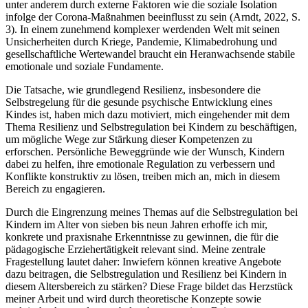
unter anderem durch externe Faktoren wie die soziale Isolation
infolge der Corona-Maßnahmen beeinflusst zu sein (Arndt, 2022, S.
3). In einem zunehmend komplexer werdenden Welt mit seinen
Unsicherheiten durch Kriege, Pandemie, Klimabedrohung und
gesellschaftliche Wertewandel braucht ein Heranwachsende stabile
emotionale und soziale Fundamente.
Die Tatsache, wie grundlegend Resilienz, insbesondere die
Selbstregelung für die gesunde psychische Entwicklung eines
Kindes ist, haben mich dazu motiviert, mich eingehender mit dem
Thema Resilienz und Selbstregulation bei Kindern zu beschäftigen,
um mögliche Wege zur Stärkung dieser Kompetenzen zu
erforschen. Persönliche Beweggründe wie der Wunsch, Kindern
dabei zu helfen, ihre emotionale Regulation zu verbessern und
Konflikte konstruktiv zu lösen, treiben mich an, mich in diesem
Bereich zu engagieren.
Durch die Eingrenzung meines Themas auf die Selbstregulation bei
Kindern im Alter von sieben bis neun Jahren erhoffe ich mir,
konkrete und praxisnahe Erkenntnisse zu gewinnen, die für die
pädagogische Erziehertätigkeit relevant sind. Meine zentrale
Fragestellung lautet daher: Inwiefern können kreative Angebote
dazu beitragen, die Selbstregulation und Resilienz bei Kindern in
diesem Altersbereich zu stärken? Diese Frage bildet das Herzstück
meiner Arbeit und wird durch theoretische Konzepte sowie