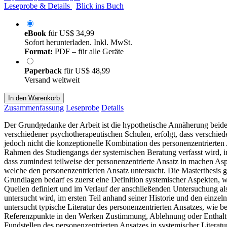
Leseprobe & Details
Blick ins Buch
eBook
für
US$ 34,99
Sofort herunterladen. Inkl. MwSt.
Format:
PDF – für alle Geräte
Paperback
für
US$ 48,99
Versand weltweit
In den Warenkorb
Zusammenfassung
Leseprobe
Details
Der Grundgedanke der Arbeit ist die hypothetische Annäherung beider
verschiedener psychotherapeutischen Schulen, erfolgt, dass verschied
jedoch nicht die konzeptionelle Kombination des personenzentrierten
Rahmen des Studiengangs der systemischen Beratung verfasst wird, im
dass zumindest teilweise der personenzentrierte Ansatz in machen Aspe
welche den personenzentrierten Ansatz untersucht. Die Masterthesis g
Grundlagen bedarf es zuerst eine Definition systemischer Aspekten, 
Quellen definiert und im Verlauf der anschließenden Untersuchung als
untersucht wird, im ersten Teil anhand seiner Historie und den einze
untersucht typische Literatur des personenzentrierten Ansatzes, wie
Referenzpunkte in den Werken Zustimmung, Ablehnung oder Enthaltung
Fundstellen des personenzentrierten Ansatzes in systemischer Literatu