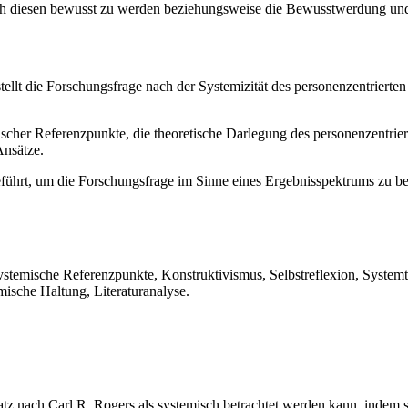
ich diesen bewusst zu werden beziehungsweise die Bewusstwerdung und 
tellt die Forschungsfrage nach der Systemizität des personenzentriert
ischer Referenzpunkte, die theoretische Darlegung des personenzentriert
nsätze.
hrt, um die Forschungsfrage im Sinne eines Ergebnisspektrums zu bean
ystemische Referenzpunkte, Konstruktivismus, Selbstreflexion, Systemt
emische Haltung, Literaturanalyse.
nsatz nach Carl R. Rogers als systemisch betrachtet werden kann, indem 