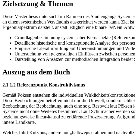
Zielsetzung & Themen
Diese Masterthesis untersucht im Rahmen des Studiengangs Systemisch
an einem systemischen Verständnis ausgerichtet werden kann. Ziel ist 
Ergebnisspektrum darstellt, anstatt lediglich eine binäre Ja/Nein-Antwo
Grundlagenbestimmung systemischer Kernaspekte (Referenzpu
Detaillierte historische und konzeptionelle Analyse des persone
Empirische Literaturprüfung auf Übereinstimmungen und Wide
Untersuchung von gegenseitigen Einflüssen zwischen personenz
Darstellung von Ansätzen zur methodischen Integration beider 
Auszug aus dem Buch
2.1.1.2 Referenzpunkt Konstruktivismus
Gemäß Pöksen entstehen die individuellen Wirklichkeitskonstruktion
Diese Beobachtungen betreffen nicht nur die Umwelt, sondern schlie
Beobachtung der Beobachtung, auch eine sog. Restwelt laut Pöksen iden
Systeme nicht ohne Weiteres bestimmen. Laut Schumacher werden so au
beziehungsweise linear-kausal zu erklärende Prozessierung. Aufgrund
innere Landkarte.
Welche, führt Kutz aus, andere nur „halbwegs erahnen und nachvollzie