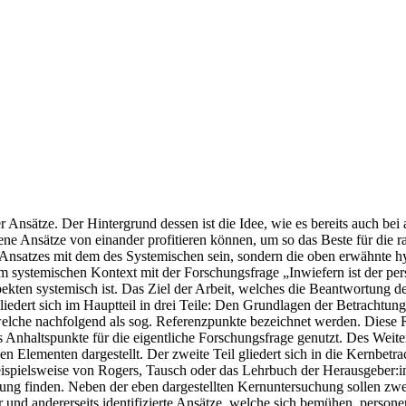
 Ansätze. Der Hintergrund dessen ist die Idee, wie es bereits auch be
ene Ansätze von einander profitieren können, um so das Beste für die 
 Ansatzes mit dem des Systemischen sein, sondern die oben erwähnte hy
 systemischen Kontext mit der Forschungsfrage „Inwiefern ist der pers
kten systemisch ist. Das Ziel der Arbeit, welches die Beantwortung der 
liedert sich im Hauptteil in drei Teile: Den Grundlagen der Betrachtu
welche nachfolgend als sog. Referenzpunkte bezeichnet werden. Diese 
 Anhaltspunkte für die eigentliche Forschungsfrage genutzt. Des Weiter
lnen Elementen dargestellt. Der zweite Teil gliedert sich in die Kernb
 beispielsweise von Rogers, Tausch oder das Lehrbuch der Herausgeber:i
 finden. Neben der eben dargestellten Kernuntersuchung sollen zwei 
r und andererseits identifizierte Ansätze, welche sich bemühen, persone