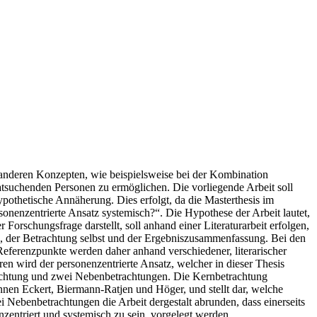
i anderen Konzepten, wie beispielsweise bei der Kombination
ratsuchenden Personen zu ermöglichen. Die vorliegende Arbeit soll
pothetische Annäherung. Dies erfolgt, da die Masterthesis im
onenzentrierte Ansatz systemisch?“. Die Hypothese der Arbeit lautet,
Forschungsfrage darstellt, soll anhand einer Literaturarbeit erfolgen,
ng, der Betrachtung selbst und der Ergebniszusammenfassung. Bei den
Referenzpunkte werden daher anhand verschiedener, literarischer
en wird der personenzentrierte Ansatz, welcher in dieser Thesis
etrachtung und zwei Nebenbetrachtungen. Die Kernbetrachtung
nnen Eckert, Biermann-Ratjen und Höger, und stellt dar, welche
Nebenbetrachtungen die Arbeit dergestalt abrunden, dass einerseits
nzentriert und systemisch zu sein, vorgelegt werden.