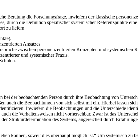
e Beratung die Forschungsfrage, inwiefern der klassische personenzen
es, durch die Definition spezifischer systemischer Referenzpunkte eine
rt zu liefern.
nkte).
nzentrierten Ansatzes.
rsprüche zwischen personenzentrierten Konzepten und systemischen R
entrierter und systemischer Praxis.
Schulen.
en bei der beobachtenden Person durch ihre Beobachtung von Untersch
ßen auch die Beobachtungen von sich selbst mit ein. Hierbei lassen s
tifizieren. Inwiefern die Beobachtungen und die Unterschiede identisch
ch die Verhaltensweisen nicht vorhersehbar. Zwar ist das Unterscheide
 der Strukturdetermination des Systems, angereichert durch Erfahrunge
hen können, soweit dies überhaupt möglich ist.“ Um systemisch zu bera