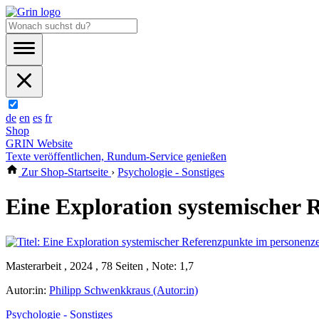
de
en
es
fr
Shop
GRIN Website
Texte veröffentlichen, Rundum-Service genießen
Zur Shop-Startseite
›
Psychologie - Sonstiges
Eine Exploration systemischer 
Masterarbeit , 2024 , 78 Seiten , Note: 1,7
Autor:in:
Philipp Schwenkkraus (Autor:in)
Psychologie - Sonstiges