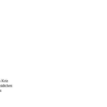
n Kriz
midtchen
z