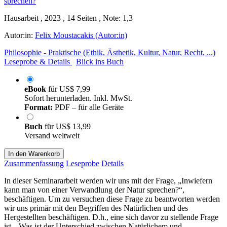
Hausarbeit , 2023 , 14 Seiten , Note: 1,3
Autor:in:
Felix Moustacakis (Autor:in)
Philosophie - Praktische (Ethik, Ästhetik, Kultur, Natur, Recht, ...)
Leseprobe & Details
Blick ins Buch
eBook
für
US$ 7,99
Sofort herunterladen. Inkl. MwSt.
Format:
PDF – für alle Geräte
Buch
für
US$ 13,99
Versand weltweit
In den Warenkorb
Zusammenfassung
Leseprobe
Details
In dieser Seminararbeit werden wir uns mit der Frage, „Inwiefern
kann man von einer Verwandlung der Natur sprechen?“,
beschäftigen. Um zu versuchen diese Frage zu beantworten werden
wir uns primär mit den Begriffen des Natürlichen und des
Hergestellten beschäftigen. D.h., eine sich davor zu stellende Frage
ist, „Was ist der Unterschied zwischen Natürlichem und