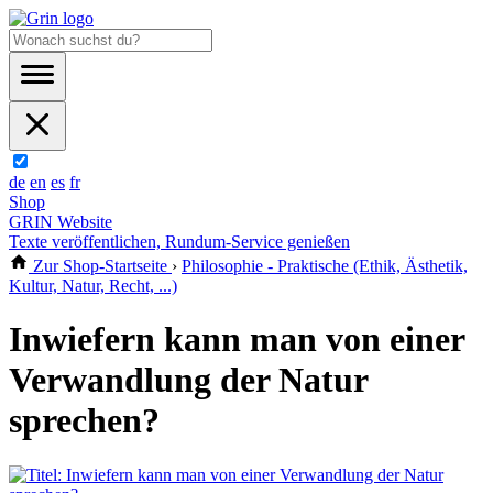
de
en
es
fr
Shop
GRIN Website
Texte veröffentlichen, Rundum-Service genießen
Zur Shop-Startseite
›
Philosophie - Praktische (Ethik, Ästhetik,
Kultur, Natur, Recht, ...)
Inwiefern kann man von einer
Verwandlung der Natur
sprechen?