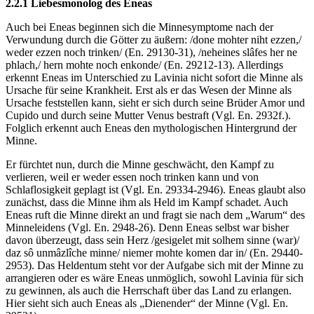
2.2.1 Liebesmonolog des Eneas
Auch bei Eneas beginnen sich die Minnesymptome nach der
Verwundung durch die Götter zu äußern: /done mohter niht ezzen,/
weder ezzen noch trinken/ (En. 29130-31), /neheines slâfes her ne
phlach,/ hern mohte noch enkonde/ (En. 29212-13). Allerdings
erkennt Eneas im Unterschied zu Lavinia nicht sofort die Minne als
Ursache für seine Krankheit. Erst als er das Wesen der Minne als
Ursache feststellen kann, sieht er sich durch seine Brüder Amor und
Cupido und durch seine Mutter Venus bestraft (Vgl. En. 2932f.).
Folglich erkennt auch Eneas den mythologischen Hintergrund der
Minne.
Er fürchtet nun, durch die Minne geschwächt, den Kampf zu
verlieren, weil er weder essen noch trinken kann und von
Schlaflosigkeit geplagt ist (Vgl. En. 29334-2946). Eneas glaubt also
zunächst, dass die Minne ihm als Held im Kampf schadet. Auch
Eneas ruft die Minne direkt an und fragt sie nach dem „Warum“ des
Minneleidens (Vgl. En. 2948-26). Denn Eneas selbst war bisher
davon überzeugt, dass sein Herz /gesigelet mit solhem sinne (war)/
daz sô unmâzlîche minne/ niemer mohte komen dar in/ (En. 29440-
2953). Das Heldentum steht vor der Aufgabe sich mit der Minne zu
arrangieren oder es wäre Eneas unmöglich, sowohl Lavinia für sich
zu gewinnen, als auch die Herrschaft über das Land zu erlangen.
Hier sieht sich auch Eneas als „Dienender“ der Minne (Vgl. En.