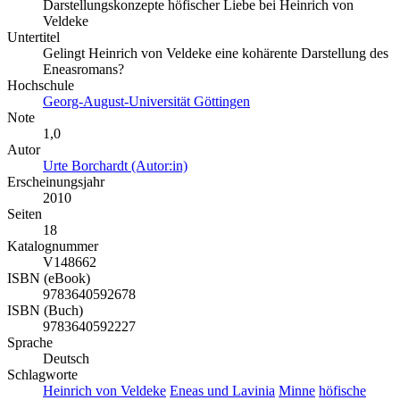
Darstellungskonzepte höfischer Liebe bei Heinrich von
Veldeke
Untertitel
Gelingt Heinrich von Veldeke eine kohärente Darstellung des
Eneasromans?
Hochschule
Georg-August-Universität Göttingen
Note
1,0
Autor
Urte Borchardt (Autor:in)
Erscheinungsjahr
2010
Seiten
18
Katalognummer
V148662
ISBN (eBook)
9783640592678
ISBN (Buch)
9783640592227
Sprache
Deutsch
Schlagworte
Heinrich von Veldeke
Eneas und Lavinia
Minne
höfische