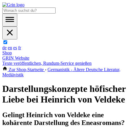
de
en
es
fr
Shop
GRIN Website
Texte veröffentlichen, Rundum-Service genießen
Zur Shop-Startseite
›
Germanistik - Ältere Deutsche Literatur,
Mediävistik
Darstellungskonzepte höfischer
Liebe bei Heinrich von Veldeke
Gelingt Heinrich von Veldeke eine
kohärente Darstellung des Eneasromans?