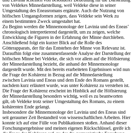
von Veldekes Minnedarstellung, weil Veldeke diese in seiner
Umgestaltung des Eneasromans ergänzte. Auch die Nutzung von
höfischen Umgangsformen zeigen, dass Veldeke sein Werk zu
einem bestimmten Zweck umgestaltet hat.
Zu Beginn werden die Minnemonologe der Lavinia und des Eneas’
chronologisch interpretierend dargestellt, um zu zeigen, welche
Entwicklung die Figuren in der Erfahrung der Minne durchleben.
Anschließend folgt ein kurzer Blick auf die Rolle des
Götterapparats, der für das Entstehen der Minne von Relevanz ist.
Daraufhin folgt eine zusammenfassende Analyse der Darstellung der
höfischen Minne bei Veldeke, die sich vor allem auf die Höfisierung
der Minnedarstellung bezieht, die anhand der Minnemonologe
dargestellt wurde. Mit den bereits erarbeiteten Ergebnissen wird nun
die Frage der Kohärenz in Bezug auf die Minnedarstellung
zwischen Lavinia und Eneas und dem Ende des Romans gestellt,
nachdem kurz erläutert wurde, was unter Kohärenz zu verstehen ist.
Die Frage der Kohärenz erscheint im Hinblick auf die Höfisierung
der Minnedarstellung besonders wichtig, weil es zu beantworten
gilt, ob Veldeke trotz seiner Umgestaltung des Romans, zu einem
kohärenten Ende gelangt.
Insbesondere die Minnemonologe der Lavinia und des Eneas sind
seit geraumer Zeit Bestandteil von wissenschaftlichen Arbeiten. Hier
konnte ich auf eine Fülle von Publikationen stoßen. Anhand dieser
Forschungsergebnisse und meinen eigenen Rückschlüssel, greife ich