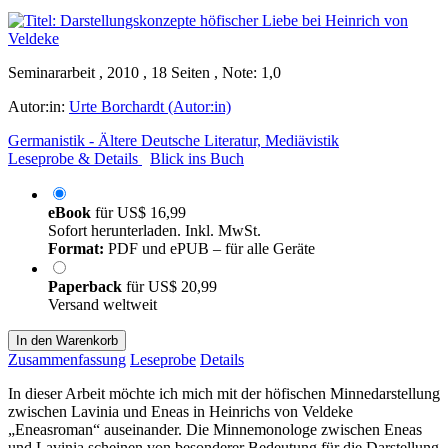
Seminararbeit , 2010 , 18 Seiten , Note: 1,0
Autor:in:
Urte Borchardt (Autor:in)
Germanistik - Ältere Deutsche Literatur, Mediävistik
Leseprobe & Details
Blick ins Buch
eBook
für
US$ 16,99
Sofort herunterladen. Inkl. MwSt.
Format:
PDF und ePUB – für alle Geräte
Paperback
für
US$ 20,99
Versand weltweit
In den Warenkorb
Zusammenfassung
Leseprobe
Details
In dieser Arbeit möchte ich mich mit der höfischen Minnedarstellung
zwischen Lavinia und Eneas in Heinrichs von Veldeke
„Eneasroman“ auseinander. Die Minnemonologe zwischen Eneas
und Lavinia scheinen von besonderer Bedeutung für die Darstellung