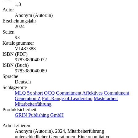
1,3
Autor
Anonym (Autor:in)
Erscheinungsjahr
2024
Seiten
93
Katalognummer
V1487388
ISBN (PDF)
9783389040072
ISBN (Buch)
9783389040089
Sprache
Deutsch
Schlagworte
MLQ 5x short
OCQ
Commitment
Affektives Commitment
Generation Z
Full-Range-of-Leadership
Masterarbeit
Mitarbeiterführung
Produktsicherheit
GRIN Publishing GmbH
Arbeit zitieren
Anonym (Autor:in)
, 2024, Mitarbeiterführung
unterschiedlicher Generationen. Eine quantitative