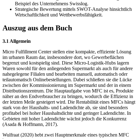
Beispiel des Unternehmens Swisslog.
Strategische Bewertung mittels SWOT-Analyse hinsichtlich
Wirtschaftlichkeit und Wettbewerbsfähigkeit.
Auszug aus dem Buch
3.1 Allgemein
Micro Fulfillment Center stellen eine kompakte, effiziente Lösung
im urbanen Raum dar, insbesondere dort, wo Gewerbeflächen
begrenzt und kostspielig sind. Diese Micro-Logistik-Hubs lagern
Waren sowohl für den anliegenden Supermarkt als auch für andere
nahegelegene Filialen und bearbeiten manuell, automatisch oder
teilautomatisch Onlinebestellungen. Dabei schließen sie die Lücke
zwischen der Kommissionierung im Supermarkt und der in einem
Distributionszentrum. Die Hauptaufgabe von MFC ist es, Produkte
näher an den Endverbraucher zu bringen, wodurch die Effizienz in
der letzten Meile gesteigert wird. Die Rentabilität eines MFCs hängt
stark von der Haushalts- und Ladendichte ab, sie sind besonders
profitabel bei hoher Haushaltsdichte und geringer Ladendichte. In
Gebieten mit hoher Ladendichte wächst jedoch die Konkurrenz
(Asada & Hoffmann, 2017).
Wulfraat (2020) hebt zwei Hauptmerkmale eines typischen MFC