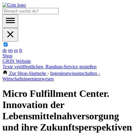
de
en
es
fr
Shop
GRIN Website
Texte veröffentlichen, Rundum-Service genießen
Zur Shop-Startseite
›
Ingenieurwissenschaften -
Wirtschaftsingenieurwesen
Micro Fulfillment Center.
Innovation der
Lebensmittelnahversorgung
und ihre Zukunftsperspektiven