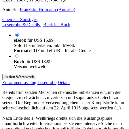
Autor:in:
Franziska Hofmann (Autor:in)
Chemie - Sonstiges
Leseprobe & Details
Blick ins Buch
eBook
für
US$ 16,99
Sofort herunterladen. Inkl. MwSt.
Format:
PDF und ePUB – für alle Geräte
Buch
für
US$ 18,99
Versand weltweit
In den Warenkorb
Zusammenfassung
Leseprobe
Details
Bereits früh setzten Menschen chemische Substanzen ein, um den
Gegner zu schwächen, zu verletzen und sogar außer Gefecht zu
setzen. Der Beginn der Verwendung chemischer Kampfstoffe kann
sehr wahrscheinlich auf den 22. April 1915 angesetzt werden (...)
Nach Ende des 1. Weltkriegs drehte sich die Rüstungsspirale
unaufhörlich weiter. International setzte eine intensive Suche nach
dem optimalen chemischen Kampfstoff ein. Dabei war nicht nur die