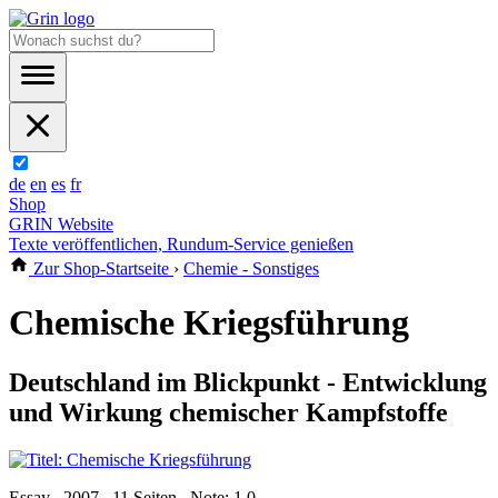
de
en
es
fr
Shop
GRIN Website
Texte veröffentlichen, Rundum-Service genießen
Zur Shop-Startseite
›
Chemie - Sonstiges
Chemische Kriegsführung
Deutschland im Blickpunkt - Entwicklung
und Wirkung chemischer Kampfstoffe
Essay , 2007 , 11 Seiten , Note: 1,0