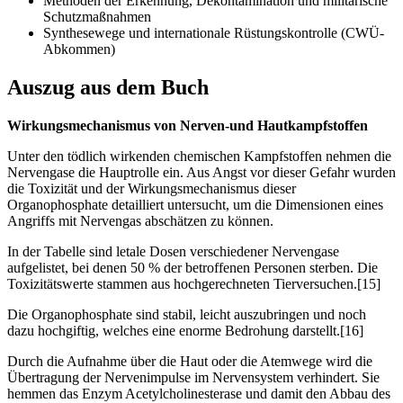
Methoden der Erkennung, Dekontamination und militärische
Schutzmaßnahmen
Synthesewege und internationale Rüstungskontrolle (CWÜ-
Abkommen)
Auszug aus dem Buch
Wirkungsmechanismus von Nerven-und Hautkampfstoffen
Unter den tödlich wirkenden chemischen Kampfstoffen nehmen die
Nervengase die Hauptrolle ein. Aus Angst vor dieser Gefahr wurden
die Toxizität und der Wirkungsmechanismus dieser
Organophosphate detailliert untersucht, um die Dimensionen eines
Angriffs mit Nervengas abschätzen zu können.
In der Tabelle sind letale Dosen verschiedener Nervengase
aufgelistet, bei denen 50 % der betroffenen Personen sterben. Die
Toxizitätswerte stammen aus hochgerechneten Tierversuchen.[15]
Die Organophosphate sind stabil, leicht auszubringen und noch
dazu hochgiftig, welches eine enorme Bedrohung darstellt.[16]
Durch die Aufnahme über die Haut oder die Atemwege wird die
Übertragung der Nervenimpulse im Nervensystem verhindert. Sie
hemmen das Enzym Acetylcholinesterase und damit den Abbau des