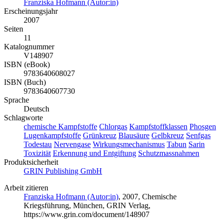
Franziska Hofmann (Autor:in)
Erscheinungsjahr
2007
Seiten
11
Katalognummer
V148907
ISBN (eBook)
9783640608027
ISBN (Buch)
9783640607730
Sprache
Deutsch
Schlagworte
chemische Kampfstoffe
Chlorgas
Kampfstoffklassen
Phosgen
Lugenkampfstoffe
Grünkreuz
Blausäure
Gelbkreuz
Senfgas
Todestau
Nervengase
Wirkungsmechanismus
Tabun
Sarin
Toxizität
Erkennung und Entgiftung
Schutzmassnahmen
Produktsicherheit
GRIN Publishing GmbH
Arbeit zitieren
Franziska Hofmann (Autor:in)
, 2007, Chemische
Kriegsführung, München, GRIN Verlag,
https://www.grin.com/document/148907