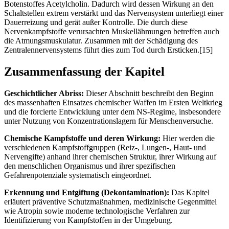
Botenstoffes Acetylcholin. Dadurch wird dessen Wirkung an den
Schaltstellen extrem verstärkt und das Nervensystem unterliegt einer
Dauerreizung und gerät außer Kontrolle. Die durch diese
Nervenkampfstoffe verursachten Muskellähmungen betreffen auch
die Atmungsmuskulatur. Zusammen mit der Schädigung des
Zentralennervensystems führt dies zum Tod durch Ersticken.[15]
Zusammenfassung der Kapitel
Geschichtlicher Abriss:
Dieser Abschnitt beschreibt den Beginn
des massenhaften Einsatzes chemischer Waffen im Ersten Weltkrieg
und die forcierte Entwicklung unter dem NS-Regime, insbesondere
unter Nutzung von Konzentrationslagern für Menschenversuche.
Chemische Kampfstoffe und deren Wirkung:
Hier werden die
verschiedenen Kampfstoffgruppen (Reiz-, Lungen-, Haut- und
Nervengifte) anhand ihrer chemischen Struktur, ihrer Wirkung auf
den menschlichen Organismus und ihrer spezifischen
Gefahrenpotenziale systematisch eingeordnet.
Erkennung und Entgiftung (Dekontamination):
Das Kapitel
erläutert präventive Schutzmaßnahmen, medizinische Gegenmittel
wie Atropin sowie moderne technologische Verfahren zur
Identifizierung von Kampfstoffen in der Umgebung.