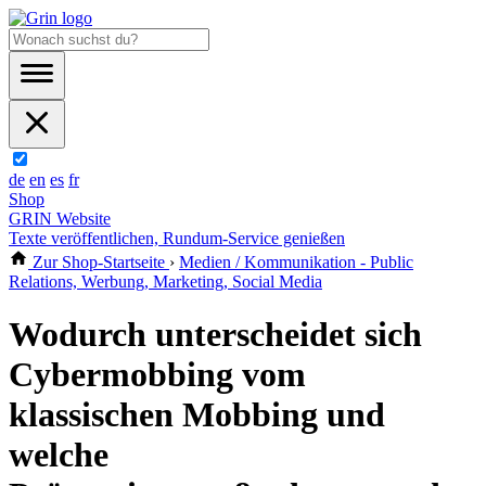
de
en
es
fr
Shop
GRIN Website
Texte veröffentlichen, Rundum-Service genießen
Zur Shop-Startseite
›
Medien / Kommunikation - Public
Relations, Werbung, Marketing, Social Media
Wodurch unterscheidet sich
Cybermobbing vom
klassischen Mobbing und
welche