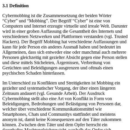
3.1 Definition
Cybermobbing ist die Zusammensetzung der beiden Wörter
“Cyber” und “Mobbing”. Der Begriff “Cyber” ist eine von
Computern und Internet erzeugte virtuelle und irreale Welt. Darunter
wird in einer groben Auffassung die Gesamtheit des Internets und
verschiedenen Netzwerken und Plattformen verstanden (vgl. Trusted
Hackers). Der Begriff Mobbing hat verschiedene Auffassungen und
kann für jede Person ein anderes Ausmaß haben und bedeutet im
Allgemeinen, dass sich entweder eine oder manchmal auch mehrere
Personen gleichzeitig mit gezielter Absicht gegen eine Person stellen
und diese mittels Sticheleien, Ärgernissen, Verbreitung von
Gerüchten und Beleidigungen ausgrenzen und oftmals einen
psychischen Schaden hinterlassen.
Im Unterschied zu Konflikten und Streitigkeiten ist Mobbing ein
gezielter und systematischer Vorgang, der über einen längeren
Zeitraum andauert (vgl. Gesunde Arbeit). Der Ausdruck
Cybermobbing stellt also eine Art von Konflikt in Form von
Beleidigungen, Bedrohungen und Belästigung von Personen dar,
welcher über verschiedene Kommunikationsmittel wie
Smartphones, Chats und Communitys stattfindet und meistens
anonym ist, damit keine Konsequenzen auf den Täter zukommen
können. Zwischen dem Täter und dem Opfer herrscht ein
dauerhaftes Machtungleichgewicht, weshalb das Opfer sich