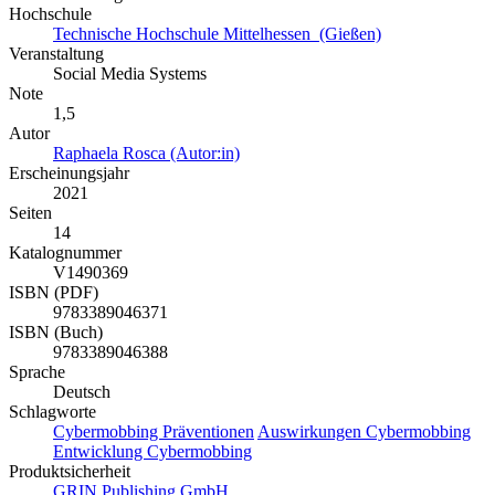
Hochschule
Technische Hochschule Mittelhessen (Gießen)
Veranstaltung
Social Media Systems
Note
1,5
Autor
Raphaela Rosca (Autor:in)
Erscheinungsjahr
2021
Seiten
14
Katalognummer
V1490369
ISBN (PDF)
9783389046371
ISBN (Buch)
9783389046388
Sprache
Deutsch
Schlagworte
Cybermobbing
Präventionen
Auswirkungen Cybermobbing
Entwicklung Cybermobbing
Produktsicherheit
GRIN Publishing GmbH