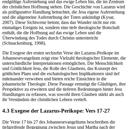
endgültige Auferstehung und das ewige Leben hin, die im Zentrum
der christlichen Hoffnung stehen. Die Geschichte von Lazarus wird
als präfigurative Handlung betrachtet, die Jesu eigene Auferstehung
und die allgemeine Auferstehung der Toten ankündigt (Kysar,
2007). Diese Sichtweise betont, dass das Wunder nicht nur ein
einmaliges Ereignis ist, sondern eine tiefe theologische Botschaft
enthält, die die Hoffnung auf das ewige Leben und die
Überwindung des Todes durch Christus unterstreicht
(Schnackenburg, 1998).
Die Exegese der ersten sechzehn Verse der Lazarus-Perikope im
Johannesevangelium zeigt eine Vielzahl theologischer Elemente, die
unterschiedliche Interpretationen ermöglichen. Die Menschlichkeit
und Göttlichkeit Jesu, die Rolle des Glaubens, das Konzept des
göttlichen Plans und die eschatologischen Implikationen sind tief
miteinander verwoben und bieten reiche Einsichten in die
johanneische Theologie. Diese Passage ermutigt die Gläubigen, ihre
Perspektive zu erweitern und die tieferen Bedeutungen hinter Jesu
Handlungen zu erfassen, was sowohl ihren Glauben stärkt als auch
ihr Verständnis der christlichen Lehren vertieft.
4.3 Exegese der Lazarus-Perikope: Vers 17-27
Die Verse 17 bis 27 des Johannesevangeliums beschreiben die
tiefgreifende Begegnung zwischen Jesus und Martha nach der