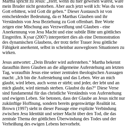
Martha spricht zu Jesus: „Herr, wenn du hier gewesen wärest, wäre
mein Bruder nicht gestorben. Aber auch jetzt weiß ich: Was du von
Gott erbittest, wird Gott dir geben.“ Dieser Austausch ist von
entscheidender Bedeutung, da er Marthas Glauben und ihr
Verständnis von Jesu Beziehung zu Gott offenbart. Ihre Worte
zeigen eine Mischung aus Verzweiflung und Glauben - eine
Anerkennung von Jesu Macht und eine subtile Bitte um göttliches
Eingreifen. Kysar (2007) interpretiert dies als eine Demonstration
des dynamischen Glaubens, der trotz tiefer Trauer Jesu göttliche
Fähigkeit anerkennt, selbst in scheinbar ausweglosen Situationen zu
wirken.
Jesus antwortet: „Dein Bruder wird auferstehen.“ Martha bekennt
daraufhin ihren Glauben an die allgemeine Auferstehung am letzten
Tag, woraufhin Jesus eine seiner zentralen theologischen Aussagen
macht: „Ich bin die Auferstehung und das Leben. Wer an mich
glaubt, wird leben, auch wenn er stirbt; und jeder, der lebt und an
mich glaubt, wird niemals sterben. Glaubst du das?“ Diese Verse
sind fundamental für das christliche Verständnis von Auferstehung
und ewigem Leben. Sie betonen, dass der Glaube an Jesus nicht nur
zukünftige Hoffnung, sondern bereits gegenwärtige Realität ist.
Brown (1997) sieht in dieser Passage eine explizite Verbindung
zwischen Jesu Identität und seiner Macht über den Tod, die das
zentrale Thema der göttlichen Überwindung des Todes und der
Verheißung des ewigen Lebens hervorhebt.