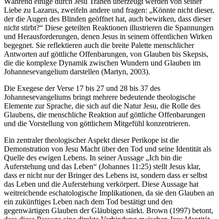
Während einige durch Jesu Tränen überzeugt werden von seiner
Liebe zu Lazarus, zweifeln andere und fragen: „Könnte nicht dieser,
der die Augen des Blinden geöffnet hat, auch bewirken, dass dieser
nicht stirbt?“ Diese geteilten Reaktionen illustrieren die Spannungen
und Herausforderungen, denen Jesus in seinem öffentlichen Wirken
begegnet. Sie reflektieren auch die breite Palette menschlicher
Antworten auf göttliche Offenbarungen, von Glauben bis Skepsis,
die die komplexe Dynamik zwischen Wundern und Glauben im
Johannesevangelium darstellen (Martyn, 2003).
Die Exegese der Verse 17 bis 27 und 28 bis 37 des
Johannesevangeliums bringt mehrere bedeutende theologische
Elemente zur Sprache, die sich auf die Natur Jesu, die Rolle des
Glaubens, die menschliche Reaktion auf göttliche Offenbarungen
und die Vorstellung von göttlichem Mitgefühl konzentrieren.
Ein zentraler theologischer Aspekt dieser Perikope ist die
Demonstration von Jesu Macht über den Tod und seine Identität als
Quelle des ewigen Lebens. In seiner Aussage „Ich bin die
Auferstehung und das Leben“ (Johannes 11:25) stellt Jesus klar,
dass er nicht nur der Bringer des Lebens ist, sondern dass er selbst
das Leben und die Auferstehung verkörpert. Diese Aussage hat
weitreichende eschatologische Implikationen, da sie den Glauben an
ein zukünftiges Leben nach dem Tod bestätigt und den
gegenwärtigen Glauben der Gläubigen stärkt. Brown (1997) betont,