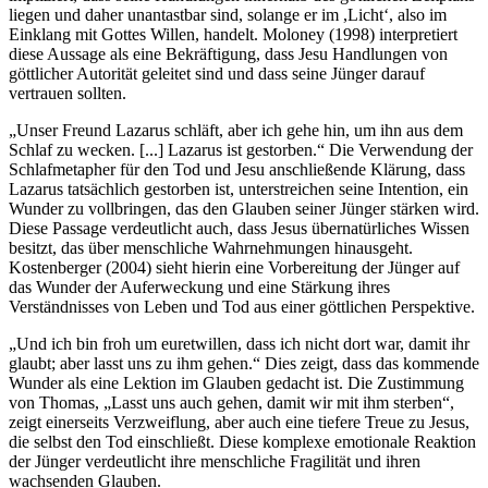
liegen und daher unantastbar sind, solange er im ,Licht‘, also im
Einklang mit Gottes Willen, handelt. Moloney (1998) interpretiert
diese Aussage als eine Bekräftigung, dass Jesu Handlungen von
göttlicher Autorität geleitet sind und dass seine Jünger darauf
vertrauen sollten.
„Unser Freund Lazarus schläft, aber ich gehe hin, um ihn aus dem
Schlaf zu wecken. [...] Lazarus ist gestorben.“ Die Verwendung der
Schlafmetapher für den Tod und Jesu anschließende Klärung, dass
Lazarus tatsächlich gestorben ist, unterstreichen seine Intention, ein
Wunder zu vollbringen, das den Glauben seiner Jünger stärken wird.
Diese Passage verdeutlicht auch, dass Jesus übernatürliches Wissen
besitzt, das über menschliche Wahrnehmungen hinausgeht.
Kostenberger (2004) sieht hierin eine Vorbereitung der Jünger auf
das Wunder der Auferweckung und eine Stärkung ihres
Verständnisses von Leben und Tod aus einer göttlichen Perspektive.
„Und ich bin froh um euretwillen, dass ich nicht dort war, damit ihr
glaubt; aber lasst uns zu ihm gehen.“ Dies zeigt, dass das kommende
Wunder als eine Lektion im Glauben gedacht ist. Die Zustimmung
von Thomas, „Lasst uns auch gehen, damit wir mit ihm sterben“,
zeigt einerseits Verzweiflung, aber auch eine tiefere Treue zu Jesus,
die selbst den Tod einschließt. Diese komplexe emotionale Reaktion
der Jünger verdeutlicht ihre menschliche Fragilität und ihren
wachsenden Glauben.