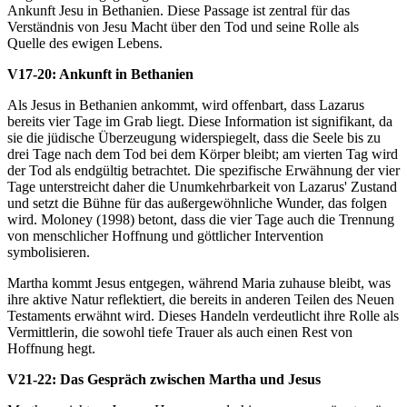
Ankunft Jesu in Bethanien. Diese Passage ist zentral für das
Verständnis von Jesu Macht über den Tod und seine Rolle als
Quelle des ewigen Lebens.
V17-20: Ankunft in Bethanien
Als Jesus in Bethanien ankommt, wird offenbart, dass Lazarus
bereits vier Tage im Grab liegt. Diese Information ist signifikant, da
sie die jüdische Überzeugung widerspiegelt, dass die Seele bis zu
drei Tage nach dem Tod bei dem Körper bleibt; am vierten Tag wird
der Tod als endgültig betrachtet. Die spezifische Erwähnung der vier
Tage unterstreicht daher die Unumkehrbarkeit von Lazarus' Zustand
und setzt die Bühne für das außergewöhnliche Wunder, das folgen
wird. Moloney (1998) betont, dass die vier Tage auch die Trennung
von menschlicher Hoffnung und göttlicher Intervention
symbolisieren.
Martha kommt Jesus entgegen, während Maria zuhause bleibt, was
ihre aktive Natur reflektiert, die bereits in anderen Teilen des Neuen
Testaments erwähnt wird. Dieses Handeln verdeutlicht ihre Rolle als
Vermittlerin, die sowohl tiefe Trauer als auch einen Rest von
Hoffnung hegt.
V21-22: Das Gespräch zwischen Martha und Jesus