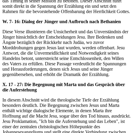
das Timing in seiner Mission zu betonen. Dieser Abschnitt führt
somit direkt in die Spannung der Erzählung ein und setzt den
Rahmen für die bevorstehende Offenbarung der Herrlichkeit Gottes.
W. 7- 16: Dialog der Jünger und Aufbruch nach Bethanien
Diese Verse illustrieren die Unsicherheit und das Unverständnis der
Jünger hinsichtlich der Entscheidungen Jesu. Ihre Bedenken und
Ängste bezüglich der Rückkehr nach Judäa, wo zuvor
Morddrohungen gegen Jesus laut wurden, werden offenbart. Jesu
Antwort, die die Unvermeidlichkeit und Notwendigkeit seines
Handelns betont, unterstreicht seine Entschlossenheit, den Willen
des Vaters zu erfüllen. Diese Passage verdeutlicht die Spannungen
und Herausforderungen, denen sich Jesus und seine Jünger
gegenübersehen, und erhöht die Dramatik der Erzählung.
X. 17 - 27: Die Begegnung mit Marta und das Gespräch über
die Auferstehung
In diesem Abschnitt wird die theologische Tiefe der Erzählung
besonders deutlich. Die Begegnung zwischen Jesus und Marta
enthält wichtige dialogische Elemente, in denen Marta ihre
Hoffnung auf die Macht Jesu, sogar über den Tod hinaus, ausdrückt.
Jesu Proklamation, "Ich bin die Auferstehung und das Leben", ist
einer der zentralen christologischen Höhepunkte des
Johannesevangeliums und stellt eine direkte Verbindung zwischen