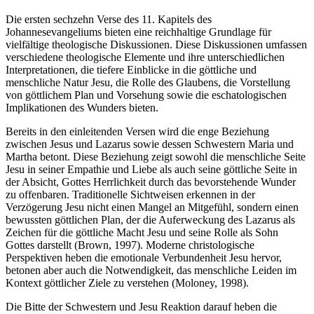
Die ersten sechzehn Verse des 11. Kapitels des
Johannesevangeliums bieten eine reichhaltige Grundlage für
vielfältige theologische Diskussionen. Diese Diskussionen umfassen
verschiedene theologische Elemente und ihre unterschiedlichen
Interpretationen, die tiefere Einblicke in die göttliche und
menschliche Natur Jesu, die Rolle des Glaubens, die Vorstellung
von göttlichem Plan und Vorsehung sowie die eschatologischen
Implikationen des Wunders bieten.
Bereits in den einleitenden Versen wird die enge Beziehung
zwischen Jesus und Lazarus sowie dessen Schwestern Maria und
Martha betont. Diese Beziehung zeigt sowohl die menschliche Seite
Jesu in seiner Empathie und Liebe als auch seine göttliche Seite in
der Absicht, Gottes Herrlichkeit durch das bevorstehende Wunder
zu offenbaren. Traditionelle Sichtweisen erkennen in der
Verzögerung Jesu nicht einen Mangel an Mitgefühl, sondern einen
bewussten göttlichen Plan, der die Auferweckung des Lazarus als
Zeichen für die göttliche Macht Jesu und seine Rolle als Sohn
Gottes darstellt (Brown, 1997). Moderne christologische
Perspektiven heben die emotionale Verbundenheit Jesu hervor,
betonen aber auch die Notwendigkeit, das menschliche Leiden im
Kontext göttlicher Ziele zu verstehen (Moloney, 1998).
Die Bitte der Schwestern und Jesu Reaktion darauf heben die