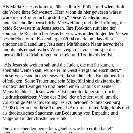
Als Maria zu Jesus kommt, fällt sie ihm zu Füßen und wiederholt
die Worte ihrer Schwester: „Herr, wenn du hier gewesen wärest,
wäre mein Bruder nicht gestorben.“ Diese Wiederholung
unterstreicht die menschliche Verzweiflung und die Hoffnung, die
beide Schwestern in Jesus setzen. Ihre Reaktion ruft eine tief
emotionale Reaktion bei Jesus hervor, was in den folgenden Versen
beschrieben wird. Kostenberger (2004) merkt an, dass diese
emotionale Darstellung Jesu seine Mitfühlende Natur hervorhebt
und ihn als empathisches Wesen zeigt, das vollständig in die
menschlichen Erfahrungen von Leid und Tod involviert ist.
„Als Jesus sie weinen sah und die Juden, die mit ihr kamen,
ebenfalls weinen sah, wurde er im Geist erregt und erschüttert.“
Diese Verse sind bemerkenswert, da sie die tiefen Emotionen Jesu
offenlegen. Seine Trauer und sein Mitgefühl sind einzigartig im
Kontext der Evangelien und bieten einen Einblick in seine
Menschlichkeit. „Jesus weinte“ ist einer der kürzesten, doch
ausdrucksstärksten Verse der Bibel, der oft zitiert wird, um die
vollständige Menschwerdung Jesu zu betonen. Schnackenburg
(1998) interpretiert diese Tränen als Ausdruck tiefen Mitgefühls und
als theologisches Statement zur Bedeutung von Empathie und
Mitgefühl in der christlichen Ethik.
Die Umstehenden bemerken: „Siehe, wie lieb er ihn hatte!“