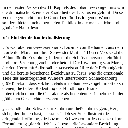
In den ersten Versen des 11. Kapitels des Johannesevangeliums wird
die dramatische Szene der Krankheit des Lazarus eingeführt. Diese
Verse legen nicht nur die Grundlage für das folgende Wunder,
sondern bieten auch einen tiefen Einblick in die menschliche und
göttliche Natur Jesu.
V1: Einleitende Kontextualisierung
„Es war aber ein Gewisser krank, Lazarus von Bethanien, aus dem
Dorfe der Maria und ihrer Schwester Martha.“ Dieser Vers setzt die
Bühne für die Erzählung, indem er die Schlüsselpersonen einführt
und ihre Beziehung zueinander betont. Die Erwähnung von Maria,
die den Herrn mit Salbe salbte, verweist auf ihre tiefe Frömmigkeit
und die bereits bestehende Beziehung zu Jesus, was die emotionale
Tiefe des nachfolgenden Wunders unterstreicht. Schnackenburg
(1998) betont, dass solche Details im Johannesevangelium oft dazu
dienen, die tiefere Bedeutung der Handlungen Jesu zu
unterstreichen und die Charaktere als bedeutende Teilnehmer in der
göttlichen Geschichte hervorzuheben.
„Da sandten die Schwestern zu ihm und ließen ihm sagen: ,Herr,
siehe, der du lieb hast, ist krank.‘“ Dieser Vers illustriert die
dringende Hoffnung, die Lazarus’ Schwestern in Jesus setzen. Ihre
Formulierung „der du lieb hast“ betont die besondere Beziehung