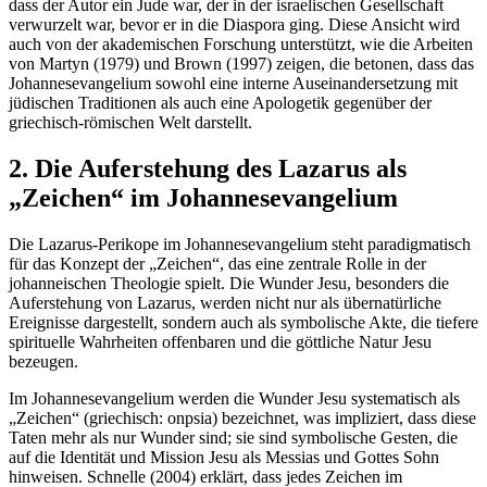
dass der Autor ein Jude war, der in der israelischen Gesellschaft
verwurzelt war, bevor er in die Diaspora ging. Diese Ansicht wird
auch von der akademischen Forschung unterstützt, wie die Arbeiten
von Martyn (1979) und Brown (1997) zeigen, die betonen, dass das
Johannesevangelium sowohl eine interne Auseinandersetzung mit
jüdischen Traditionen als auch eine Apologetik gegenüber der
griechisch-römischen Welt darstellt.
2. Die Auferstehung des Lazarus als
„Zeichen“ im Johannesevangelium
Die Lazarus-Perikope im Johannesevangelium steht paradigmatisch
für das Konzept der „Zeichen“, das eine zentrale Rolle in der
johanneischen Theologie spielt. Die Wunder Jesu, besonders die
Auferstehung von Lazarus, werden nicht nur als übernatürliche
Ereignisse dargestellt, sondern auch als symbolische Akte, die tiefere
spirituelle Wahrheiten offenbaren und die göttliche Natur Jesu
bezeugen.
Im Johannesevangelium werden die Wunder Jesu systematisch als
„Zeichen“ (griechisch: onpsia) bezeichnet, was impliziert, dass diese
Taten mehr als nur Wunder sind; sie sind symbolische Gesten, die
auf die Identität und Mission Jesu als Messias und Gottes Sohn
hinweisen. Schnelle (2004) erklärt, dass jedes Zeichen im