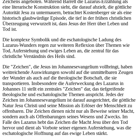
Zeichens angeboten. Während Barrett die Lazarus-Erzählung als
eine literarische Konstruktion sieht, die darauf abzielt, die göttliche
Autorität Jesu zu untermauern, betrachtet Kostenberger sie als eine
historisch glaubwürdige Episode, die tief in der frühen christlichen
Überzeugung verwurzelt ist, dass Jesus der Herr über Leben und
Tod ist.
Die komplexe Symbolik und die eschatologische Ladung des
Lazarus-Wunders regen zur weiteren Reflexion über Themen wie
Tod, Auferstehung und ewiges Leben an, die zentral für das
christliche Verständnis des Heils sind.
Die "Zeichen", die Jesus im Johannesevangelium vollbringt, haben
weitreichende Auswirkungen sowohl auf die unmittelbaren Zeugen
der Wunder als auch auf die theologische Botschaft, die sie
transportieren. Insbesondere die Auferweckung des Lazarus in
Johannes 11 stellt ein zentrales "Zeichen" dar, das tiefgreifende
theologische und eschatologische Themen anspricht. Jedes der
Zeichen im Johannesevangelium ist darauf ausgerichtet, die göttliche
Natur Jesu Christi und seine Mission als Erlöser der Menschheit zu
offenbaren. Die Zeichen dienen nicht nur als Beweise seiner Macht,
sondern auch als Offenbarungen seines Wesens und Zwecks. Im
Falle des Lazarus hebt das Zeichen die Macht Jesu über den Tod
hervor und dient als Vorbote seiner eigenen Auferstehung, was die
eschatologische Hoffnung auf das ewige Leben stärkt.