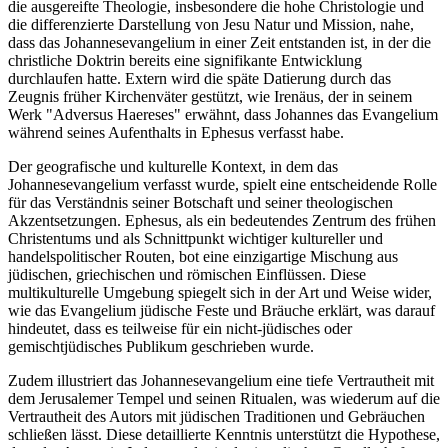
die ausgereifte Theologie, insbesondere die hohe Christologie und
die differenzierte Darstellung von Jesu Natur und Mission, nahe,
dass das Johannesevangelium in einer Zeit entstanden ist, in der die
christliche Doktrin bereits eine signifikante Entwicklung
durchlaufen hatte. Extern wird die späte Datierung durch das
Zeugnis früher Kirchenväter gestützt, wie Irenäus, der in seinem
Werk "Adversus Haereses" erwähnt, dass Johannes das Evangelium
während seines Aufenthalts in Ephesus verfasst habe.
Der geografische und kulturelle Kontext, in dem das
Johannesevangelium verfasst wurde, spielt eine entscheidende Rolle
für das Verständnis seiner Botschaft und seiner theologischen
Akzentsetzungen. Ephesus, als ein bedeutendes Zentrum des frühen
Christentums und als Schnittpunkt wichtiger kultureller und
handelspolitischer Routen, bot eine einzigartige Mischung aus
jüdischen, griechischen und römischen Einflüssen. Diese
multikulturelle Umgebung spiegelt sich in der Art und Weise wider,
wie das Evangelium jüdische Feste und Bräuche erklärt, was darauf
hindeutet, dass es teilweise für ein nicht-jüdisches oder
gemischtjüdisches Publikum geschrieben wurde.
Zudem illustriert das Johannesevangelium eine tiefe Vertrautheit mit
dem Jerusalemer Tempel und seinen Ritualen, was wiederum auf die
Vertrautheit des Autors mit jüdischen Traditionen und Gebräuchen
schließen lässt. Diese detaillierte Kenntnis unterstützt die Hypothese,