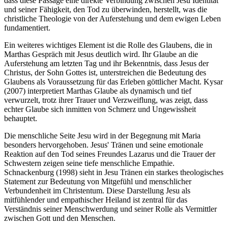
dass diese Passage eine direkte Verbindung zwischen Jesu Identität
und seiner Fähigkeit, den Tod zu überwinden, herstellt, was die
christliche Theologie von der Auferstehung und dem ewigen Leben
fundamentiert.
Ein weiteres wichtiges Element ist die Rolle des Glaubens, die in
Marthas Gespräch mit Jesus deutlich wird. Ihr Glaube an die
Auferstehung am letzten Tag und ihr Bekenntnis, dass Jesus der
Christus, der Sohn Gottes ist, unterstreichen die Bedeutung des
Glaubens als Voraussetzung für das Erleben göttlicher Macht. Kysar
(2007) interpretiert Marthas Glaube als dynamisch und tief
verwurzelt, trotz ihrer Trauer und Verzweiflung, was zeigt, dass
echter Glaube sich inmitten von Schmerz und Ungewissheit
behauptet.
Die menschliche Seite Jesu wird in der Begegnung mit Maria
besonders hervorgehoben. Jesus' Tränen und seine emotionale
Reaktion auf den Tod seines Freundes Lazarus und die Trauer der
Schwestern zeigen seine tiefe menschliche Empathie.
Schnackenburg (1998) sieht in Jesu Tränen ein starkes theologisches
Statement zur Bedeutung von Mitgefühl und menschlicher
Verbundenheit im Christentum. Diese Darstellung Jesu als
mitfühlender und empathischer Heiland ist zentral für das
Verständnis seiner Menschwerdung und seiner Rolle als Vermittler
zwischen Gott und den Menschen.