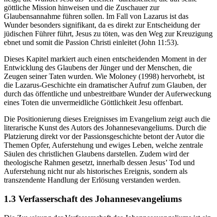
göttliche Mission hinweisen und die Zuschauer zur
Glaubensannahme führen sollen. Im Fall von Lazarus ist das
Wunder besonders signifikant, da es direkt zur Entscheidung der
jüdischen Führer führt, Jesus zu töten, was den Weg zur Kreuzigung
ebnet und somit die Passion Christi einleitet (John 11:53).
Dieses Kapitel markiert auch einen entscheidenden Moment in der
Entwicklung des Glaubens der Jünger und der Menschen, die
Zeugen seiner Taten wurden. Wie Moloney (1998) hervorhebt, ist
die Lazarus-Geschichte ein dramatischer Aufruf zum Glauben, der
durch das öffentliche und unbestreitbare Wunder der Auferweckung
eines Toten die unvermeidliche Göttlichkeit Jesu offenbart.
Die Positionierung dieses Ereignisses im Evangelium zeigt auch die
literarische Kunst des Autors des Johannesevangeliums. Durch die
Platzierung direkt vor der Passionsgeschichte betont der Autor die
Themen Opfer, Auferstehung und ewiges Leben, welche zentrale
Säulen des christlichen Glaubens darstellen. Zudem wird der
theologische Rahmen gesetzt, innerhalb dessen Jesus’ Tod und
Auferstehung nicht nur als historisches Ereignis, sondern als
transzendente Handlung der Erlösung verstanden werden.
1.3 Verfasserschaft des Johannesevangeliums