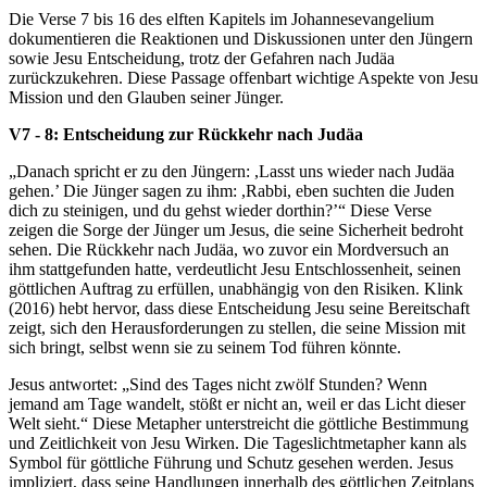
Die Verse 7 bis 16 des elften Kapitels im Johannesevangelium
dokumentieren die Reaktionen und Diskussionen unter den Jüngern
sowie Jesu Entscheidung, trotz der Gefahren nach Judäa
zurückzukehren. Diese Passage offenbart wichtige Aspekte von Jesu
Mission und den Glauben seiner Jünger.
V7 - 8: Entscheidung zur Rückkehr nach Judäa
„Danach spricht er zu den Jüngern: ,Lasst uns wieder nach Judäa
gehen.’ Die Jünger sagen zu ihm: ,Rabbi, eben suchten die Juden
dich zu steinigen, und du gehst wieder dorthin?’“ Diese Verse
zeigen die Sorge der Jünger um Jesus, die seine Sicherheit bedroht
sehen. Die Rückkehr nach Judäa, wo zuvor ein Mordversuch an
ihm stattgefunden hatte, verdeutlicht Jesu Entschlossenheit, seinen
göttlichen Auftrag zu erfüllen, unabhängig von den Risiken. Klink
(2016) hebt hervor, dass diese Entscheidung Jesu seine Bereitschaft
zeigt, sich den Herausforderungen zu stellen, die seine Mission mit
sich bringt, selbst wenn sie zu seinem Tod führen könnte.
Jesus antwortet: „Sind des Tages nicht zwölf Stunden? Wenn
jemand am Tage wandelt, stößt er nicht an, weil er das Licht dieser
Welt sieht.“ Diese Metapher unterstreicht die göttliche Bestimmung
und Zeitlichkeit von Jesu Wirken. Die Tageslichtmetapher kann als
Symbol für göttliche Führung und Schutz gesehen werden. Jesus
impliziert, dass seine Handlungen innerhalb des göttlichen Zeitplans