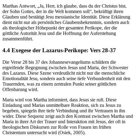
Marthas Antwort, „Ja, Herr, ich glaube, dass du der Christus bist,
der Sohn Gottes, der in die Welt kommen soll“, bekräftigt ihren
Glauben und bestätigt Jesu messianische Identität. Diese Erklärung
dient nicht nur als persönliches Glaubensbekenntnis, sondern auch
als theologischer Höhepunkt der gesamten Perikope, der die
göttliche Autorität Jesu und die Hoffnung der Auferstehung
zusammenführt.
4.4 Exegese der Lazarus-Perikope: Vers 28-37
Die Verse 28 bis 37 des Johannesevangeliums schildern die
ergreifende Begegnung zwischen Jesus und Maria, der Schwester
des Lazarus. Diese Szene verdeutlicht nicht nur die menschliche
Emotionalität Jesu, sondern auch seine tiefe Verbundenheit mit den
Trauernden, was zu einem zentralen Punkt seiner göttlichen
Offenbarung wird.
Maria wird von Martha informiert, dass Jesus sie ruft. Diese
Einladung und Marias unmittelbare Reaktion, sich zu Jesus zu
begeben, spiegeln ihre tiefe Verbindung und ihr Vertrauen in ihn
wider. Diese Sequenz zeigt auch den Kontrast zwischen Martha und
Maria in ihrer Art der Trauer und Interaktion mit Jesus, der oft in
theologischen Diskursen zur Rolle von Frauen im frühen
Christentum untersucht wird (Osiek, 2005).