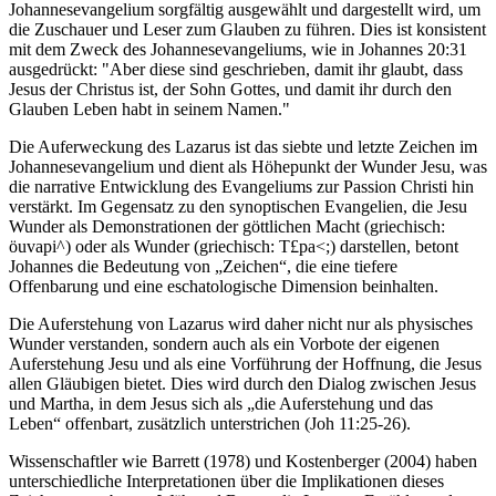
Johannesevangelium sorgfältig ausgewählt und dargestellt wird, um
die Zuschauer und Leser zum Glauben zu führen. Dies ist konsistent
mit dem Zweck des Johannesevangeliums, wie in Johannes 20:31
ausgedrückt: "Aber diese sind geschrieben, damit ihr glaubt, dass
Jesus der Christus ist, der Sohn Gottes, und damit ihr durch den
Glauben Leben habt in seinem Namen."
Die Auferweckung des Lazarus ist das siebte und letzte Zeichen im
Johannesevangelium und dient als Höhepunkt der Wunder Jesu, was
die narrative Entwicklung des Evangeliums zur Passion Christi hin
verstärkt. Im Gegensatz zu den synoptischen Evangelien, die Jesu
Wunder als Demonstrationen der göttlichen Macht (griechisch:
öuvapi^) oder als Wunder (griechisch: T£pa<;) darstellen, betont
Johannes die Bedeutung von „Zeichen“, die eine tiefere
Offenbarung und eine eschatologische Dimension beinhalten.
Die Auferstehung von Lazarus wird daher nicht nur als physisches
Wunder verstanden, sondern auch als ein Vorbote der eigenen
Auferstehung Jesu und als eine Vorführung der Hoffnung, die Jesus
allen Gläubigen bietet. Dies wird durch den Dialog zwischen Jesus
und Martha, in dem Jesus sich als „die Auferstehung und das
Leben“ offenbart, zusätzlich unterstrichen (Joh 11:25-26).
Wissenschaftler wie Barrett (1978) und Kostenberger (2004) haben
unterschiedliche Interpretationen über die Implikationen dieses