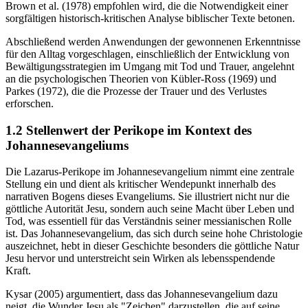
Brown et al. (1978) empfohlen wird, die die Notwendigkeit einer
sorgfältigen historisch-kritischen Analyse biblischer Texte betonen.
Abschließend werden Anwendungen der gewonnenen Erkenntnisse
für den Alltag vorgeschlagen, einschließlich der Entwicklung von
Bewältigungsstrategien im Umgang mit Tod und Trauer, angelehnt
an die psychologischen Theorien von Kübler-Ross (1969) und
Parkes (1972), die die Prozesse der Trauer und des Verlustes
erforschen.
1.2 Stellenwert der Perikope im Kontext des
Johannesevangeliums
Die Lazarus-Perikope im Johannesevangelium nimmt eine zentrale
Stellung ein und dient als kritischer Wendepunkt innerhalb des
narrativen Bogens dieses Evangeliums. Sie illustriert nicht nur die
göttliche Autorität Jesu, sondern auch seine Macht über Leben und
Tod, was essentiell für das Verständnis seiner messianischen Rolle
ist. Das Johannesevangelium, das sich durch seine hohe Christologie
auszeichnet, hebt in dieser Geschichte besonders die göttliche Natur
Jesu hervor und unterstreicht sein Wirken als lebensspendende
Kraft.
Kysar (2005) argumentiert, dass das Johannesevangelium dazu
neigt, die Wunder Jesu als "Zeichen" darzustellen, die auf seine