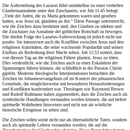
Die Auferstehung des Lazarus führt unmittelbar zu einer vertieften
Glaubensannahme unter den Zuschauern, wie Joh 11:45 belegt:
„Viele der Juden, die zu Maria gekommen waren und gesehen
hatten, was Jesus tat, glaubten an ihn.“ Diese Passage unterstreicht,
wie die Zeichen dazu bestimmt sind, den Glauben zu stärken und
die Zuschauer zur Annahme der göttlichen Botschaft zu bewegen.
Die direkte Folge der Lazarus-Auferweckung ist jedoch nicht nur
positiv. Sie intensiviert auch die Konflikte zwischen Jesus und den
religiösen Autoritäten, die seine wachsende Popularität und seinen
Einfluss als Bedrohung ihrer Macht sehen. Joh 11:53 notiert, dass
von diesem Tag an die religiösen Führer planten, Jesus zu töten.
Dies verdeutlicht, wie die Zeichen auch zu einer Eskalation der
Spannungen führen können, die schließlich in der Passion Christi
gipfeln. Moderne theologische Interpretationen betrachten die
Zeichen im Johannesevangelium oft im Kontext der johanneischen
Gemeinde, die möglicherweise mit besonderen Herausforderungen
und Konflikten konfrontiert war. Theologen wie Raymond Brown
und Rudolf Bultmann haben argumentiert, dass die Zeichen auch als
symbolische Handlungen verstanden werden können, die auf tiefere
spirituelle Wahrheiten hinweisen und nicht nur als wörtliche
historische Ereignisse zu sehen sind.
Die Zeichen sollen somit nicht nur als übernatürliche Taten, sondern
auch als spirituelle Lehren verstanden werden, die auf die