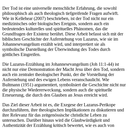
Der Tod ist eine universelle menschliche Erfahrung, die sowohl
philosophisch als auch theologisch tiefgreifende Fragen aufwirft.
Wie in Kellehear (2007) beschrieben, ist der Tod nicht nur ein
medizinisches oder biologisches Ereignis, sondern auch ein
bedeutendes kulturelles und spirituelles Phänomen, das die
Grundfragen der Existenz berührt. Diese Arbeit befasst sich mit der
biblischen Geschichte der Auferstehung von Lazarus, wie sie im
Johannesevangelium erzählt wird, und interpretiert sie als
symbolische Darstellung der Überwindung des Todes durch
göttliches Eingreifen.
Die Lazarus-Erzählung im Johannesevangelium (Joh 11:1-44) ist
nicht nur eine Demonstration der Macht Jesu über den Tod, sondern
auch ein zentraler theologischer Punkt, der die Vorstellung der
Auferstehung und des ewigen Lebens veranschaulicht. Wie
Bultmann (1951) argumentiert, symbolisiert die Geschichte nicht nur
die physische Wiedererweckung, sondern auch die spirituelle
Erneuerung, die durch den Glauben an Jesus erreicht wird.
Das Ziel dieser Arbeit ist es, die Exegese der Lazarus-Perikope
durchzuführen, ihre theologischen Implikationen zu diskutieren und
ihre Relevanz für das zeitgenössische christliche Leben zu
untersuchen. Darüber hinaus wird die Glaubwürdigkeit und
Authentizität der Erzählung kritisch bewertet, wie es auch von