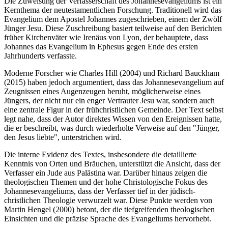
Die Zuweisung der Verfasserschaft des Johannesevangeliums ist ein
Kernthema der neutestamentlichen Forschung. Traditionell wird das
Evangelium dem Apostel Johannes zugeschrieben, einem der Zwölf
Jünger Jesu. Diese Zuschreibung basiert teilweise auf den Berichten
früher Kirchenväter wie Irenäus von Lyon, der behauptete, dass
Johannes das Evangelium in Ephesus gegen Ende des ersten
Jahrhunderts verfasste.
Moderne Forscher wie Charles Hill (2004) und Richard Bauckham
(2015) haben jedoch argumentiert, dass das Johannesevangelium auf
Zeugnissen eines Augenzeugen beruht, möglicherweise eines
Jüngers, der nicht nur ein enger Vertrauter Jesu war, sondern auch
eine zentrale Figur in der frühchristlichen Gemeinde. Der Text selbst
legt nahe, dass der Autor direktes Wissen von den Ereignissen hatte,
die er beschreibt, was durch wiederholte Verweise auf den "Jünger,
den Jesus liebte", unterstrichen wird.
Die interne Evidenz des Textes, insbesondere die detaillierte
Kenntnis von Orten und Bräuchen, unterstützt die Ansicht, dass der
Verfasser ein Jude aus Palästina war. Darüber hinaus zeigen die
theologischen Themen und der hohe Christologische Fokus des
Johannesevangeliums, dass der Verfasser tief in der jüdisch-
christlichen Theologie verwurzelt war. Diese Punkte werden von
Martin Hengel (2000) betont, der die tiefgreifenden theologischen
Einsichten und die präzise Sprache des Evangeliums hervorhebt.