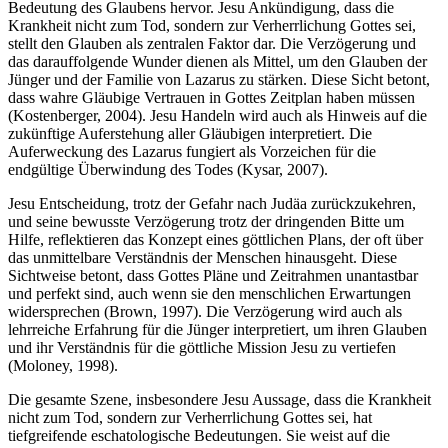
Bedeutung des Glaubens hervor. Jesu Ankündigung, dass die
Krankheit nicht zum Tod, sondern zur Verherrlichung Gottes sei,
stellt den Glauben als zentralen Faktor dar. Die Verzögerung und
das darauffolgende Wunder dienen als Mittel, um den Glauben der
Jünger und der Familie von Lazarus zu stärken. Diese Sicht betont,
dass wahre Gläubige Vertrauen in Gottes Zeitplan haben müssen
(Kostenberger, 2004). Jesu Handeln wird auch als Hinweis auf die
zukünftige Auferstehung aller Gläubigen interpretiert. Die
Auferweckung des Lazarus fungiert als Vorzeichen für die
endgültige Überwindung des Todes (Kysar, 2007).
Jesu Entscheidung, trotz der Gefahr nach Judäa zurückzukehren,
und seine bewusste Verzögerung trotz der dringenden Bitte um
Hilfe, reflektieren das Konzept eines göttlichen Plans, der oft über
das unmittelbare Verständnis der Menschen hinausgeht. Diese
Sichtweise betont, dass Gottes Pläne und Zeitrahmen unantastbar
und perfekt sind, auch wenn sie den menschlichen Erwartungen
widersprechen (Brown, 1997). Die Verzögerung wird auch als
lehrreiche Erfahrung für die Jünger interpretiert, um ihren Glauben
und ihr Verständnis für die göttliche Mission Jesu zu vertiefen
(Moloney, 1998).
Die gesamte Szene, insbesondere Jesu Aussage, dass die Krankheit
nicht zum Tod, sondern zur Verherrlichung Gottes sei, hat
tiefgreifende eschatologische Bedeutungen. Sie weist auf die