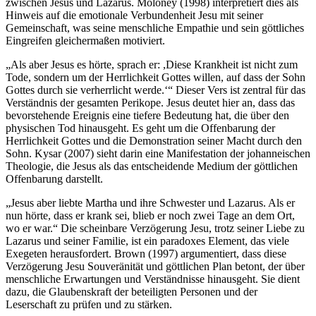
zwischen Jesus und Lazarus. Moloney (1998) interpretiert dies als
Hinweis auf die emotionale Verbundenheit Jesu mit seiner
Gemeinschaft, was seine menschliche Empathie und sein göttliches
Eingreifen gleichermaßen motiviert.
„Als aber Jesus es hörte, sprach er: ,Diese Krankheit ist nicht zum
Tode, sondern um der Herrlichkeit Gottes willen, auf dass der Sohn
Gottes durch sie verherrlicht werde.‘“ Dieser Vers ist zentral für das
Verständnis der gesamten Perikope. Jesus deutet hier an, dass das
bevorstehende Ereignis eine tiefere Bedeutung hat, die über den
physischen Tod hinausgeht. Es geht um die Offenbarung der
Herrlichkeit Gottes und die Demonstration seiner Macht durch den
Sohn. Kysar (2007) sieht darin eine Manifestation der johanneischen
Theologie, die Jesus als das entscheidende Medium der göttlichen
Offenbarung darstellt.
„Jesus aber liebte Martha und ihre Schwester und Lazarus. Als er
nun hörte, dass er krank sei, blieb er noch zwei Tage an dem Ort,
wo er war.“ Die scheinbare Verzögerung Jesu, trotz seiner Liebe zu
Lazarus und seiner Familie, ist ein paradoxes Element, das viele
Exegeten herausfordert. Brown (1997) argumentiert, dass diese
Verzögerung Jesu Souveränität und göttlichen Plan betont, der über
menschliche Erwartungen und Verständnisse hinausgeht. Sie dient
dazu, die Glaubenskraft der beteiligten Personen und der
Leserschaft zu prüfen und zu stärken.