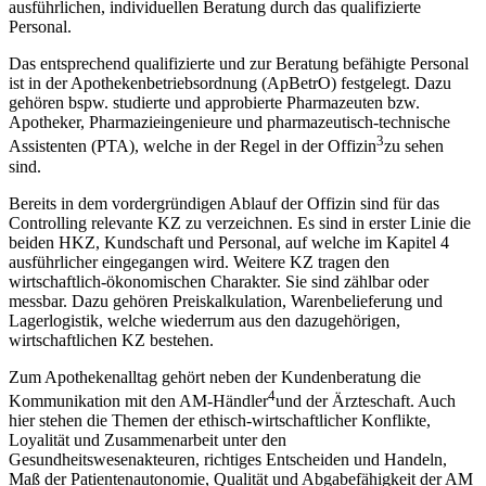
ausführlichen, individuellen Beratung durch das qualifizierte
Personal.
Das entsprechend qualifizierte und zur Beratung befähigte Personal
ist in der Apothekenbetriebsordnung (ApBetrO) festgelegt. Dazu
gehören bspw. studierte und approbierte Pharmazeuten bzw.
Apotheker, Pharmazieingenieure und pharmazeutisch-technische
3
Assistenten (PTA), welche in der Regel in der Offizin
zu sehen
sind.
Bereits in dem vordergründigen Ablauf der Offizin sind für das
Controlling relevante KZ zu verzeichnen. Es sind in erster Linie die
beiden HKZ, Kundschaft und Personal, auf welche im Kapitel 4
ausführlicher eingegangen wird. Weitere KZ tragen den
wirtschaftlich-ökonomischen Charakter. Sie sind zählbar oder
messbar. Dazu gehören Preiskalkulation, Warenbelieferung und
Lagerlogistik, welche wiederrum aus den dazugehörigen,
wirtschaftlichen KZ bestehen.
Zum Apothekenalltag gehört neben der Kundenberatung die
4
Kommunikation mit den AM-Händler
und der Ärzteschaft. Auch
hier stehen die Themen der ethisch-wirtschaftlicher Konflikte,
Loyalität und Zusammenarbeit unter den
Gesundheitswesenakteuren, richtiges Entscheiden und Handeln,
Maß der Patientenautonomie, Qualität und Abgabefähigkeit der AM