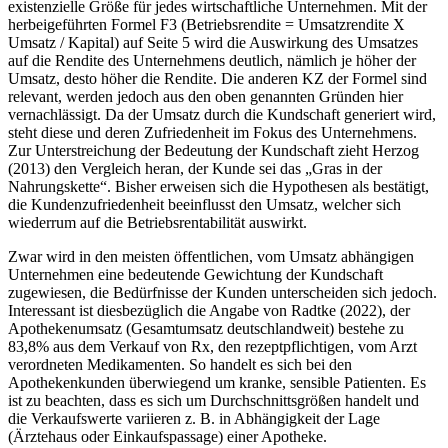
existenzielle Größe für jedes wirtschaftliche Unternehmen. Mit der
herbeigeführten Formel F3 (Betriebsrendite = Umsatzrendite X
Umsatz / Kapital) auf Seite 5 wird die Auswirkung des Umsatzes
auf die Rendite des Unternehmens deutlich, nämlich je höher der
Umsatz, desto höher die Rendite. Die anderen KZ der Formel sind
relevant, werden jedoch aus den oben genannten Gründen hier
vernachlässigt. Da der Umsatz durch die Kundschaft generiert wird,
steht diese und deren Zufriedenheit im Fokus des Unternehmens.
Zur Unterstreichung der Bedeutung der Kundschaft zieht Herzog
(2013) den Vergleich heran, der Kunde sei das „Gras in der
Nahrungskette“. Bisher erweisen sich die Hypothesen als bestätigt,
die Kundenzufriedenheit beeinflusst den Umsatz, welcher sich
wiederrum auf die Betriebsrentabilität auswirkt.
Zwar wird in den meisten öffentlichen, vom Umsatz abhängigen
Unternehmen eine bedeutende Gewichtung der Kundschaft
zugewiesen, die Bedürfnisse der Kunden unterscheiden sich jedoch.
Interessant ist diesbezüglich die Angabe von Radtke (2022), der
Apothekenumsatz (Gesamtumsatz deutschlandweit) bestehe zu
83,8% aus dem Verkauf von Rx, den rezeptpflichtigen, vom Arzt
verordneten Medikamenten. So handelt es sich bei den
Apothekenkunden überwiegend um kranke, sensible Patienten. Es
ist zu beachten, dass es sich um Durchschnittsgrößen handelt und
die Verkaufswerte variieren z. B. in Abhängigkeit der Lage
(Ärztehaus oder Einkaufspassage) einer Apotheke.