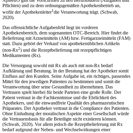
ApBetrO gibt die Vorschriften zu den Berufsbildern (Aufgaben und
Pflichten) und zu dem ordnungsgemäßen Apothekenbetrieb an,
1
wofür der Apothekenleiter
die Verantwortung trägt. (Schwab,
2020).
Das offensichtliche Aufgabenfeld liegt im vorderen
Apothekenbereich, dem sogenannten OTC-Bereich. Hier findet die
Belieferung mit Arzneimitteln (AM) bzw. Fertigarzneimitteln (FAM)
statt. Dazu gehört der Verkauf von apothekenüblichen Artikeln
2
(non-Rx
) und die Rezeptbelieferung mit rezeptpflichtigen
Medikamenten (Rx).
Die Versorgung sowohl mit Rx als auch mit non-Rx bedarf
Aufklärung und Beratung. In der Beratung hat der Apotheker somit
Einfluss auf den Kunden. Seine Aufgabe ist, ein richtiges, passendes
Mittel für den jeweiligen Patienten zu bestimmen und somit die
Verantwortung über seine Gesundheit zu übernehmen. Das
Vertrauen spielt hierbei für beide Parteien eine große Rolle. Der
Patient vertraut in die Fachkenntnisse und die Ehrlichkeit des
Apothekers, und die einwandfreie Qualität des pharmazeutischen
Präparates. Der Apotheker vertraut in die Compliance des Patienten.
Ohne Einhaltung der moralischen Aspekte einer Gesellschaft würde
die Vertrauensbasis für alle Beteiligte nicht existieren können.
(Schwab, 2020). Vor allem jedoch die Rezeptbelieferung mit Rx
bedarf aufgrund der Neben- und Wechselwirkungen einer