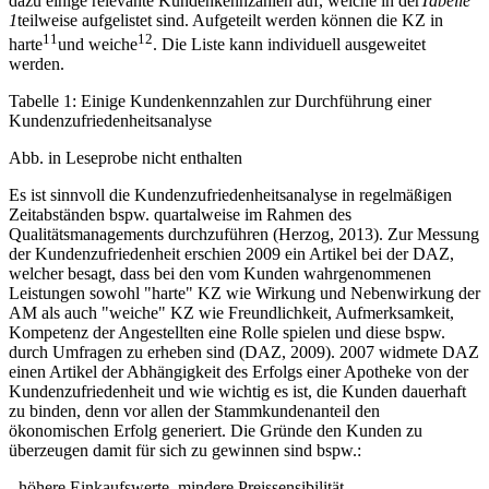
dazu einige relevante Kundenkennzahlen auf, welche in der
Tabelle
1
teilweise aufgelistet sind. Aufgeteilt werden können die KZ in
11
12
harte
und weiche
. Die Liste kann individuell ausgeweitet
werden.
Tabelle 1: Einige Kundenkennzahlen zur Durchführung einer
Kundenzufriedenheitsanalyse
Abb. in Leseprobe nicht enthalten
Es ist sinnvoll die Kundenzufriedenheitsanalyse in regelmäßigen
Zeitabständen bspw. quartalweise im Rahmen des
Qualitätsmanagements durchzuführen (Herzog, 2013). Zur Messung
der Kundenzufriedenheit erschien 2009 ein Artikel bei der DAZ,
welcher besagt, dass bei den vom Kunden wahrgenommenen
Leistungen sowohl "harte" KZ wie Wirkung und Nebenwirkung der
AM als auch "weiche" KZ wie Freundlichkeit, Aufmerksamkeit,
Kompetenz der Angestellten eine Rolle spielen und diese bspw.
durch Umfragen zu erheben sind (DAZ, 2009). 2007 widmete DAZ
einen Artikel der Abhängigkeit des Erfolgs einer Apotheke von der
Kundenzufriedenheit und wie wichtig es ist, die Kunden dauerhaft
zu binden, denn vor allen der Stammkundenanteil den
ökonomischen Erfolg generiert. Die Gründe den Kunden zu
überzeugen damit für sich zu gewinnen sind bspw.:
- höhere Einkaufswerte, mindere Preissensibilität