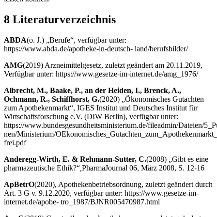
8 Literaturverzeichnis
ABDA
(o. J.) „Berufe“, verfügbar unter:
https://www.abda.de/apotheke-in-deutsch- land/berufsbilder/
AMG
(2019) Arzneimittelgesetz, zuletzt geändert am 20.11.2019,
Verfügbar unter: https://www.gesetze-im-internet.de/amg_1976/
Albrecht, M., Baake, P., an der Heiden, I., Brenck, A.,
Ochmann, R., Schiffhorst, G.
(2020) „Ökonomisches Gutachten
zum Apothekenmarkt“, IGES Institut und Deutsches Institut für
Wirtschaftsforschung e.V. (DIW Berlin), verfügbar unter:
https://www.bundesgesundheitsministerium.de/fileadmin/Dateien/5_Pu
nen/Ministerium/OEkonomisches_Gutachten_zum_Apothekenmarkt_b
frei.pdf
Anderegg-Wirth, E. & Rehmann-Sutter, C.
(2008) „Gibt es eine
pharmazeutische Ethik?“
,
PharmaJournal 06, März 2008, S. 12-16
ApBetrO
(2020), Apothekenbetriebsordnung, zuletzt geändert durch
Art. 3 G v. 9.12.2020, verfügbar unter: https://www.gesetze-im-
internet.de/apobe- tro_1987/BJNR005470987.html