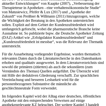
aktueller Entwicklungen“ von Kaapke (2007), „Verbesserung der
Therapietreue in Apotheken - eine verhaltensökonomische Studie“
von Matusiewicz, Pfeifer & Lux (2017) und „Apotheke der
Zukunft“ von Preißner & Willmann (2011) hinzugezogen, welche
die Wichtigkeit der Beratung in den Apotheken unterstreichen
sollen. Explizit auf dem Gebiet der Kundenzufriedenheit wird
umfangreich geforscht, wobei die pharmazeutische Branche keine
Ausnahme ist. So publizierte bspw. die Deutsche Apotheker Zeitung
(DAZ) Artikel wie „Erfolgsfaktor Kundenzufriedenheit“ und
„Kundenzufriedenheit ist messbar“, was die Relevanz der Thematik
unterstreicht.
Für die Ausarbeitung vorliegender Ergebnisse, wurden thematisch
relevanten Daten durch die Literaturrecherche in den Datenbanken
erhoben und qualitativ ausgewertet. In dem Literaturverzeichnis sind
sowohl die primären (zitierten) als auch die sekundären (zum
Verständnis des Themas) Quellen aufgeführt. Die Übersicht wird
mit Hilfe der deduktiven Gliederung verschafft. Zur sprachlichen
Vereinfachung und besseren Lesbarkeit wird für die
personenbezogenen Substantive die männliche als
geschlechtsneutrale Form verwendet.
Im folgenden Kapitel wird der Alltag einer deutschen, öffentlichen
Apotheke mit den entsprechenden Verweisen auf einige
apothekenrelevante KZ beleuchtet. Der weitere Kapitel 3 handelt