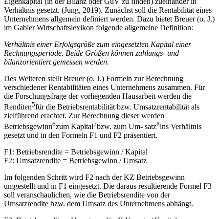
Eigenkapital (in der Bilanz oder GuV zu finden) zueinander in
Verhältnis gesetzt. (Jung, 2019). Zunächst soll die Rentabilität eines
Unternehmens allgemein definiert werden. Dazu bietet Breuer (o. J.)
im Gabler Wirtschaftslexikon folgende allgemeine Definition:
Verhältnis einer Erfolgsgröße zum eingesetzten Kapital einer
Rechnungsperiode. Beide Größen können zahlungs- und
bilanzorientiert gemessen werden.
Des Weiteren stellt Breuer (o. J.) Formeln zur Berechnung
verschiedener Rentabilitäten eines Unternehmens zusammen. Für
die Forschungsfrage der vorliegenden Hausarbeit werden die
5
Renditen
für die Betriebsrentabilität bzw. Umsatzrentabilität als
zielführend erachtet. Zur Berechnung dieser werden
6
7
8
Betriebsgewinn
zum Kapital
bzw. zum Um- satz
ins Verhältnis
gesetzt und in den Formeln F1 und F2 präsentiert.
F1: Betriebsrendite = Betriebsgewinn / Kapital
F2: Umsatzrendite = Betriebsgewinn / Umsatz
Im folgenden Schritt wird F2 nach der KZ Betriebsgewinn
umgestellt und in F1 eingesetzt. Die daraus resultierende Formel F3
soll veranschaulichen, wie die Betriebsrendite von der
Umsatzrendite bzw. dem Umsatz des Unternehmens abhängt.