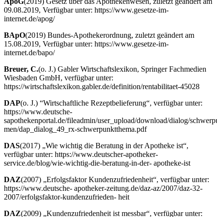
ApoG
(2019) Gesetz über das Apothekenwesen, zuletzt geändert am
09.08.2019, Verfügbar unter: https://www.gesetze-im-
internet.de/apog/
BApO
(2019) Bundes-Apothekerordnung, zuletzt geändert am
15.08.2019, Verfügbar unter: https://www.gesetze-im-
internet.de/bapo/
Breuer, C.
(o. J.) Gabler Wirtschaftslexikon, Springer Fachmedien
Wiesbaden GmbH, verfügbar unter:
https://wirtschaftslexikon.gabler.de/definition/rentabilitaet-45028
DAP
(o. J.) “Wirtschaftliche Rezeptbelieferung“, verfügbar unter:
https://www.deutsche-
sapothekenportal.de/fileadmin/user_upload/download/dialog/schwerp
men/dap_dialog_49_rx-schwerpunktthema.pdf
DAS
(2017) „Wie wichtig die Beratung in der Apotheke ist“,
verfügbar unter: https://www.deutscher-apotheker-
service.de/blog/wie-wichtig-die-beratung-in-der- apotheke-ist
DAZ
(2007) „Erfolgsfaktor Kundenzufriedenheit“, verfügbar unter:
https://www.deutsche- apotheker-zeitung.de/daz-az/2007/daz-32-
2007/erfolgsfaktor-kundenzufrieden- heit
DAZ
(2009) „Kundenzufriedenheit ist messbar“, verfügbar unter: