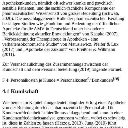
Apothekenkunden, nämlich oft schwer kranke und psychisch
sensible Patienten, und die sachlich-fachliche Komponente der
pharmazeutischen Wissenschaft von großer Bedeutung (Schwab,
2020). Die ausschlaggebende Rolle der pharmazeutischen Beratung
bestätigen Studien wie „Funktion und Bedeutung der öffentlichen
Apotheke für die AMV in Deutschland unter besonderer
Berücksichtigung aktueller Entwicklungen“ von Kaapke (2007),
„Verbesserung der Therapietreue in Apotheken - eine
verhaltensökonomische Studie“ von Matusiewicz, Pfeifer & Lux
(2017) und „Apotheke der Zukunft“ von Preißner & Willmann
(2011).
Zur Veranschaulichung des Zusammenhangs zwischen der
Kundschaft und dem Personal bietet Jung (2019) folgende Formel:
9
[10]
F 4: Personalkosten je Kunde = Personalkosten
/ Bonkunden
4.1 Kundschaft
Wie bereits im Kapitel 2 angedeutet hängt der Erfolg einer Apotheke
von der Beratung durch das pharmazeutische Personal ab. Die
Kundenzufriedenheit ist hierfür ausschlaggebend und kann in einer
Kundenzufriedenheitsanalyse gemessen werden, wobei es schwierig
ist, diese in Zahlen zu fassen (Herzog, 2013). Jung (2019) führt