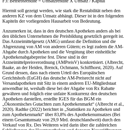
F3: Betriebsrendite = Umsatzrendite X Umsatz / Kapital
Hiermit soll gezeigt werden, wie stark die Rentabilität neben den
anderen KZ von dem Umsatz abhängt. Dieser ist in den folgenden
Kapiteln der vorliegenden Hausarbeit von Bedeutung.
Anzumerken ist, dass in den deutschen Apotheken anders als bei
den üblichen Unternehmen die Preisbildung gesetzlich geregelt ist.
Das Arzneimittelgesetz (AMG) umfasst die Definition und die
Abgrenzung von AM von anderen Gütern; es legt zudem die AM-
Abgabe durch Apotheken und die Vergütung über einheitliche
Apothekenabgabepreise fest. Diese sind in der
Arzneimittelpreisverordnung (AMPreisV) konkretisiert. (Albrecht,
Baake, an der Heiden, Brenck, Ochmann, Schiffhorst, 2020). Auf
Grund dessen, dass nach einem Urteil des Europäischen
Gerichtshofs (EuGH) das deutsche AM-Preisrecht nicht auf
Versandapotheken mit Sitz in einem anderen EU-Mitgliedstaat
anwendbar ist, weshalb diese bei der Abgabe von Rx Rabatte
gewähren und folglich eine unfaire Konkurrenz den deutschen
Apotheken darstellen, erstellte IGES für das BGM ein
„Ökonomisches Gutachten zum Apothekenmarkt“ (Albrecht et al.,
2020). Radtke (2022) berichtet in „Statistiken zu Apotheken und
zum Apothekenmarkt“ über 83,8% des Apothekenumsatzes (Bei
einem Gesamtumsatz von 29,9 Mrd. deutschlandweit) durch den
Verkauf von Rx. Des Weiteren wird darin über die zahlreichen