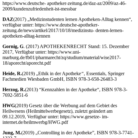
https://www.deutsche- apotheker-zeitung.de/daz-az/2009/az-46-
2009/kundenzufriedenheit-ist-messbar
DAZ
(2017) „Medizinstudenten lernen Apotheken-Alltag kennen“,
verfügbar unter: https://www.deutsche-apotheker-
zeitung.de/news/artikel/2017/10/18/medizinstu- denten-lernen-
apotheken-alltag-kennen
Gornig, G
. (2017) APOTHEKENRECHT Stand: 15. Dezember
2017, Verfügbar unter: https://www.uni-
marburg.de/fb01/pharmarecht/zq/studium/material/wise2017-
18/aporecht/aporecht.pdf
Heide, R.
(2019) „Ethik in der Apotheke
“
, Essentials, Springer
Fachmedien Wiesbaden GmbH, ISBN 978-3-658-26483-3
Herzog, R.
(2013) “Kennzahlen in der Apotheke“, ISBN 978-3-
7692-5851-6
HWG
(2019) Gesetz über die Werbung auf dem Gebiet des
Heilwesens (Heilmittelwerbegesetz), zuletzt geändert am
09.12.2019, Verfügbar unter: https://www.gesetze- im-
internet.de/heilmwerbg/HWG.pdf
Jung, M.
(2019) „Controlling in der Apotheke”, ISBN 978-3-7741-