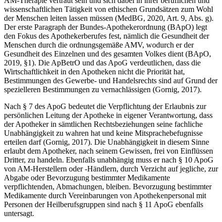
AM-Therapie vertraut sein und sich dabei in ihrer beruflichen und
wissenschaftlichen Tätigkeit von ethischen Grundsätzen zum Wohl
der Menschen leiten lassen müssen (MedBG, 2020, Art. 9, Abs. g).
Der erste Paragraph der Bundes-Apothekerordnung (BApO) legt
den Fokus des Apothekerberufes fest, nämlich die Gesundheit der
Menschen durch die ordnungsgemäße AMV, wodurch er der
Gesundheit des Einzelnen und des gesamten Volkes dient (BApO,
2019, §1). Die ApBetrO und das ApoG verdeutlichen, dass die
Wirtschaftlichkeit in den Apotheken nicht die Priorität hat,
Bestimmungen des Gewerbe- und Handelsrechts sind auf Grund der
spezielleren Bestimmungen zu vernachlässigen (Gornig, 2017).
Nach § 7 des ApoG bedeutet die Verpflichtung der Erlaubnis zur
persönlichen Leitung der Apotheke in eigener Verantwortung, dass
der Apotheker in sämtlichen Rechtsbeziehungen seine fachliche
Unabhängigkeit zu wahren hat und keine Mitsprachebefugnisse
erteilen darf (Gornig, 2017). Die Unabhängigkeit in diesem Sinne
erlaubt dem Apotheker, nach seinem Gewissen, frei von Einflüssen
Dritter, zu handeln. Ebenfalls unabhängig muss er nach § 10 ApoG
von AM-Herstellern oder -Händlern, durch Verzicht auf jegliche, zur
Abgabe oder Bevorzugung bestimmter Medikamente
verpflichtenden, Abmachungen, bleiben. Bevorzugung bestimmter
Medikamente durch Vereinbarungen von Apothekenpersonal mit
Personen der Heilberufsgruppen sind nach § 11 ApoG ebenfalls
untersagt.