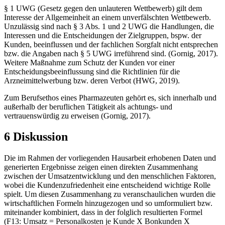
§ 1 UWG (Gesetz gegen den unlauteren Wettbewerb) gilt dem
Interesse der Allgemeinheit an einem unverfälschten Wettbewerb.
Unzulässig sind nach § 3 Abs. 1 und 2 UWG die Handlungen, die
Interessen und die Entscheidungen der Zielgruppen, bspw. der
Kunden, beeinflussen und der fachlichen Sorgfalt nicht entsprechen
bzw. die Angaben nach § 5 UWG irreführend sind. (Gornig, 2017).
Weitere Maßnahme zum Schutz der Kunden vor einer
Entscheidungsbeeinflussung sind die Richtlinien für die
Arzneimittelwerbung bzw. deren Verbot (HWG, 2019).
Zum Berufsethos eines Pharmazeuten gehört es, sich innerhalb und
außerhalb der beruflichen Tätigkeit als achtungs- und
vertrauenswürdig zu erweisen (Gornig, 2017).
6 Diskussion
Die im Rahmen der vorliegenden Hausarbeit erhobenen Daten und
generierten Ergebnisse zeigen einen direkten Zusammenhang
zwischen der Umsatzentwicklung und den menschlichen Faktoren,
wobei die Kundenzufriedenheit eine entscheidend wichtige Rolle
spielt. Um diesen Zusammenhang zu veranschaulichen wurden die
wirtschaftlichen Formeln hinzugezogen und so umformuliert bzw.
miteinander kombiniert, dass in der folglich resultierten Formel
(F13: Umsatz = Personalkosten je Kunde X Bonkunden X