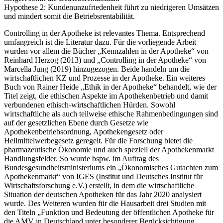
Hypothese 2: Kundenunzufriedenheit führt zu niedrigeren Umsätzen
und mindert somit die Betriebsrentabilität.
Controlling in der Apotheke ist relevantes Thema. Entsprechend
umfangreich ist die Literatur dazu. Für die vorliegende Arbeit
wurden vor allem die Bücher „Kennzahlen in der Apotheke“ von
Reinhard Herzog (2013) und „Controlling in der Apotheke“ von
Marcella Jung (2019) hinzugezogen. Beide handeln um die
wirtschaftlichen KZ und Prozesse in der Apotheke. Ein weiteres
Buch von Rainer Heide „Ethik in der Apotheke“ behandelt, wie der
Titel zeigt, die ethischen Aspekte im Apothekenbetrieb und damit
verbundenen ethisch-wirtschaftlichen Hürden. Sowohl
wirtschaftliche als auch teilweise ethische Rahmenbedingungen sind
auf der gesetzlichen Ebene durch Gesetze wie
Apothekenbetriebsordnung, Apothekengesetz oder
Heilmittelwerbegesetz geregelt. Für die Forschung bietet die
pharmazeutische Ökonomie und auch speziell der Apothekenmarkt
Handlungsfelder. So wurde bspw. im Auftrag des
Bundesgesundheitsministeriums ein „Ökonomisches Gutachten zum
Apothekenmarkt“ von IGES (Institut und Deutsches Institut für
Wirtschaftsforschung e.V.) erstellt, in dem die wirtschaftliche
Situation der deutschen Apotheken für das Jahr 2020 analysiert
wurde. Des Weiteren wurden für die Hausarbeit drei Studien mit
den Titeln „Funktion und Bedeutung der öffentlichen Apotheke für
die AMV in Deutschland unter besonderer Berücksichtigung