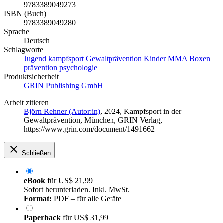
9783389049273
ISBN (Buch)
9783389049280
Sprache
Deutsch
Schlagworte
Jugend
kampfsport
Gewaltprävention
Kinder
MMA
Boxen
prävention
psychologie
Produktsicherheit
GRIN Publishing GmbH
Arbeit zitieren
Björn Rehner (Autor:in)
, 2024, Kampfsport in der
Gewaltprävention, München, GRIN Verlag,
https://www.grin.com/document/1491662
Schließen
eBook
für
US$ 21,99
Sofort herunterladen. Inkl. MwSt.
Format:
PDF – für alle Geräte
Paperback
für
US$ 31,99