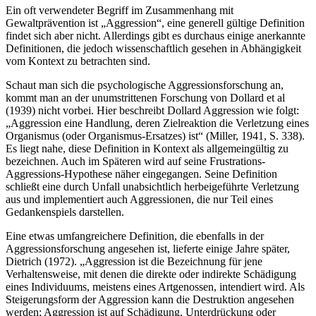
Ein oft verwendeter Begriff im Zusammenhang mit
Gewaltprävention ist „Aggression“, eine generell gültige Definition
findet sich aber nicht. Allerdings gibt es durchaus einige anerkannte
Definitionen, die jedoch wissenschaftlich gesehen in Abhängigkeit
vom Kontext zu betrachten sind.
Schaut man sich die psychologische Aggressionsforschung an,
kommt man an der unumstrittenen Forschung von Dollard et al
(1939) nicht vorbei. Hier beschreibt Dollard Aggression wie folgt:
„Aggression eine Handlung, deren Zielreaktion die Verletzung eines
Organismus (oder Organismus-Ersatzes) ist“ (Miller, 1941, S. 338).
Es liegt nahe, diese Definition in Kontext als allgemeingültig zu
bezeichnen. Auch im Späteren wird auf seine Frustrations-
Aggressions-Hypothese näher eingegangen. Seine Definition
schließt eine durch Unfall unabsichtlich herbeigeführte Verletzung
aus und implementiert auch Aggressionen, die nur Teil eines
Gedankenspiels darstellen.
Eine etwas umfangreichere Definition, die ebenfalls in der
Aggressionsforschung angesehen ist, lieferte einige Jahre später,
Dietrich (1972). „Aggression ist die Bezeichnung für jene
Verhaltensweise, mit denen die direkte oder indirekte Schädigung
eines Individuums, meistens eines Artgenossen, intendiert wird. Als
Steigerungsform der Aggression kann die Destruktion angesehen
werden; Aggression ist auf Schädigung, Unterdrückung oder