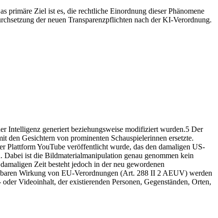
as primäre Ziel ist es, die rechtliche Einordnung dieser Phänomene
Durchsetzung der neuen Transparenzpflichten nach der KI-Verordnung.
r Intelligenz generiert beziehungsweise modifiziert wurden.5 Der
mit den Gesichtern von prominenten Schauspielerinnen ersetzte.
 der Plattform YouTube veröffentlicht wurde, das den damaligen US-
. Dabei ist die Bildmaterialmanipulation genau genommen kein
r damaligen Zeit besteht jedoch in der neu gewordenen
mittelbaren Wirkung von EU-Verordnungen (Art. 288 II 2 AEUV) werden
 oder Videoinhalt, der existierenden Personen, Gegenständen, Orten,