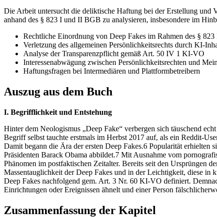
Die Arbeit untersucht die deliktische Haftung bei der Erstellung und
anhand des § 823 I und II BGB zu analysieren, insbesondere im Hinb
Rechtliche Einordnung von Deep Fakes im Rahmen des § 82
Verletzung des allgemeinen Persönlichkeitsrechts durch KI-Inha
Analyse der Transparenzpflicht gemäß Art. 50 IV 1 KI-VO
Interessenabwägung zwischen Persönlichkeitsrechten und Mein
Haftungsfragen bei Intermediären und Plattformbetreibern
Auszug aus dem Buch
I. Begrifflichkeit und Entstehung
Hinter dem Neologismus „Deep Fake“ verbergen sich täuschend echt wi
Begriff selbst tauchte erstmals im Herbst 2017 auf, als ein Reddit-U
Damit begann die Ära der ersten Deep Fakes.6 Popularität erhielten s
Präsidenten Barack Obama abbildet.7 Mit Ausnahme vom pornografisc
Phänomen im postfaktischen Zeitalter. Bereits seit den Ursprüngen d
Massentauglichkeit der Deep Fakes und in der Leichtigkeit, diese i
Deep Fakes nachfolgend gem. Art. 3 Nr. 60 KI-VO definiert. Demnach 
Einrichtungen oder Ereignissen ähnelt und einer Person fälschlicher
Zusammenfassung der Kapitel