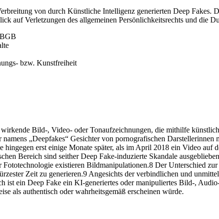
 Verbreitung von durch Künstliche Intelligenz generierten Deep Fakes. D
lick auf Verletzungen des allgemeinen Persönlichkeitsrechts und die 
3 BGB
lte
ungs- bzw. Kunstfreiheit
rkende Bild-, Video- oder Tonaufzeichnungen, die mithilfe künstliche
ser namens „Deepfakes“ Gesichter von pornografischen Darstellerinnen 
ie hingegen erst einige Monate später, als im April 2018 ein Video auf
hen Bereich sind seither Deep Fake-induzierte Skandale ausgeblieben
er Fototechnologie existieren Bildmanipulationen.8 Der Unterschied zu
n kürzester Zeit zu generieren.9 Angesichts der verbindlichen und un
ist ein Deep Fake ein KI-generiertes oder manipuliertes Bild-, Audio-
weise als authentisch oder wahrheitsgemäß erscheinen würde.