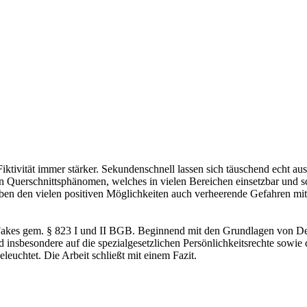
Fiktivität immer stärker. Sekundenschnell lassen sich täuschend echt a
n Querschnittsphänomen, welches in vielen Bereichen einsetzbar und sc
neben den vielen positiven Möglichkeiten auch verheerende Gefahren m
 Fakes gem. § 823 I und II BGB. Beginnend mit den Grundlagen von De
d insbesondere auf die spezialgesetzlichen Persönlichkeitsrechte sowi
euchtet. Die Arbeit schließt mit einem Fazit.