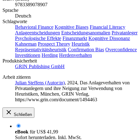
9783389078907
Sprache
Deutsch
Schlagworte
Behavioral Finance
Kognitive Biases
Financial Literacy
Anlageentscheidungen
Entscheidungsanomalien
Privatanleger
Psychologische Effekte
Finanzmarkt
Kognitive Dissonanz
Kahneman
Prospect Theory
Heuristik
Repräsentativitätsheuristik
Confirmation Bias
Overconfidence
Investitionen
Herding
Herdenverhalten
Produktsicherheit
GRIN Publishing GmbH
Arbeit zitieren
Julian Steffens (Autor:in)
, 2024, Das Anlageverhalten von
Privatanlegern und ihre Neigung zur Verwendung von
Heuristiken, München, GRIN Verlag,
https://www.grin.com/document/1494463
Schließen
eBook
für
US$ 41,99
Sofort herunterladen. Inkl. MwSt.