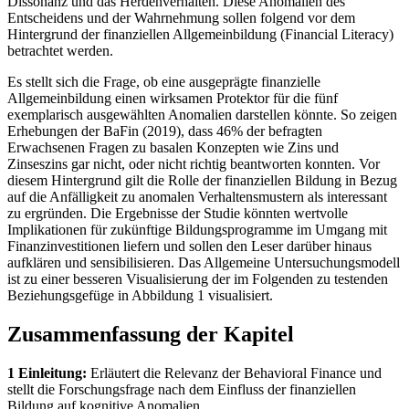
Dissonanz und das Herdenverhalten. Diese Anomalien des
Entscheidens und der Wahrnehmung sollen folgend vor dem
Hintergrund der finanziellen Allgemeinbildung (Financial Literacy)
betrachtet werden.
Es stellt sich die Frage, ob eine ausgeprägte finanzielle
Allgemeinbildung einen wirksamen Protektor für die fünf
exemplarisch ausgewählten Anomalien darstellen könnte. So zeigen
Erhebungen der BaFin (2019), dass 46% der befragten
Erwachsenen Fragen zu basalen Konzepten wie Zins und
Zinseszins gar nicht, oder nicht richtig beantworten konnten. Vor
diesem Hintergrund gilt die Rolle der finanziellen Bildung in Bezug
auf die Anfälligkeit zu anomalen Verhaltensmustern als interessant
zu ergründen. Die Ergebnisse der Studie könnten wertvolle
Implikationen für zukünftige Bildungsprogramme im Umgang mit
Finanzinvestitionen liefern und sollen den Leser darüber hinaus
aufklären und sensibilisieren. Das Allgemeine Untersuchungsmodell
ist zu einer besseren Visualisierung der im Folgenden zu testenden
Beziehungsgefüge in Abbildung 1 visualisiert.
Zusammenfassung der Kapitel
1 Einleitung:
Erläutert die Relevanz der Behavioral Finance und
stellt die Forschungsfrage nach dem Einfluss der finanziellen
Bildung auf kognitive Anomalien.