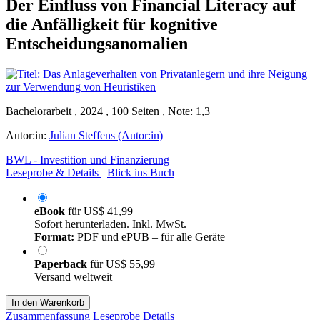
Der Einfluss von Financial Literacy auf
die Anfälligkeit für kognitive
Entscheidungsanomalien
Bachelorarbeit , 2024 , 100 Seiten , Note: 1,3
Autor:in:
Julian Steffens (Autor:in)
BWL - Investition und Finanzierung
Leseprobe & Details
Blick ins Buch
eBook
für
US$ 41,99
Sofort herunterladen. Inkl. MwSt.
Format:
PDF und ePUB – für alle Geräte
Paperback
für
US$ 55,99
Versand weltweit
In den Warenkorb
Zusammenfassung
Leseprobe
Details