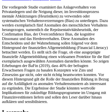
Die vorliegende Studie examiniert das Anlageverhalten von
Privatanlegern und die Neigung dieser, im Investitionsprozess
mentale Abkürzungen (Heuristiken) zu verwenden oder
systematischen Verhaltensverzerrungen (Bias) zu unterliegen. Dazu
werden exemplarisch fünf Anomalien des menschlichen Verhaltens
herangezogen, namentlich die Repräsentativitätsheuristik, der
Confirmation Bias, der Overconfidence Bias, die kognitive
Dissonanz und das Herdenverhalten. Diese Anomalien des
Entscheidens und der Wahrnehmung sollen folgend vor dem
Hintergrund der finanziellen Allgemeinbildung (Financial Literacy)
betrachtet werden. Es stellt sich die Frage, ob eine ausgeprägte
finanzielle Allgemeinbildung einen wirksamen Protektor für die fünf
exemplarisch ausgewählten Anomalien darstellen könnte. So zeigen
Erhebungen der BaFin (2019), dass 46% der befragten
Erwachsenen Fragen zu basalen Konzepten wie Zins und
Zinseszins gar nicht, oder nicht richtig beantworten konnten. Vor
diesem Hintergrund gilt die Rolle der finanziellen Bildung in Bezug
auf die Anfälligkeit zu anomalen Verhaltensmustern als interessant
zu ergründen. Die Ergebnisse der Studie könnten wertvolle
Implikationen für zukünftige Bildungsprogramme im Umgang mit
Finanzinvestitionen liefern und sollen den Leser darüber hinaus
aufklären und sensibilisieren.