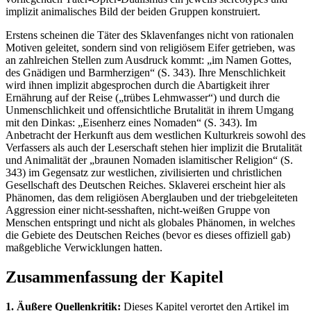
implizit animalisches Bild der beiden Gruppen konstruiert.
Erstens scheinen die Täter des Sklavenfanges nicht von rationalen
Motiven geleitet, sondern sind von religiösem Eifer getrieben, was
an zahlreichen Stellen zum Ausdruck kommt: „im Namen Gottes,
des Gnädigen und Barmherzigen“ (S. 343). Ihre Menschlichkeit
wird ihnen implizit abgesprochen durch die Abartigkeit ihrer
Ernährung auf der Reise („trübes Lehmwasser“) und durch die
Unmenschlichkeit und offensichtliche Brutalität in ihrem Umgang
mit den Dinkas: „Eisenherz eines Nomaden“ (S. 343). Im
Anbetracht der Herkunft aus dem westlichen Kulturkreis sowohl des
Verfassers als auch der Leserschaft stehen hier implizit die Brutalität
und Animalität der „braunen Nomaden islamitischer Religion“ (S.
343) im Gegensatz zur westlichen, zivilisierten und christlichen
Gesellschaft des Deutschen Reiches. Sklaverei erscheint hier als
Phänomen, das dem religiösen Aberglauben und der triebgeleiteten
Aggression einer nicht-sesshaften, nicht-weißen Gruppe von
Menschen entspringt und nicht als globales Phänomen, in welches
die Gebiete des Deutschen Reiches (bevor es dieses offiziell gab)
maßgebliche Verwicklungen hatten.
Zusammenfassung der Kapitel
1. Äußere Quellenkritik:
Dieses Kapitel verortet den Artikel im