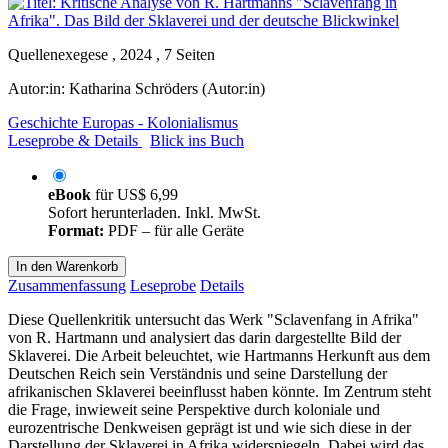
Quellenexegese , 2024 , 7 Seiten
Autor:in:
Katharina Schröders (Autor:in)
Geschichte Europas - Kolonialismus
Leseprobe & Details
Blick ins Buch
eBook
für
US$ 6,99
Sofort herunterladen. Inkl. MwSt.
Format:
PDF – für alle Geräte
In den Warenkorb
Zusammenfassung
Leseprobe
Details
Diese Quellenkritik untersucht das Werk "Sclavenfang in Afrika"
von R. Hartmann und analysiert das darin dargestellte Bild der
Sklaverei. Die Arbeit beleuchtet, wie Hartmanns Herkunft aus dem
Deutschen Reich sein Verständnis und seine Darstellung der
afrikanischen Sklaverei beeinflusst haben könnte. Im Zentrum steht
die Frage, inwieweit seine Perspektive durch koloniale und
eurozentrische Denkweisen geprägt ist und wie sich diese in der
Darstellung der Sklaverei in Afrika widerspiegeln. Dabei wird das