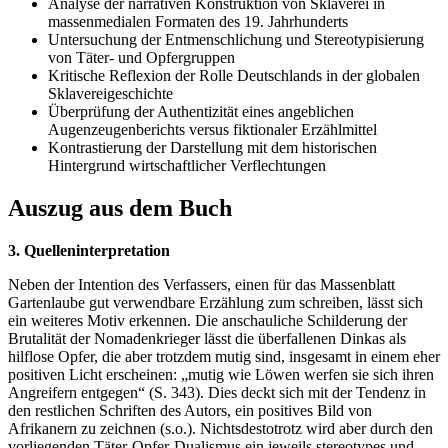
Analyse der narrativen Konstruktion von Sklaverei in
massenmedialen Formaten des 19. Jahrhunderts
Untersuchung der Entmenschlichung und Stereotypisierung
von Täter- und Opfergruppen
Kritische Reflexion der Rolle Deutschlands in der globalen
Sklavereigeschichte
Überprüfung der Authentizität eines angeblichen
Augenzeugenberichts versus fiktionaler Erzählmittel
Kontrastierung der Darstellung mit dem historischen
Hintergrund wirtschaftlicher Verflechtungen
Auszug aus dem Buch
3. Quelleninterpretation
Neben der Intention des Verfassers, einen für das Massenblatt
Gartenlaube gut verwendbare Erzählung zum schreiben, lässt sich
ein weiteres Motiv erkennen. Die anschauliche Schilderung der
Brutalität der Nomadenkrieger lässt die überfallenen Dinkas als
hilflose Opfer, die aber trotzdem mutig sind, insgesamt in einem eher
positiven Licht erscheinen: „mutig wie Löwen werfen sie sich ihren
Angreifern entgegen“ (S. 343). Dies deckt sich mit der Tendenz in
den restlichen Schriften des Autors, ein positives Bild von
Afrikanern zu zeichnen (s.o.). Nichtsdestotrotz wird aber durch den
vorliegenden Täter-Opfer-Dualismus ein jeweils stereotypes und