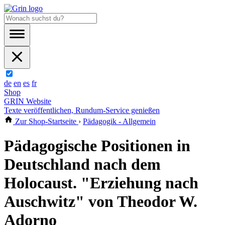
de
en
es
fr
Shop
GRIN Website
Texte veröffentlichen, Rundum-Service genießen
Zur Shop-Startseite
›
Pädagogik - Allgemein
Pädagogische Positionen in
Deutschland nach dem
Holocaust. "Erziehung nach
Auschwitz" von Theodor W.
Adorno