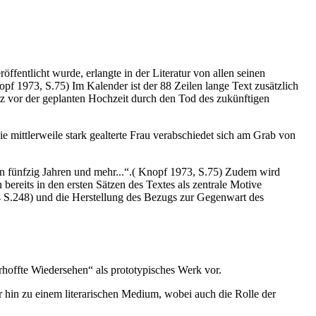
entlicht wurde, erlangte in der Literatur von allen seinen
f 1973, S.75) Im Kalender ist der 88 Zeilen lange Text zusätzlich
rz vor der geplanten Hochzeit durch den Tod des zukünftigen
e mittlerweile stark gealterte Frau verabschiedet sich am Grab von
ten fünfzig Jahren und mehr...“.( Knopf 1973, S.75) Zudem wird
reits in den ersten Sätzen des Textes als zentrale Motive
1984 S.248) und die Herstellung des Bezugs zur Gegenwart des
rhoffte Wiedersehen“ als prototypisches Werk vor.
hin zu einem literarischen Medium, wobei auch die Rolle der