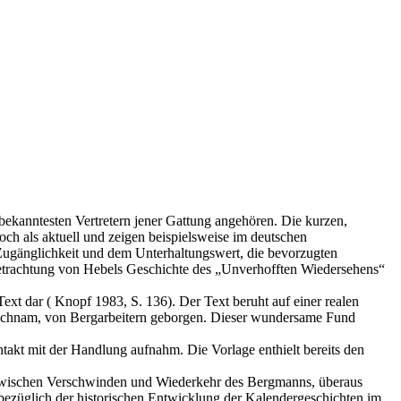
bekanntesten Vertretern jener Gattung angehören. Die kurzen,
och als aktuell und zeigen beispielsweise im deutschen
 Zugänglichkeit und dem Unterhaltungswert, die bevorzugten
Betrachtung von Hebels Geschichte des „Unverhofften Wiedersehens“
ext dar ( Knopf 1983, S. 136). Der Text beruht auf einer realen
r Leichnam, von Bergarbeitern geborgen. Dieser wundersame Fund
takt mit der Handlung aufnahm. Die Vorlage enthielt bereits den
re zwischen Verschwinden und Wiederkehr des Bergmanns, überaus
 bezüglich der historischen Entwicklung der Kalendergeschichten im