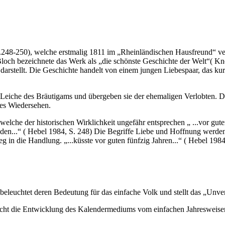
8-250), welche erstmalig 1811 im „Rheinländischen Hausfreund“ veröff
och bezeichnete das Werk als „die schönste Geschichte der Welt“( Knop
darstellt. Die Geschichte handelt von einem jungen Liebespaar, das ku
 Leiche des Bräutigams und übergeben sie der ehemaligen Verlobten. Di
iges Wiedersehen.
 welche der historischen Wirklichkeit ungefähr entsprechen „ ...vor gu
n...“ ( Hebel 1984, S. 248) Die Begriffe Liebe und Hoffnung werden be
stieg in die Handlung. „...küsste vor guten fünfzig Jahren...“ ( Hebel 
 beleuchtet deren Bedeutung für das einfache Volk und stellt das „Unve
cht die Entwicklung des Kalendermediums vom einfachen Jahresweiser 