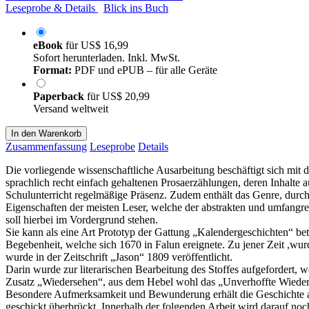
Leseprobe & Details
Blick ins Buch
eBook
für
US$ 16,99
Sofort herunterladen. Inkl. MwSt.
Format:
PDF und ePUB – für alle Geräte
Paperback
für
US$ 20,99
Versand weltweit
In den Warenkorb
Zusammenfassung
Leseprobe
Details
Die vorliegende wissenschaftliche Ausarbeitung beschäftigt sich mit
sprachlich recht einfach gehaltenen Prosaerzählungen, deren Inhalte 
Schulunterricht regelmäßige Präsenz. Zudem enthält das Genre, durch
Eigenschaften der meisten Leser, welche der abstrakten und umfangr
soll hierbei im Vordergrund stehen.
Sie kann als eine Art Prototyp der Gattung „Kalendergeschichten“ bet
Begebenheit, welche sich 1670 in Falun ereignete. Zu jener Zeit ,wu
wurde in der Zeitschrift „Jason“ 1809 veröffentlicht.
Darin wurde zur literarischen Bearbeitung des Stoffes aufgefordert,
Zusatz „Wiedersehen“, aus dem Hebel wohl das „Unverhoffte Wiederse
Besondere Aufmerksamkeit und Bewunderung erhält die Geschichte auf
geschickt überbrückt. Innerhalb der folgenden Arbeit wird darauf no