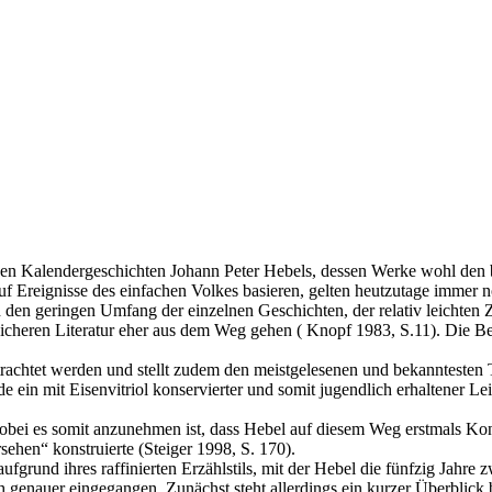
 den Kalendergeschichten Johann Peter Hebels, dessen Werke wohl den 
auf Ereignisse des einfachen Volkes basieren, gelten heutzutage immer n
 den geringen Umfang der einzelnen Geschichten, der relativ leichten
eicheren Literatur eher aus dem Weg gehen ( Knopf 1983, S.11). Die 
rachtet werden und stellt zudem den meistgelesenen und bekanntesten T
rde ein mit Eisenvitriol konservierter und somit jugendlich erhaltene
 wobei es somit anzunehmen ist, dass Hebel auf diesem Weg erstmals Kon
hen“ konstruierte (Steiger 1998, S. 170).
grund ihres raffinierten Erzählstils, mit der Hebel die fünfzig Jah
ch genauer eingegangen. Zunächst steht allerdings ein kurzer Überblick