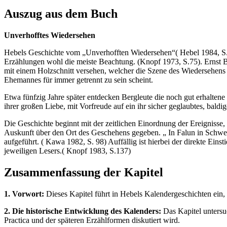
Auszug aus dem Buch
Unverhofftes Wiedersehen
Hebels Geschichte vom „Unverhofften Wiedersehen“( Hebel 1984, S.24
Erzählungen wohl die meiste Beachtung. (Knopf 1973, S.75). Ernst Bl
mit einem Holzschnitt versehen, welcher die Szene des Wiedersehens 
Ehemannes für immer getrennt zu sein scheint.
Etwa fünfzig Jahre später entdecken Bergleute die noch gut erhaltene
ihrer großen Liebe, mit Vorfreude auf ein ihr sicher geglaubtes, bald
Die Geschichte beginnt mit der zeitlichen Einordnung der Ereignisse,
Auskunft über den Ort des Geschehens gegeben. „ In Falun in Schwede
aufgeführt. ( Kawa 1982, S. 98) Auffällig ist hierbei der direkte Ein
jeweiligen Lesers.( Knopf 1983, S.137)
Zusammenfassung der Kapitel
1. Vorwort:
Dieses Kapitel führt in Hebels Kalendergeschichten ein,
2. Die historische Entwicklung des Kalenders:
Das Kapitel untersu
Practica und der späteren Erzählformen diskutiert wird.