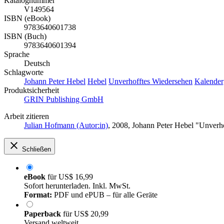
Katalognummer
V149564
ISBN (eBook)
9783640601738
ISBN (Buch)
9783640601394
Sprache
Deutsch
Schlagworte
Johann Peter Hebel
Hebel
Unverhofftes Wiedersehen
Kalender
Produktsicherheit
GRIN Publishing GmbH
Arbeit zitieren
Julian Hofmann (Autor:in)
, 2008, Johann Peter Hebel "Unver
Schließen
eBook
für
US$ 16,99
Sofort herunterladen. Inkl. MwSt.
Format:
PDF und ePUB – für alle Geräte
Paperback
für
US$ 20,99
Versand weltweit