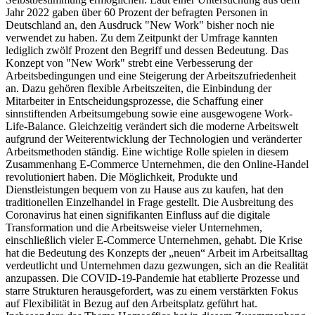
Jahr 2022 gaben über 60 Prozent der befragten Personen in
Deutschland an, den Ausdruck "New Work" bisher noch nie
verwendet zu haben. Zu dem Zeitpunkt der Umfrage kannten
lediglich zwölf Prozent den Begriff und dessen Bedeutung. Das
Konzept von "New Work" strebt eine Verbesserung der
Arbeitsbedingungen und eine Steigerung der Arbeitszufriedenheit
an. Dazu gehören flexible Arbeitszeiten, die Einbindung der
Mitarbeiter in Entscheidungsprozesse, die Schaffung einer
sinnstiftenden Arbeitsumgebung sowie eine ausgewogene Work-
Life-Balance. Gleichzeitig verändert sich die moderne Arbeitswelt
aufgrund der Weiterentwicklung der Technologien und veränderter
Arbeitsmethoden ständig. Eine wichtige Rolle spielen in diesem
Zusammenhang E-Commerce Unternehmen, die den Online-Handel
revolutioniert haben. Die Möglichkeit, Produkte und
Dienstleistungen bequem von zu Hause aus zu kaufen, hat den
traditionellen Einzelhandel in Frage gestellt. Die Ausbreitung des
Coronavirus hat einen signifikanten Einfluss auf die digitale
Transformation und die Arbeitsweise vieler Unternehmen,
einschließlich vieler E-Commerce Unternehmen, gehabt. Die Krise
hat die Bedeutung des Konzepts der „neuen“ Arbeit im Arbeitsalltag
verdeutlicht und Unternehmen dazu gezwungen, sich an die Realität
anzupassen. Die COVID-19-Pandemie hat etablierte Prozesse und
starre Strukturen herausgefordert, was zu einem verstärkten Fokus
auf Flexibilität in Bezug auf den Arbeitsplatz geführt hat.