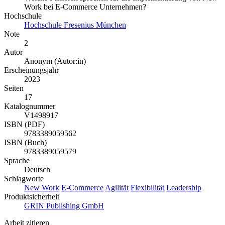
Work bei E-Commerce Unternehmen?
Hochschule
Hochschule Fresenius München
Note
2
Autor
Anonym (Autor:in)
Erscheinungsjahr
2023
Seiten
17
Katalognummer
V1498917
ISBN (PDF)
9783389059562
ISBN (Buch)
9783389059579
Sprache
Deutsch
Schlagworte
New Work
E-Commerce
Agilität
Flexibilität
Leadership
Produktsicherheit
GRIN Publishing GmbH
Arbeit zitieren