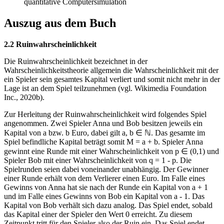
quantitative Computersimulation
Auszug aus dem Buch
2.2 Ruinwahrscheinlichkeit
Die Ruinwahrscheinlichkeit bezeichnet in der
Wahrscheinlichkeitstheorie allgemein die Wahrscheinlichkeit mit der
ein Spieler sein gesamtes Kapital verliert und somit nicht mehr in der
Lage ist an dem Spiel teilzunehmen (vgl. Wikimedia Foundation
Inc., 2020b).
Zur Herleitung der Ruinwahrscheinlichkeit wird folgendes Spiel
angenommen. Zwei Spieler Anna und Bob besitzen jeweils ein
Kapital von a bzw. b Euro, dabei gilt a, b ∈ ℕ. Das gesamte im
Spiel befindliche Kapital beträgt somit M = a + b. Spieler Anna
gewinnt eine Runde mit einer Wahrscheinlichkeit von p ∈ (0,1) und
Spieler Bob mit einer Wahrscheinlichkeit von q = 1 - p. Die
Spielrunden seien dabei voneinander unabhängig. Der Gewinner
einer Runde erhält von dem Verlierer einen Euro. Im Falle eines
Gewinns von Anna hat sie nach der Runde ein Kapital von a + 1
und im Falle eines Gewinns von Bob ein Kapital von a - 1. Das
Kapital von Bob verhält sich dazu analog. Das Spiel endet, sobald
das Kapital einer der Spieler den Wert 0 erreicht. Zu diesem
Zeitpunkt tritt für den Spieler also der Ruin ein. Das Spiel endet