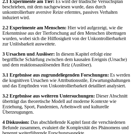
2.1 Experimente am Tier:
Es wird der triadische Versuchsplan
beschrieben, mit dem nachgewiesen wurde, dass durch
unkontrollierbare aversive Reize erlerntes, passives Verhalten
induziert wird.
2.2 Experimente am Menschen:
Hier wird aufgezeigt, wie die
Erkenntnisse aus der Tierforschung auf den Menschen übertragen
wurden, wobei sich die Hilflosigkeit von der Unkontrollierbarkeit
zur Unlösbarkeit ausweitete.
3 Ursachen und Auslöser:
In diesem Kapitel erfolgt eine
begriffliche Schärfung zwischen dem kausalen Ereignis (Ursache)
und dem reaktionsauslösenden Reiz (Auslöser).
3.1 Ergebnisse aus zugrundeliegenden Forschungen:
Es werden
die kognitiven Ursachen wie Attributionsstile, Erwartungshaltungen
und das Empfinden von Unkontrollierbarkeit detailliert analysiert.
3.2 Ergebnisse aus weiteren Untersuchungen:
Dieser Abschnitt
überträgt das theoretische Modell auf moderne Kontexte wie
Erziehung, Sport, Pandemien, Arbeitswelt und kulturelle
Überzeugungen.
4 Diskussion:
Das abschließende Kapitel fasst die verschiedenen
Befunde zusammen, evaluiert die Komplexität des Phänomens und
benennt weiterführende Forschungsaspekte.