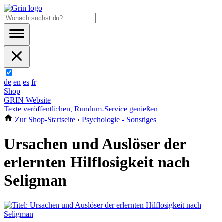
de
en
es
fr
Shop
GRIN Website
Texte veröffentlichen, Rundum-Service genießen
Zur Shop-Startseite
›
Psychologie - Sonstiges
Ursachen und Auslöser der
erlernten Hilflosigkeit nach
Seligman