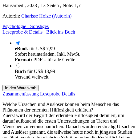
Hausarbeit , 2023 , 13 Seiten , Note: 1,7
Autor:in:
Charisse Holze (Autor:in)
Psychologie - Sonstiges
Leseprobe & Details
Blick ins Buch
eBook
für
US$ 7,99
Sofort herunterladen. Inkl. MwSt.
Format:
PDF – für alle Geräte
Buch
für
US$ 13,99
Versand weltweit
In den Warenkorb
Zusammenfassung
Leseprobe
Details
Welche Ursachen und Auslöser können beim Menschen das
Phänomen der erlernten Hilflosigkeit erklären?
Zuerst wird der Begriff der erlernten Hilflosigkeit definiert, um
darauf aufbauend die ersten Untersuchungen an Tieren und
Menschen zu veranschaulichen. Danach wurden erstmalig Ursachen
und Auslöser genannt, die teilweise heute noch in jüngsten Studien
erwähnt werden. Im nächsten Schritt werden die Begrifflichkeiten