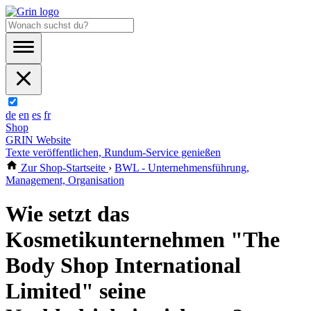
de
en
es
fr
Shop
GRIN Website
Texte veröffentlichen, Rundum-Service genießen
Zur Shop-Startseite
›
BWL - Unternehmensführung,
Management, Organisation
Wie setzt das
Kosmetikunternehmen "The
Body Shop International
Limited" seine