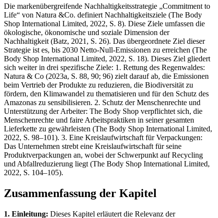
Die markenübergreifende Nachhaltigkeitsstrategie „Commitment to
Life“ von Natura &Co. definiert Nachhaltigkeitsziele (The Body
Shop International Limited, 2022, S. 8). Diese Ziele umfassen die
ökologische, ökonomische und soziale Dimension der
Nachhaltigkeit (Batz, 2021, S. 26). Das übergeordnete Ziel dieser
Strategie ist es, bis 2030 Netto-Null-Emissionen zu erreichen (The
Body Shop International Limited, 2022, S. 18). Dieses Ziel gliedert
sich weiter in drei spezifische Ziele: 1. Rettung des Regenwaldes:
Natura & Co (2023a, S. 88, 90; 96) zielt darauf ab, die Emissionen
beim Vertrieb der Produkte zu reduzieren, die Biodiversität zu
fördern, den Klimawandel zu thematisieren und für den Schutz des
Amazonas zu sensibilisieren. 2. Schutz der Menschenrechte und
Unterstützung der Arbeiter: The Body Shop verpflichtet sich, die
Menschenrechte und faire Arbeitspraktiken in seiner gesamten
Lieferkette zu gewährleisten (The Body Shop International Limited,
2022, S. 98–101). 3. Eine Kreislaufwirtschaft für Verpackungen:
Das Unternehmen strebt eine Kreislaufwirtschaft für seine
Produktverpackungen an, wobei der Schwerpunkt auf Recycling
und Abfallreduzierung liegt (The Body Shop International Limited,
2022, S. 104–105).
Zusammenfassung der Kapitel
1. Einleitung:
Dieses Kapitel erläutert die Relevanz der