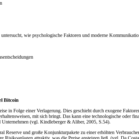
en
und untersucht, wie psychologische Faktoren und moderne Kommunikatio
onsentscheidungen
l Bitcoin
se in Folge einer Verlagerung. Dies geschieht durch exogene Faktoren, 
tensweisen, mit sich bringt. Das kann eine technologische oder finanz
Unternehmen (vgl. Kindleberger & Aliber, 2005, S.54).
al Reserve und große Konjunkturpakete zu einer erhöhten Verbraucher
 Risikoanlagen attraktiv, was die Preise ansteigen ließ. (vgl. Da Cost