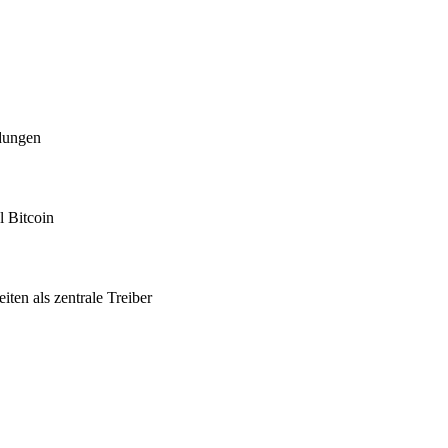
idungen
l Bitcoin
ten als zentrale Treiber