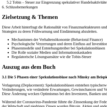
5.2 Tobin – Steuer zur Eingrenzung spekulativer Handelsaktivität
6. Schlussbemerkungen
Zielsetzung & Themen
Diese Arbeit hinterfragt die Rationalität von Finanzmarktakteuren 
Strategien zu deren Frühwarnung und Eindämmung abzuleiten.
Mechanismen der Verhaltensökonomie (Behavioral Finance)
Psychologische Verzerrungen und deren Einfluss auf Investiti
Phasenmodelle und Entstehungstreiber bei Spekulationsblasen
Die Rolle sozialer Medien und Informationskaskaden
Regulatorische Lösungsansätze wie die Tobin-Steuer
Auszug aus dem Buch
3.1 Die 5 Phasen einer Spekulationsblase nach Minsky am Beispie
Verlagerung (Deplacement): Spekulationsblasen entstehen typischerwei
Veränderungen, wie veränderte Erwartungen, Gewinnchancen und Verhal
Diese Änderung wecken Optimismus bei den Investoren, Banken und 
Während der Coronavirus-Pandemie führte die Zinssenkung der Feder
der Wirtschaft und niedrigen Zinsen wurden Bitcoin, Aktien und andere