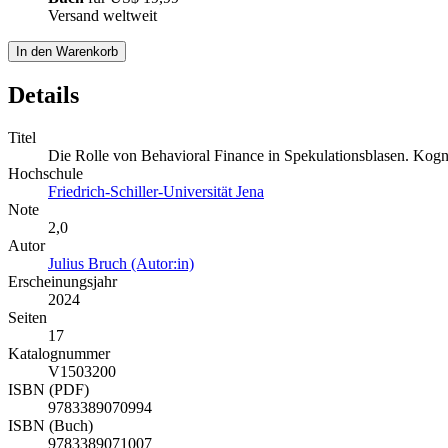
Versand weltweit
In den Warenkorb
Details
Titel
Die Rolle von Behavioral Finance in Spekulationsblasen. Kogn
Hochschule
Friedrich-Schiller-Universität Jena
Note
2,0
Autor
Julius Bruch (Autor:in)
Erscheinungsjahr
2024
Seiten
17
Katalognummer
V1503200
ISBN (PDF)
9783389070994
ISBN (Buch)
9783389071007