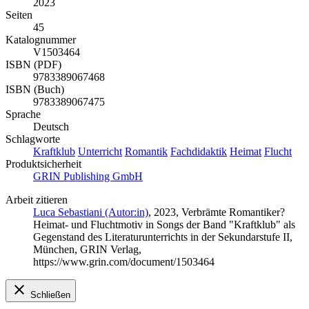
2023
Seiten
45
Katalognummer
V1503464
ISBN (PDF)
9783389067468
ISBN (Buch)
9783389067475
Sprache
Deutsch
Schlagworte
Kraftklub
Unterricht
Romantik
Fachdidaktik
Heimat
Flucht
Produktsicherheit
GRIN Publishing GmbH
Arbeit zitieren
Luca Sebastiani (Autor:in)
, 2023, Verbrämte Romantiker?
Heimat- und Fluchtmotiv in Songs der Band "Kraftklub" als
Gegenstand des Literaturunterrichts in der Sekundarstufe II,
München, GRIN Verlag,
https://www.grin.com/document/1503464
Schließen