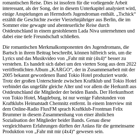
romantischen Reise. Dies ist insofern für die vorliegende Arbeit
interessant, als der Song, der in diesem Unterkapitel analysiert wird,
einige Anspielungen an Herrndorfs Jugendroman enthält. „Tschick“
erzählt die Geschichte zweier Vierzehnjähriger aus Berlin, die im
Sommer eine gewagte und abenteuerliche Reise durch
Ostdeutschland in einem gestohlenem Lada Niva unternehmen und
dabei eine tiefe Freundschaft schließen.
Die romantischen Merkmalkomponenten des Jugendromans, die
Bartsch in ihrem Beitrag beschreibt, können hilfreich sein, um die
Lyrics und das Musikvideo von „Fahr mit mir (4x4)“ besser zu
verstehen. Es handelt sich dabei um den vierten Song aus dem 2022
veröffentlichten Album „KARGO“, der in Zusammenarbeit mit der
2005 bekannt gewordenen Band Tokio Hotel produziert wurde.
Trotz der großen Unterschiede zwischen Kraftklub und Tokio Hotel
verbindet das ungefähr gleiche Alter und vor allem die Herkunft aus
Ostdeutschland die Mitglieder der beiden Bands. Der Herkunftsort
von Tokio Hotel, Magdeburg, ist nur wenige Fahrstunden von
Kraftklubs Heimatstadt Chemnitz entfernt. In einem Interview mit
dem Online-Radio FluxFM sprach Kraftklub-Frontman Felix
Brummer in diesem Zusammenhang von einer ähnlichen
Sozialisation der Mitglieder beider Bands. Genau diese
vergleichbaren Erfahrungen dürften der Anlass für die gemeinsame
Produktion von „Fahr mit mir (4x4)“ gewesen sein.