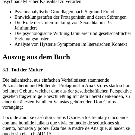
psychoanalytischer Kausalität zu verorten.
Psychoanalytische Grundlagen nach Sigmund Freud
Entwicklungsstufen der Protagonistin und deren Störungen
Die Rolle der Unterdrückung von Sexualität im 19.
Jahrhundert
Die psychologische Wirkung familiärer und gesellschaftlicher
Erziehungsmuster
Analyse von Hysterie-Symptomen im literarischen Kontext
Auszug aus dem Buch
3.1. Tod der Mutter
Die italienische, aus einfachen Verhältnissen stammende
Putzmacherin und Mutter der Protagonistin Ana Ozores starb schon
bei ihrer Geburt, welcher eine aus der gesellschaftlichen Perspektive
gesehen fragwürdige Eheschließung mit dem liberal denkenden, zu
einer der ältesten Familien Vetustas gehörenden Don Carlos
voranging:
Loco de amor se casó don Carlos Ozores a los treinta y cinco años
con una humilde italiana que vivía en medio de seduciones sin
cuento, honrada y pobre. Èsta fue la madre de Ana que, al nacer, se
quedó sin ella. (I: 241) 15