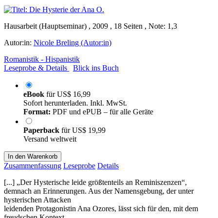
Hausarbeit (Hauptseminar) , 2009 , 18 Seiten , Note: 1,3
Autor:in:
Nicole Breling (Autor:in)
Romanistik - Hispanistik
Leseprobe & Details
Blick ins Buch
eBook
für
US$ 16,99
Sofort herunterladen. Inkl. MwSt.
Format:
PDF und ePUB – für alle Geräte
Paperback
für
US$ 19,99
Versand weltweit
In den Warenkorb
Zusammenfassung
Leseprobe
Details
[...] „Der Hysterische leide größtenteils an Reminiszenzen“,
demnach an Erinnerungen. Aus der Namensgebung, der unter
hysterischen Attacken
leidenden Protagonistin Ana Ozores, lässt sich für den, mit dem
freudschen Kontext