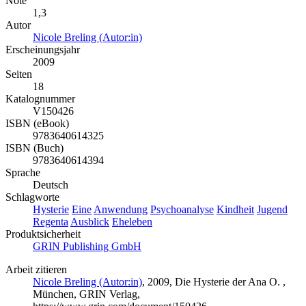
Note
1,3
Autor
Nicole Breling (Autor:in)
Erscheinungsjahr
2009
Seiten
18
Katalognummer
V150426
ISBN (eBook)
9783640614325
ISBN (Buch)
9783640614394
Sprache
Deutsch
Schlagworte
Hysterie
Eine
Anwendung
Psychoanalyse
Kindheit
Jugend
Regenta
Ausblick
Eheleben
Produktsicherheit
GRIN Publishing GmbH
Arbeit zitieren
Nicole Breling (Autor:in)
, 2009, Die Hysterie der Ana O. ,
München, GRIN Verlag,