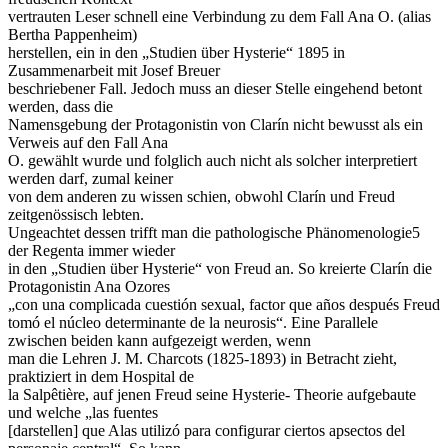
vertrauten Leser schnell eine Verbindung zu dem Fall Ana O. (alias
Bertha Pappenheim)
herstellen, ein in den „Studien über Hysterie“ 1895 in
Zusammenarbeit mit Josef Breuer
beschriebener Fall. Jedoch muss an dieser Stelle eingehend betont
werden, dass die
Namensgebung der Protagonistin von Clarín nicht bewusst als ein
Verweis auf den Fall Ana
O. gewählt wurde und folglich auch nicht als solcher interpretiert
werden darf, zumal keiner
von dem anderen zu wissen schien, obwohl Clarín und Freud
zeitgenössisch lebten.
Ungeachtet dessen trifft man die pathologische Phänomenologie5
der Regenta immer wieder
in den „Studien über Hysterie“ von Freud an. So kreierte Clarín die
Protagonistin Ana Ozores
„con una complicada cuestión sexual, factor que años después Freud
tomó el núcleo determinante de la neurosis“. Eine Parallele
zwischen beiden kann aufgezeigt werden, wenn
man die Lehren J. M. Charcots (1825-1893) in Betracht zieht,
praktiziert in dem Hospital de
la Salpêtière, auf jenen Freud seine Hysterie- Theorie aufgebaute
und welche „las fuentes
[darstellen] que Alas utilizó para configurar ciertos apsectos del