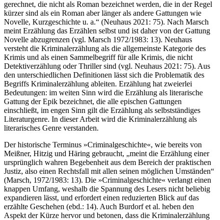
gerechnet, die nicht als Roman bezeichnet werden, die in der Regel
kürzer sind als ein Roman aber länger als andere Gattungen wie
Novelle, Kurzgeschichte u. a.“ (Neuhaus 2021: 75). Nach Marsch
meint Erzählung das Erzählen selbst und ist daher von der Gattung
Novelle abzugrenzen (vgl. Marsch 1972/1983: 13). Neuhaus
versteht die Kriminalerzählung als die allgemeinstе Kategorie des
Krimis und als einen Sammelbegriff für alle Krimis, die nicht
Detektiverzählung oder Thriller sind (vgl. Neuhaus 2021: 75). Aus
den unterschiedlichen Definitionen lässt sich die Problematik des
Begriffs Kriminalerzählung ableiten. Erzählung hat zweierlei
Bedeutungen: im weiten Sinn wird die Erzählung als literarische
Gattung der Epik bezeichnet, die alle epischen Gattungen
einschließt, im engen Sinn gilt die Erzählung als selbstständiges
Literaturgenre. In dieser Arbeit wird die Kriminalerzählung als
literarisches Genre verstanden.
Der historische Terminus »Criminalgeschichte«, wie bereits von
Meißner, Hitzig und Häring gebraucht, „meint die Erzählung einer
ursprünglich wahren Begebenheit aus dem Bereich der praktischen
Justiz, also einen Rechtsfall mit allen seinen möglichen Umständen“
(Marsch, 1972/1983: 13). Die »Criminalgeschichte« verlangt einen
knappen Umfang, weshalb die Spannung des Lesers nicht beliebig
expandieren lässt, und erfordert einen reduzierten Blick auf das
erzählte Geschehen (ebd.: 14). Auch Burdorf et al. heben den
Aspekt der Kürze hervor und betonen, dass die Kriminalerzählung