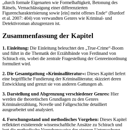
„durch formale Eigenarten wie Formelhaftigkeit, Betonung des
Rätsels, Vernachlässigung einer differenzierten
Figurencharakterisierung sowie [ein] meist offenes Ende“ (Burdorf
et al. 2007: 404) von verwandten Genres wie Kriminal- und
Detektivroman abzugrenzen ist.
Zusammenfassung der Kapitel
1. Einleitung:
Die Einleitung beleuchtet den „True-Crime“-Boom
und führt in die Thematik der Erzählbände von Ferdinand von
Schirach ein, wobei die zentrale Fragestellung der Genreeinordnung
formuliert wird.
2. Die Gesamtgattung »Kriminalliteratur«:
Dieses Kapitel liefert
eine begriffliche Fundierung der Kriminalliteratur, skizziert deren
Entwicklung und grenzt sie von anderen Gattungen ab.
3. Darstellung und Abgrenzung verschiedener Genres:
Hier
werden die theoretischen Grundlagen zu den Genres
Kriminalerzählung, Novelle und Fallgeschichte detailliert
ausgearbeitet und analysiert.
4. Forschungsstand und methodisches Vorgehen:
Dieses Kapitel
reflektiert existierende wissenschaftliche Ansätze zu Schirach und
legt die methodische Vorgehensweise der eigenen Untersuchung