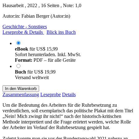
Hausarbeit , 2022 , 16 Seiten , Note: 1,0
Autor:in:
Fabian Berger (Autor:in)
Geschichte - Sonstiges
Leseprobe & Details
Blick ins Buch
eBook
für
US$ 15,99
Sofort herunterladen. Inkl. MwSt.
Format:
PDF – für alle Geräte
Buch
für
US$ 19,99
Versand weltweit
In den Warenkorb
Zusammenfassung
Leseprobe
Details
Um die Bedeutung des Arbeiters für die Ruhrbesetzung zu
verdeutlichen, soll exemplarisch das politische Plakat mit dem Titel
„Nein! Mich zwingt ihr nicht!“ nach der historisch-kritischen
Methode interpretiert und die Frage erörtert werden, welche Rolle
der Arbeiter im Verlauf der Ruhrbesetzung gespielt hat.
Zuletzt konnte man sie vor der Bundestagswahl 2021 nahezu an