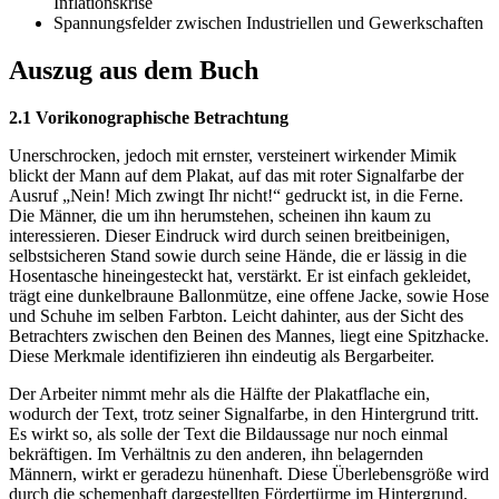
Inflationskrise
Spannungsfelder zwischen Industriellen und Gewerkschaften
Auszug aus dem Buch
2.1 Vorikonographische Betrachtung
Unerschrocken, jedoch mit ernster, versteinert wirkender Mimik
blickt der Mann auf dem Plakat, auf das mit roter Signalfarbe der
Ausruf „Nein! Mich zwingt Ihr nicht!“ gedruckt ist, in die Ferne.
Die Männer, die um ihn herumstehen, scheinen ihn kaum zu
interessieren. Dieser Eindruck wird durch seinen breitbeinigen,
selbstsicheren Stand sowie durch seine Hände, die er lässig in die
Hosentasche hineingesteckt hat, verstärkt. Er ist einfach gekleidet,
trägt eine dunkelbraune Ballonmütze, eine offene Jacke, sowie Hose
und Schuhe im selben Farbton. Leicht dahinter, aus der Sicht des
Betrachters zwischen den Beinen des Mannes, liegt eine Spitzhacke.
Diese Merkmale identifizieren ihn eindeutig als Bergarbeiter.
Der Arbeiter nimmt mehr als die Hälfte der Plakatflache ein,
wodurch der Text, trotz seiner Signalfarbe, in den Hintergrund tritt.
Es wirkt so, als solle der Text die Bildaussage nur noch einmal
bekräftigen. Im Verhältnis zu den anderen, ihn belagernden
Männern, wirkt er geradezu hünenhaft. Diese Überlebensgröße wird
durch die schemenhaft dargestellten Fördertürme im Hintergrund,