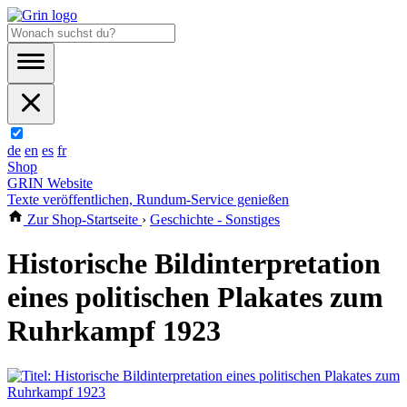
de
en
es
fr
Shop
GRIN Website
Texte veröffentlichen, Rundum-Service genießen
Zur Shop-Startseite
›
Geschichte - Sonstiges
Historische Bildinterpretation
eines politischen Plakates zum
Ruhrkampf 1923