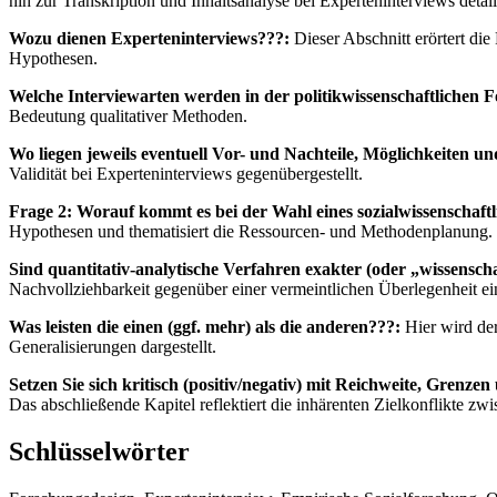
hin zur Transkription und Inhaltsanalyse bei Experteninterviews detail
Wozu dienen Experteninterviews???:
Dieser Abschnitt erörtert di
Hypothesen.
Welche Interviewarten werden in der politikwissenschaftlichen F
Bedeutung qualitativer Methoden.
Wo liegen jeweils eventuell Vor- und Nachteile, Möglichkeiten 
Validität bei Experteninterviews gegenübergestellt.
Frage 2: Worauf kommt es bei der Wahl eines sozialwissenschaft
Hypothesen und thematisiert die Ressourcen- und Methodenplanung.
Sind quantitativ-analytische Verfahren exakter (oder „wissenschaf
Nachvollziehbarkeit gegenüber einer vermeintlichen Überlegenheit ei
Was leisten die einen (ggf. mehr) als die anderen???:
Hier wird der
Generalisierungen dargestellt.
Setzen Sie sich kritisch (positiv/negativ) mit Reichweite, Gren
Das abschließende Kapitel reflektiert die inhärenten Zielkonflikte 
Schlüsselwörter