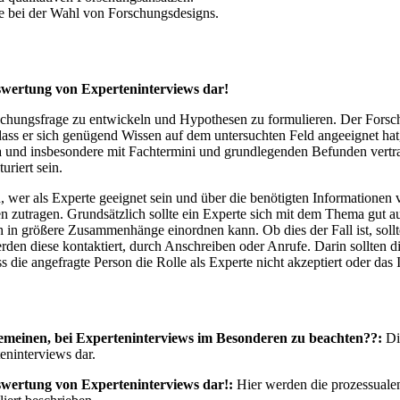
te bei der Wahl von Forschungsdesigns.
uswertung von Experteninterviews dar!
schungsfrage zu entwickeln und Hypothesen zu formulieren. Der Forsche
, dass er sich genügend Wissen auf dem untersuchten Feld angeeignet h
a und insbesondere mit Fachtermini und grundlegenden Befunden vert
uriert sein.
wer als Experte geeignet sein und über die benötigten Informationen ve
 zutragen. Grundsätzlich sollte ein Experte sich mit dem Thema gut a
 in größere Zusammenhänge einordnen kann. Ob dies der Fall ist, sollt
erden diese kontaktiert, durch Anschreiben oder Anrufe. Darin sollten d
 die angefragte Person die Rolle als Experte nicht akzeptiert oder das
emeinen, bei Experteninterviews im Besonderen zu beachten??:
Die
eninterviews dar.
swertung von Experteninterviews dar!:
Hier werden die prozessuale