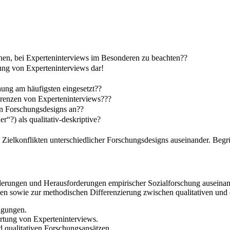
nen, bei Experteninterviews im Besonderen zu beachten??
ung von Experteninterviews dar!
hung am häufigsten eingesetzt??
Grenzen von Experteninterviews???
en Forschungsdesigns an??
r“?) als qualitativ-deskriptive?
und Zielkonflikten unterschiedlicher Forschungsdesigns auseinander. Be
rderungen und Herausforderungen empirischer Sozialforschung auseinand
 sowie zur methodischen Differenzierung zwischen qualitativen und q
agungen.
rtung von Experteninterviews.
d qualitativen Forschungsansätzen.