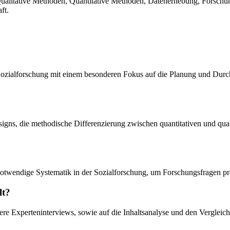
litative Methoden, Quantitative Methoden, Datenerhebung, Forschungsfr
ft.
Sozialforschung mit einem besonderen Fokus auf die Planung und Durc
ns, die methodische Differenzierung zwischen quantitativen und quali
e notwendige Systematik in der Sozialforschung, um Forschungsfragen p
lt?
re Experteninterviews, sowie auf die Inhaltsanalyse und den Vergleich 