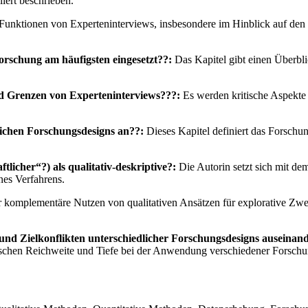
liert beschrieben.
e Funktionen von Experteninterviews, insbesondere im Hinblick auf de
orschung am häufigsten eingesetzt??:
Das Kapitel gibt einen Überbli
und Grenzen von Experteninterviews???:
Es werden kritische Aspekte
lichen Forschungsdesigns an??:
Dieses Kapitel definiert das Forschu
tlicher“?) als qualitativ-deskriptive?:
Die Autorin setzt sich mit de
nes Verfahrens.
 komplementäre Nutzen von qualitativen Ansätzen für explorative Zwe
zen und Zielkonflikten unterschiedlicher Forschungsdesigns ausein
zwischen Reichweite und Tiefe bei der Anwendung verschiedener Forschu