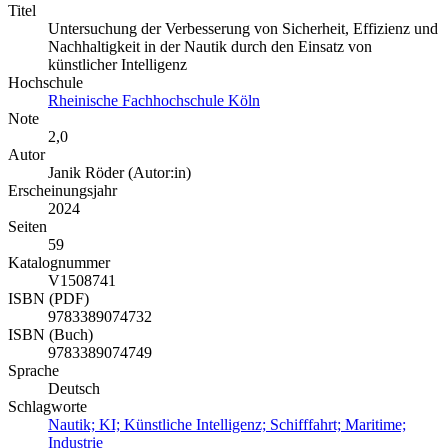
Titel
Untersuchung der Verbesserung von Sicherheit, Effizienz und
Nachhaltigkeit in der Nautik durch den Einsatz von
künstlicher Intelligenz
Hochschule
Rheinische Fachhochschule Köln
Note
2,0
Autor
Janik Röder (Autor:in)
Erscheinungsjahr
2024
Seiten
59
Katalognummer
V1508741
ISBN (PDF)
9783389074732
ISBN (Buch)
9783389074749
Sprache
Deutsch
Schlagworte
Nautik; KI; Künstliche Intelligenz; Schifffahrt; Maritime;
Industrie