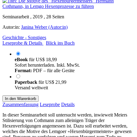
Seminararbeit , 2019 , 28 Seiten
Autor:in:
Janina Weber (Autor:in)
Geschichte - Sonstiges
Leseprobe & Details
Blick ins Buch
eBook
für
US$ 18,99
Sofort herunterladen. Inkl. MwSt.
Format:
PDF – für alle Geräte
Paperback
für
US$ 21,99
Versand weltweit
In den Warenkorb
Zusammenfassung
Leseprobe
Details
In dieser Seminararbeit soll untersucht werden, inwieweit Meiers
Stilisierung von Cothmann zum alleinigen Träger der
Hexenverfolgungen angemessen ist. Dazu soll erarbeitet werden,
welches die Motive des Lemgoer «Hexenbürgermeisters» gewesen
sind, Personen zu verfolgen und wegen Hexerei zum Tode zu