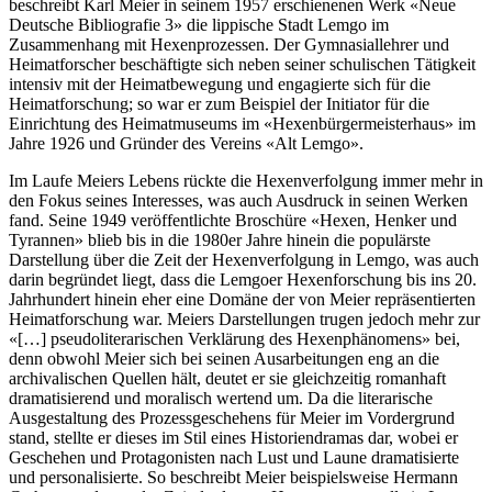
beschreibt Karl Meier in seinem 1957 erschienenen Werk «Neue
Deutsche Bibliografie 3» die lippische Stadt Lemgo im
Zusammenhang mit Hexenprozessen. Der Gymnasiallehrer und
Heimatforscher beschäftigte sich neben seiner schulischen Tätigkeit
intensiv mit der Heimatbewegung und engagierte sich für die
Heimatforschung; so war er zum Beispiel der Initiator für die
Einrichtung des Heimatmuseums im «Hexenbürgermeisterhaus» im
Jahre 1926 und Gründer des Vereins «Alt Lemgo».
Im Laufe Meiers Lebens rückte die Hexenverfolgung immer mehr in
den Fokus seines Interesses, was auch Ausdruck in seinen Werken
fand. Seine 1949 veröffentlichte Broschüre «Hexen, Henker und
Tyrannen» blieb bis in die 1980er Jahre hinein die populärste
Darstellung über die Zeit der Hexenverfolgung in Lemgo, was auch
darin begründet liegt, dass die Lemgoer Hexenforschung bis ins 20.
Jahrhundert hinein eher eine Domäne der von Meier repräsentierten
Heimatforschung war. Meiers Darstellungen trugen jedoch mehr zur
«[…] pseudoliterarischen Verklärung des Hexenphänomens» bei,
denn obwohl Meier sich bei seinen Ausarbeitungen eng an die
archivalischen Quellen hält, deutet er sie gleichzeitig romanhaft
dramatisierend und moralisch wertend um. Da die literarische
Ausgestaltung des Prozessgeschehens für Meier im Vordergrund
stand, stellte er dieses im Stil eines Historiendramas dar, wobei er
Geschehen und Protagonisten nach Lust und Laune dramatisierte
und personalisierte. So beschreibt Meier beispielsweise Hermann