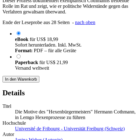
Dieser Prozess dokumentiert exemplarisch Cothmanns treibende
Rolle im Rat und zeigt, wie er politische Widerstände gegen das
Verfahren gewaltsam überwand.
Ende der Leseprobe aus 28 Seiten -
nach oben
eBook
für
US$ 18,99
Sofort herunterladen. Inkl. MwSt.
Format:
PDF – für alle Geräte
Paperback
für
US$ 21,99
Versand weltweit
In den Warenkorb
Details
Titel
Die Motive des "Hexenbürgermeisters" Hermann Cothmann,
in Lemgo Hexenprozesse zu führen
Hochschule
Université de Fribourg - Universität Freiburg (Schweiz)
Autor
Janina Weber (Autor:in)