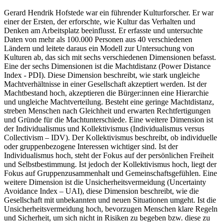
Gerard Hendrik Hofstede war ein führender Kulturforscher. Er war
einer der Ersten, der erforschte, wie Kultur das Verhalten und
Denken am Arbeitsplatz beeinflusst. Er erfasste und untersuchte
Daten von mehr als 100.000 Personen aus 40 verschiedenen
Ländern und leitete daraus ein Modell zur Untersuchung von
Kulturen ab, das sich mit sechs verschiedenen Dimensionen befasst.
Eine der sechs Dimensionen ist die Machtdistanz (Power Distance
Index - PDI). Diese Dimension beschreibt, wie stark ungleiche
Machtverhältnisse in einer Gesellschaft akzeptiert werden. Ist der
Machtbestand hoch, akzeptieren die Bürger:innen eine Hierarchie
und ungleiche Machtverteilung. Besteht eine geringe Machtdistanz,
streben Menschen nach Gleichheit und erwarten Rechtfertigungen
und Gründe für die Machtunterschiede. Eine weitere Dimension ist
der Individualismus und Kollektivismus (Individualismus versus
Collectivism – IDV). Der Kollektivismus beschreibt, ob individuelle
oder gruppenbezogene Interessen wichtiger sind. Ist der
Individualismus hoch, steht der Fokus auf der persönlichen Freiheit
und Selbstbestimmung. Ist jedoch der Kollektivismus hoch, liegt der
Fokus auf Gruppenzusammenhalt und Gemeinschaftsgefühlen. Eine
weitere Dimension ist die Unsicherheitsvermeidung (Uncertainty
Avoidance Index – UAI), diese Dimension beschreibt, wie die
Gesellschaft mit unbekannten und neuen Situationen umgeht. Ist die
Unsicherheitsvermeidung hoch, bevorzugen Menschen klare Regeln
und Sicherheit, um sich nicht in Risiken zu begeben bzw. diese zu