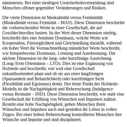
minimieren. Bei einer niedrigen Unsicherheitsvermeidung sind
Menschen offener gegenüber Veränderungen und Risiken.
Die vierte Dimension ist Maskulinität versus Femininität
(Maskulinität versus Feminität – MAS). Diese Dimension beschreibt
die vorherrschenden Werte in einer Gesellschaft, die auf
Geschlechtsrollen basiert. Ist der Wert dieser Dimension niedrig,
beschreibt dies eine feminine Dominanz, welche Werte wie
Kooperation, Fürsorglichkeit und Gleichstellung darstellt, während
ein hoher Wert die Vormachtstellung männlicher Werte beschreibt,
wie beispielsweise Dominanz, Leistung und Anerkennung. Die
nächste Dimension ist die lang- oder kurzfristige Ausrichtung
(Long-Term Orientation – LTO). Dies ist eine Ergänzung von
Hofstede und beschreibt, wie weit eine Gesellschaft
zukunftsorientiert plant und ob sie aus einer langfristigen
(Sparsamkeit und Beharrlichkeit) oder kurzfristigen Sicht
(Flexibilität und Egoismus) denkt. Der letzte Punkt des Hofstede-
Modells ist die Nachgiebigkeit und Beherrschung (Indulgence
versus Restraint – IND). Diese Dimension beschreibt, wie stark eine
Gesellschaft die Erfüllung von Wünschen und Impulsen zulässt.
Besteht eine hohe Nachgiebigkeit, gehen Menschen ihren
Wünschen und Impulsen nach und genießen ihr Leben in vollen
Zügen. Bei einer hohen Beherrschung kontrollieren Menschen ihre
Wünsche und Impulse und sind diszipliniert.