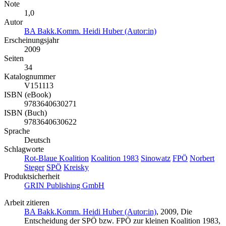
Note
1,0
Autor
BA Bakk.Komm. Heidi Huber (Autor:in)
Erscheinungsjahr
2009
Seiten
34
Katalognummer
V151113
ISBN (eBook)
9783640630271
ISBN (Buch)
9783640630622
Sprache
Deutsch
Schlagworte
Rot-Blaue Koalition
Koalition 1983
Sinowatz
FPÖ
Norbert
Steger
SPÖ
Kreisky
Produktsicherheit
GRIN Publishing GmbH
Arbeit zitieren
BA Bakk.Komm. Heidi Huber (Autor:in)
, 2009, Die
Entscheidung der SPÖ bzw. FPÖ zur kleinen Koalition 1983,