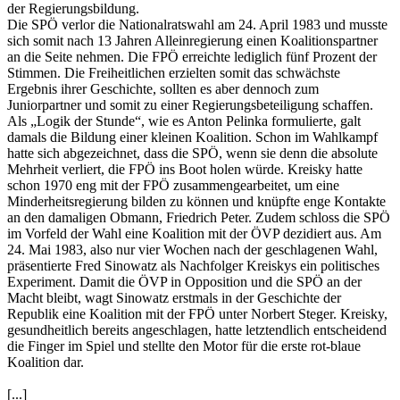
der Regierungsbildung.
Die SPÖ verlor die Nationalratswahl am 24. April 1983 und musste
sich somit nach 13 Jahren Alleinregierung einen Koalitionspartner
an die Seite nehmen. Die FPÖ erreichte lediglich fünf Prozent der
Stimmen. Die Freiheitlichen erzielten somit das schwächste
Ergebnis ihrer Geschichte, sollten es aber dennoch zum
Juniorpartner und somit zu einer Regierungsbeteiligung schaffen.
Als „Logik der Stunde“, wie es Anton Pelinka formulierte, galt
damals die Bildung einer kleinen Koalition. Schon im Wahlkampf
hatte sich abgezeichnet, dass die SPÖ, wenn sie denn die absolute
Mehrheit verliert, die FPÖ ins Boot holen würde. Kreisky hatte
schon 1970 eng mit der FPÖ zusammengearbeitet, um eine
Minderheitsregierung bilden zu können und knüpfte enge Kontakte
an den damaligen Obmann, Friedrich Peter. Zudem schloss die SPÖ
im Vorfeld der Wahl eine Koalition mit der ÖVP dezidiert aus. Am
24. Mai 1983, also nur vier Wochen nach der geschlagenen Wahl,
präsentierte Fred Sinowatz als Nachfolger Kreiskys ein politisches
Experiment. Damit die ÖVP in Opposition und die SPÖ an der
Macht bleibt, wagt Sinowatz erstmals in der Geschichte der
Republik eine Koalition mit der FPÖ unter Norbert Steger. Kreisky,
gesundheitlich bereits angeschlagen, hatte letztendlich entscheidend
die Finger im Spiel und stellte den Motor für die erste rot-blaue
Koalition dar.
[...]