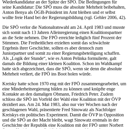
Wiederkandidatur an der Spitze der SPÖ. Die Bedingungen für
seine Kandidatur: Die SPÖ muss die absolute Mehrheit beibehalten,
Anton Benya als ÖGB-Präsident im Amt bleiben und er selbst
wollte freie Hand bei der Regierungsbildung (vgl. Gehler 2006, 42).
Die SPÖ verlor die Nationalratswahl am 24. April 1983 und musste
sich somit nach 13 Jahren Alleinregierung einen Koalitionspartner
an die Seite nehmen. Die FPÖ erreichte lediglich fünf Prozent der
Stimmen. Die Freiheitlichen erzielten somit das schwächste
Ergebnis ihrer Geschichte, sollten es aber dennoch zum
Juniorpartner und somit zu einer Regierungsbeteiligung schaffen.
Als „Logik der Stunde“, wie es Anton Pelinka formulierte, galt
damals die Bildung einer kleinen Koalition. Schon im Wahlkampf
hatte sich abgezeichnet, dass die SPÖ, wenn sie denn die absolute
Mehrheit verliert, die FPÖ ins Boot holen würde.
Kreisky hatte schon 1970 eng mit der FPÖ zusammengearbeitet, um
eine Minderheitsregierung bilden zu können und knüpfte enge
Kontakte an den damaligen Obmann, Friedrich Peter. Zudem
schloss die SPÖ im Vorfeld der Wahl eine Koalition mit der ÖVP
dezidiert aus. Am 24. Mai 1983, also nur vier Wochen nach der
geschlagenen Wahl, präsentierte Fred Sinowatz als Nachfolger
Kreiskys ein politisches Experiment. Damit die ÖVP in Opposition
und die SPÖ an der Macht bleibt, wagt Sinowatz erstmals in der
Geschichte der Republik eine Koalition mit der FPÖ unter Norbert