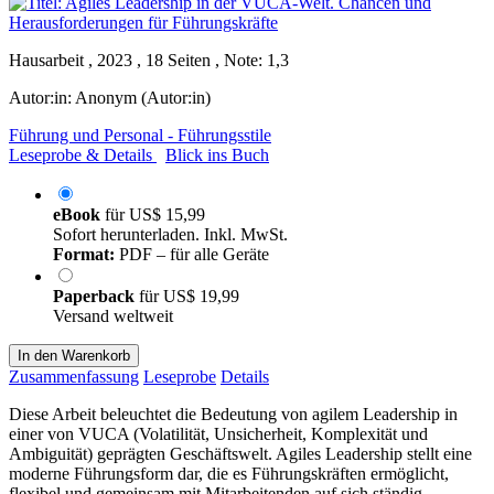
Hausarbeit , 2023 , 18 Seiten , Note: 1,3
Autor:in:
Anonym (Autor:in)
Führung und Personal - Führungsstile
Leseprobe & Details
Blick ins Buch
eBook
für
US$ 15,99
Sofort herunterladen. Inkl. MwSt.
Format:
PDF – für alle Geräte
Paperback
für
US$ 19,99
Versand weltweit
In den Warenkorb
Zusammenfassung
Leseprobe
Details
Diese Arbeit beleuchtet die Bedeutung von agilem Leadership in
einer von VUCA (Volatilität, Unsicherheit, Komplexität und
Ambiguität) geprägten Geschäftswelt. Agiles Leadership stellt eine
moderne Führungsform dar, die es Führungskräften ermöglicht,
flexibel und gemeinsam mit Mitarbeitenden auf sich ständig