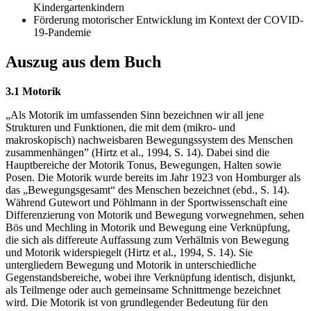
Kindergartenkindern
Förderung motorischer Entwicklung im Kontext der COVID-
19-Pandemie
Auszug aus dem Buch
3.1 Motorik
„Als Motorik im umfassenden Sinn bezeichnen wir all jene
Strukturen und Funktionen, die mit dem (mikro- und
makroskopisch) nachweisbaren Bewegungssystem des Menschen
zusammenhängen” (Hirtz et al., 1994, S. 14). Dabei sind die
Hauptbereiche der Motorik Tonus, Bewegungen, Halten sowie
Posen. Die Motorik wurde bereits im Jahr 1923 von Homburger als
das „Bewegungsgesamt“ des Menschen bezeichnet (ebd., S. 14).
Während Gutewort und Pöhlmann in der Sportwissenschaft eine
Differenzierung von Motorik und Bewegung vorwegnehmen, sehen
Bös und Mechling in Motorik und Bewegung eine Verknüpfung,
die sich als differeute Auffassung zum Verhältnis von Bewegung
und Motorik widerspiegelt (Hirtz et al., 1994, S. 14). Sie
untergliedern Bewegung und Motorik in unterschiedliche
Gegenstandsbereiche, wobei ihre Verknüpfung identisch, disjunkt,
als Teilmenge oder auch gemeinsame Schnittmenge bezeichnet
wird. Die Motorik ist von grundlegender Bedeutung für den