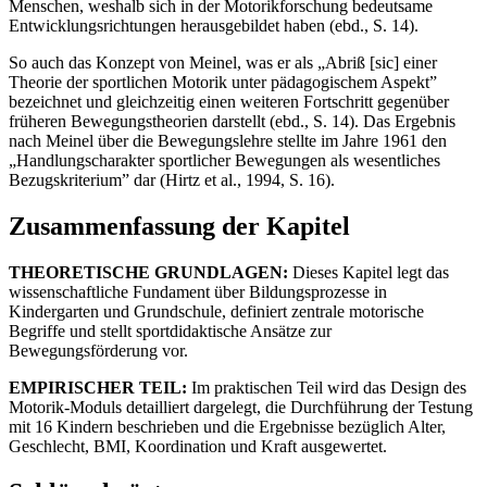
Menschen, weshalb sich in der Motorikforschung bedeutsame
Entwicklungsrichtungen herausgebildet haben (ebd., S. 14).
So auch das Konzept von Meinel, was er als „Abriß [sic] einer
Theorie der sportlichen Motorik unter pädagogischem Aspekt”
bezeichnet und gleichzeitig einen weiteren Fortschritt gegenüber
früheren Bewegungstheorien darstellt (ebd., S. 14). Das Ergebnis
nach Meinel über die Bewegungslehre stellte im Jahre 1961 den
„Handlungscharakter sportlicher Bewegungen als wesentliches
Bezugskriterium” dar (Hirtz et al., 1994, S. 16).
Zusammenfassung der Kapitel
THEORETISCHE GRUNDLAGEN:
Dieses Kapitel legt das
wissenschaftliche Fundament über Bildungsprozesse in
Kindergarten und Grundschule, definiert zentrale motorische
Begriffe und stellt sportdidaktische Ansätze zur
Bewegungsförderung vor.
EMPIRISCHER TEIL:
Im praktischen Teil wird das Design des
Motorik-Moduls detailliert dargelegt, die Durchführung der Testung
mit 16 Kindern beschrieben und die Ergebnisse bezüglich Alter,
Geschlecht, BMI, Koordination und Kraft ausgewertet.