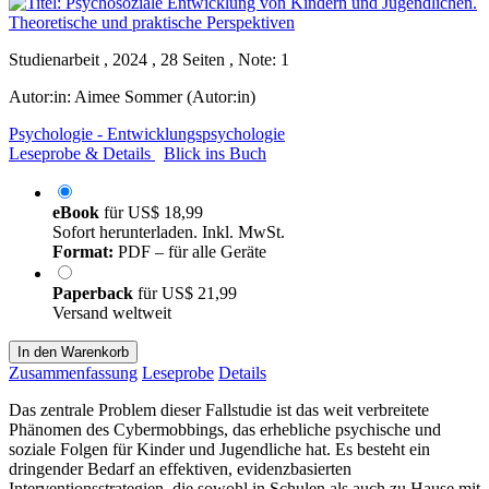
Studienarbeit , 2024 , 28 Seiten , Note: 1
Autor:in:
Aimee Sommer (Autor:in)
Psychologie - Entwicklungspsychologie
Leseprobe & Details
Blick ins Buch
eBook
für
US$ 18,99
Sofort herunterladen. Inkl. MwSt.
Format:
PDF – für alle Geräte
Paperback
für
US$ 21,99
Versand weltweit
In den Warenkorb
Zusammenfassung
Leseprobe
Details
Das zentrale Problem dieser Fallstudie ist das weit verbreitete
Phänomen des Cybermobbings, das erhebliche psychische und
soziale Folgen für Kinder und Jugendliche hat. Es besteht ein
dringender Bedarf an effektiven, evidenzbasierten
Interventionsstrategien, die sowohl in Schulen als auch zu Hause mit