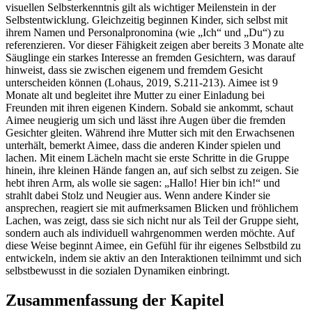
visuellen Selbsterkenntnis gilt als wichtiger Meilenstein in der
Selbstentwicklung. Gleichzeitig beginnen Kinder, sich selbst mit
ihrem Namen und Personalpronomina (wie „Ich“ und „Du“) zu
referenzieren. Vor dieser Fähigkeit zeigen aber bereits 3 Monate alte
Säuglinge ein starkes Interesse an fremden Gesichtern, was darauf
hinweist, dass sie zwischen eigenem und fremdem Gesicht
unterscheiden können (Lohaus, 2019, S.211-213). Aimee ist 9
Monate alt und begleitet ihre Mutter zu einer Einladung bei
Freunden mit ihren eigenen Kindern. Sobald sie ankommt, schaut
Aimee neugierig um sich und lässt ihre Augen über die fremden
Gesichter gleiten. Während ihre Mutter sich mit den Erwachsenen
unterhält, bemerkt Aimee, dass die anderen Kinder spielen und
lachen. Mit einem Lächeln macht sie erste Schritte in die Gruppe
hinein, ihre kleinen Hände fangen an, auf sich selbst zu zeigen. Sie
hebt ihren Arm, als wolle sie sagen: „Hallo! Hier bin ich!“ und
strahlt dabei Stolz und Neugier aus. Wenn andere Kinder sie
ansprechen, reagiert sie mit aufmerksamen Blicken und fröhlichem
Lachen, was zeigt, dass sie sich nicht nur als Teil der Gruppe sieht,
sondern auch als individuell wahrgenommen werden möchte. Auf
diese Weise beginnt Aimee, ein Gefühl für ihr eigenes Selbstbild zu
entwickeln, indem sie aktiv an den Interaktionen teilnimmt und sich
selbstbewusst in die sozialen Dynamiken einbringt.
Zusammenfassung der Kapitel