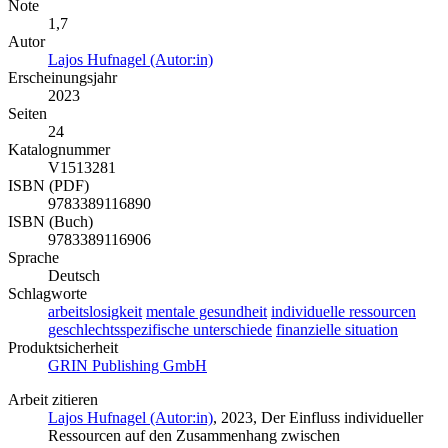
Note
1,7
Autor
Lajos Hufnagel (Autor:in)
Erscheinungsjahr
2023
Seiten
24
Katalognummer
V1513281
ISBN (PDF)
9783389116890
ISBN (Buch)
9783389116906
Sprache
Deutsch
Schlagworte
arbeitslosigkeit
mentale gesundheit
individuelle ressourcen
geschlechtsspezifische unterschiede
finanzielle situation
Produktsicherheit
GRIN Publishing GmbH
Arbeit zitieren
Lajos Hufnagel (Autor:in)
, 2023, Der Einfluss individueller
Ressourcen auf den Zusammenhang zwischen