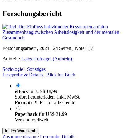
Forschungsbericht
Forschungsarbeit , 2023 , 24 Seiten , Note: 1,7
Autor:in:
Lajos Hufnagel (Autor:in)
Soziologie - Sonstiges
Leseprobe & Details
Blick ins Buch
eBook
für
US$ 18,99
Sofort herunterladen. Inkl. MwSt.
Format:
PDF – für alle Geräte
Paperback
für
US$ 21,99
Versand weltweit
In den Warenkorb
Zusammenfassung
Leseprobe
Details