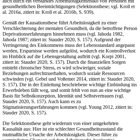
auch durch ein verstärktes Arbeitslosigkeitsrisiko von Personen mit
gesundheitlichen Beeinträchtigungen (Selektionsthese; vgl. Kroll et
al. 2016a, zitiert in: Kroll et al. 2016b, S. 939).
Gemäß der Kausationsthese führt Arbeitslosigkeit zu einer
Verschlechterung der mentalen Gesundheit, da die betroffene Person
Deprivationserfahrungen hinnehmen muss (vgl. Jahoda 1982,
Jahoda 1987; zitiert in: Stauder 2020, S. 157). Aufgrund der
Verringerung des Einkommens muss der Lebensstandard angepasst
werden, Ersparnisse werden aufgelöst, wodurch ein Kontrollverlust
im Hinblick auf die Lebensgestaltung auftritt (vgl. Korpi 2001,
zitiert in: Stauder 2020, S. 157). Durch die finanziellen Sorgen
entsteht chronischer Stress, es wird schwieriger, soziale
Beziehungen aufrechtzuerhalten, wodurch soziale Ressourcen
schwinden (vgl. Gebel und Voßemer 2014, zitiert in: Stauder 2020,
S. 157). Die in der Einleitung beschriebene wichtige Einbindung ins
Erwerbsleben fällt weg, und somit fehlt von nun an eine wichtige
Basis für Selbstkonzeption, Identität und Selbstvertrauen (vgl.
Stauder 2020, S. 157). Auch kann es zu
Stigmatisierungserfahrungen kommen (vgl. Young 2012, zitiert in:
Stauder 2020, S. 157).
Die Selektionsthese geht wiederum von einer umgekehrten
Kausalität aus: Hier ist ein schlechter Gesundheitszustand die
mutmaßliche Ursache der Arbeitslosigkeit. Dieser führe zu