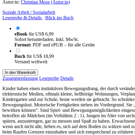
Autor:in:
Christian Moor (Autor:in)
Soziale Arbeit / Sozialarbeit
Leseprobe & Details
Blick ins Buch
eBook
für
US$ 6,99
Sofort herunterladen. Inkl. MwSt.
Format:
PDF und ePUB – für alle Geräte
Buch
für
US$ 18,99
Versand weltweit
In den Warenkorb
Zusammenfassung
Leseprobe
Details
Kinder haben einen instinktiven Bewegungsdrang, der durch veränder
elektronische Medien, oftmals kleine, hellhörige Wohnungen, Verplan
Kindergarten und zur Schule, heute werden sie gebracht. So schränk
Bewegungslust. Motorische Fertigkeiten stehen im Vordergrund. Sie „e
bewirken können“. Sind Spiel- und Bewegungsmöglichkeiten eingesch
betroffen als Mädchen (im Verhältnis 2 : 1). Jungen im Alter von sech
spüren, anzustrengen, gar zu messen und Spaß zu haben. Erwachsene 
wenn auch nicht alle, lieben es, sich auf dem Boden zu wälzen und 
beim Raufen Grenzen einzuhalten und sich entsprechend zu erfahren u