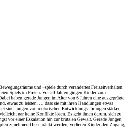
 Bewegungsräume und –spiele durch verändertes Freizeitverhalten,
reien Spiels im Freien. Vor 20 Jahren gingen Kinder zum
Dabei haben gerade Jungen im Alter von 6 Jahren eine ausgeprägte
ind, etwas zu leisten, … dass sie mit ihren Handlungen etwas
bei sind Jungen von motorischen Entwicklungsstörungen stärker
ielleicht gar keine Konflikte lösen. Es geht ihnen darum, sich zu
st vor einer Eskalation hin zur brutalen Gewalt. Gerade Jungen,
ämpfen zunehmend beschränkt werden, verlieren Kinder den Zugang,