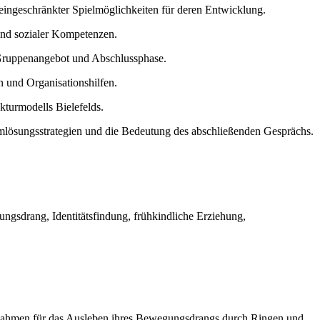
eingeschränkter Spielmöglichkeiten für deren Entwicklung.
und sozialer Kompetenzen.
t, Gruppenangebot und Abschlussphase.
n und Organisationshilfen.
kturmodells Bielefelds.
mlösungsstrategien und die Bedeutung des abschließenden Gesprächs.
sdrang, Identitätsfindung, frühkindliche Erziehung,
n Rahmen für das Ausleben ihres Bewegungsdrangs durch Ringen und