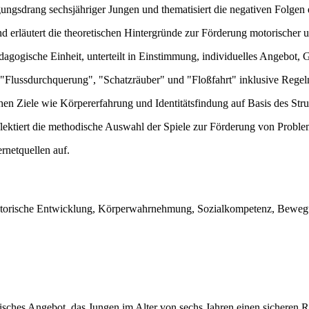
ngsdrang sechsjähriger Jungen und thematisiert die negativen Folgen 
 erläutert die theoretischen Hintergründe zur Förderung motorischer 
 pädagogische Einheit, unterteilt in Einstimmung, individuelles Angebo
le "Flussdurchquerung", "Schatzräuber" und "Floßfahrt" inklusive Regel
en Ziele wie Körpererfahrung und Identitätsfindung auf Basis des Stru
ektiert die methodische Auswahl der Spiele zur Förderung von Proble
rnetquellen auf.
torische Entwicklung, Körperwahrnehmung, Sozialkompetenz, Bewegung
gisches Angebot, das Jungen im Alter von sechs Jahren einen sichere