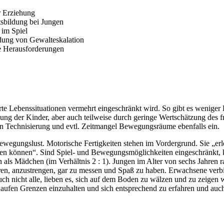
r Erziehung
tsbildung bei Jungen
 im Spiel
dung von Gewalteskalation
he Herausforderungen
te Lebenssituationen vermehrt eingeschränkt wird. So gibt es weniger
ung der Kinder, aber auch teilweise durch geringe Wertschätzung des f
en Technisierung und evtl. Zeitmangel Bewegungsräume ebenfalls ein.
egungslust. Motorische Fertigkeiten stehen im Vordergrund. Sie „erleb
rken können“. Sind Spiel- und Bewegungsmöglichkeiten eingeschränkt, 
 als Mädchen (im Verhältnis 2 : 1). Jungen im Alter von sechs Jahren r
spüren, anzustrengen, gar zu messen und Spaß zu haben. Erwachsene ver
uch nicht alle, lieben es, sich auf dem Boden zu wälzen und zu zeigen
fen Grenzen einzuhalten und sich entsprechend zu erfahren und auch d