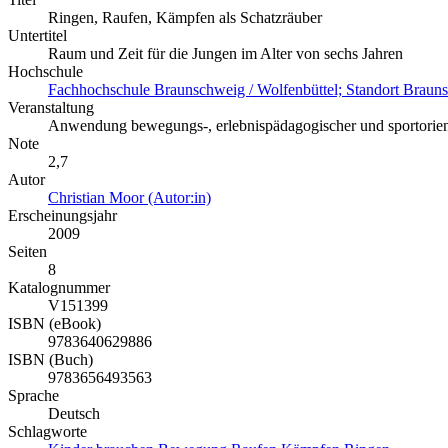
Ringen, Raufen, Kämpfen als Schatzräuber
Untertitel
Raum und Zeit für die Jungen im Alter von sechs Jahren
Hochschule
Fachhochschule Braunschweig / Wolfenbüttel; Standort Braun
Veranstaltung
Anwendung bewegungs-, erlebnispädagogischer und sportorienti
Note
2,7
Autor
Christian Moor (Autor:in)
Erscheinungsjahr
2009
Seiten
8
Katalognummer
V151399
ISBN (eBook)
9783640629886
ISBN (Buch)
9783656493563
Sprache
Deutsch
Schlagworte