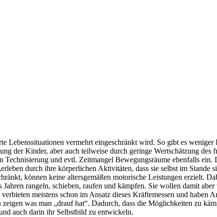
te Lebenssituationen vermehrt eingeschränkt wird. So gibt es weniger
ung der Kinder, aber auch teilweise durch geringe Wertschätzung des f
en Technisierung und evtl. Zeitmangel Bewegungsräume ebenfalls ein. 
rleben durch ihre körperlichen Aktivitäten, dass sie selbst im Stande s
ränkt, können keine altersgemäßen motorische Leistungen erzielt. Da
s Jahren rangeln, schieben, raufen und kämpfen. Sie wollen damit aber v
verbieten meistens schon im Ansatz dieses Kräftemessen und haben Ang
zu zeigen was man „drauf hat“. Dadurch, dass die Möglichkeiten zu k
nd auch darin ihr Selbstbild zu entwickeln.