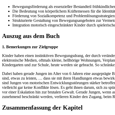
Bewegungsförderung als essenzieller Bestandteil frühkindliche
Die Bedeutung von körperlichem Kräftemessen für die Identitä
Förderung von Sozialkompetenz und Problemlösungsstrategien
Strukturierte Gestaltung von Bewegungsangeboten zur Vermei
Integration motorisch eingeschränkter Kinder durch spielerisc
Auszug aus dem Buch
1. Bemerkungen zur Zielgruppe
Kinder haben einen instinktiven Bewegungsdrang, der durch veränder
elektronische Medien, oftmals kleine, hellhörige Wohnungen, Verplan
Kindergarten und zur Schule, heute werden sie gebracht. So schränk
Dabei haben gerade Jungen im Alter von 6 Jahren eine ausgeprägte Bew
sind, etwas zu leisten, … dass sie mit ihren Handlungen etwas bewi
sind Jungen von motorischen Entwicklungsstörungen stärker betroffen
vielleicht gar keine Konflikte lösen. Es geht ihnen darum, sich zu 
vor einer Eskalation hin zur brutalen Gewalt. Gerade Jungen, wenn a
zunehmend beschränkt werden, verlieren Kinder den Zugang, beim Rau
Zusammenfassung der Kapitel