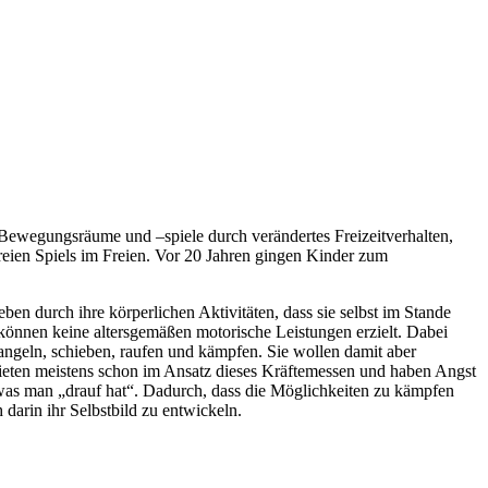
 Bewegungsräume und –spiele durch verändertes Freizeitverhalten,
reien Spiels im Freien. Vor 20 Jahren gingen Kinder zum
en durch ihre körperlichen Aktivitäten, dass sie selbst im Stande
können keine altersgemäßen motorische Leistungen erzielt. Dabei
angeln, schieben, raufen und kämpfen. Sie wollen damit aber
bieten meistens schon im Ansatz dieses Kräftemessen und haben Angst
 was man „drauf hat“. Dadurch, dass die Möglichkeiten zu kämpfen
arin ihr Selbstbild zu entwickeln.