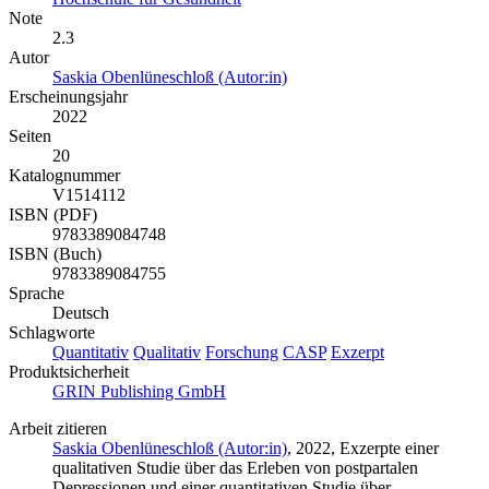
Note
2.3
Autor
Saskia Obenlüneschloß (Autor:in)
Erscheinungsjahr
2022
Seiten
20
Katalognummer
V1514112
ISBN (PDF)
9783389084748
ISBN (Buch)
9783389084755
Sprache
Deutsch
Schlagworte
Quantitativ
Qualitativ
Forschung
CASP
Exzerpt
Produktsicherheit
GRIN Publishing GmbH
Arbeit zitieren
Saskia Obenlüneschloß (Autor:in)
, 2022, Exzerpte einer
qualitativen Studie über das Erleben von postpartalen
Depressionen und einer quantitativen Studie über